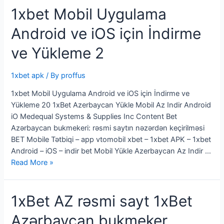
1xbet
1xbet Mobil Uygulama
Mobil
Android ve iOS için İndirme
Uygulama
Android
ve Yükleme 2
ve
iOS
1xbet apk
/ By
proffus
için
İndirme
1xbet Mobil Uygulama Android ve iOS için İndirme ve
ve
Yükleme 20 1xBet Azerbaycan Yükle Mobil Az Indir Android
Yükleme
iO Medequal Systems & Supplies Inc Content Bet
2
Azərbaycan bukmekeri: rəsmi saytın nəzərdən keçirilməsi
BET Mobile Tətbiqi – app vtomobil xbet – 1xbet APK – 1xbet
Android – iOS – indir bet Mobil Yükle Azerbaycan Az Indir …
Read More »
1xBet
1xBet AZ rəsmi sayt 1xBet
AZ
Azərbaycan bukmeker
rəsmi