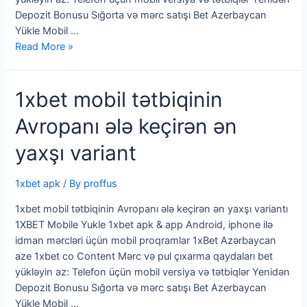
Depozit Bonusu Sığorta və mərc satışı Bet Azerbaycan
Yükle Mobil …
Read More »
1xbet
1xbet mobil tətbiqinin
mobil
Avropanı ələ keçirən ən
tətbiqinin
Avropanı
yaxşı variant
ələ
keçirən
1xbet apk
/ By
proffus
ən
yaxşı
1xbet mobil tətbiqinin Avropanı ələ keçirən ən yaxşı variantı
variant
1XBET Mobile Yukle 1xbet apk & app Android, iphone ilə
idman mərcləri üçün mobil proqramlar 1xBet Azərbaycan
aze 1xbet co Content Mərc və pul çıxarma qaydaları bet
yükləyin az: Telefon üçün mobil versiya və tətbiqlər Yenidən
Depozit Bonusu Sığorta və mərc satışı Bet Azerbaycan
Yükle Mobil …