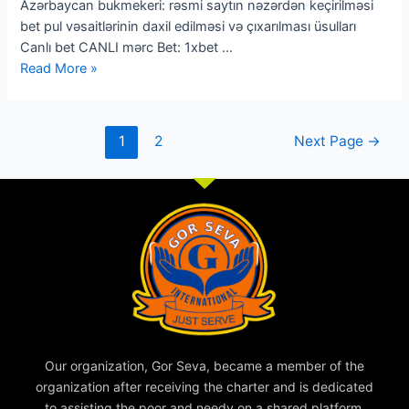
Azərbaycan bukmekeri: rəsmi saytın nəzərdən keçirilməsi
bet pul vəsaitlərinin daxil edilməsi və çıxarılması üsulları
Canlı bet CANLI mərc Bet: 1xbet …
Read More »
1
2
Next Page
→
Our organization, Gor Seva, became a member of the
organization after receiving the charter and is dedicated
to assisting the poor and needy on a shared platform.