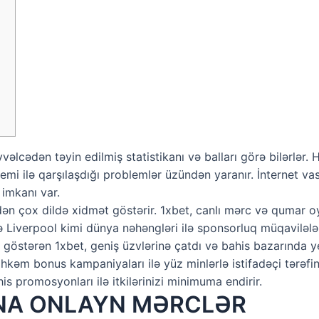
əlcədən təyin edilmiş statistikanı və balları görə bilərlər. 
temi ilə qarşılaşdığı problemlər üzündən yaranır. İnternet va
 imkanı var.
dən çox dildə xidmət göstərir. 1xbet, canlı mərc və qumar 
və Liverpool kimi dünya nəhəngləri ilə sponsorluq müqavilələ
göstərən 1xbet, geniş üzvlərinə çatdı və bahis bazarında yer
möhkəm bonus kampaniyaları ilə yüz minlərlə istifadəçi tərəfi
is promosyonları ilə itkilərinizi minimuma endirir.
NA ONLAYN MƏRCLƏR