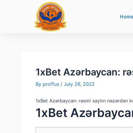
Skip
Post
to
navigation
Hom
content
1xBet Azərbaycan: rə
By
proffus
/
July 26, 2022
1xBet Azərbaycan: rəsmi saytın nəzərdən ke
1xBet Azərbaycan