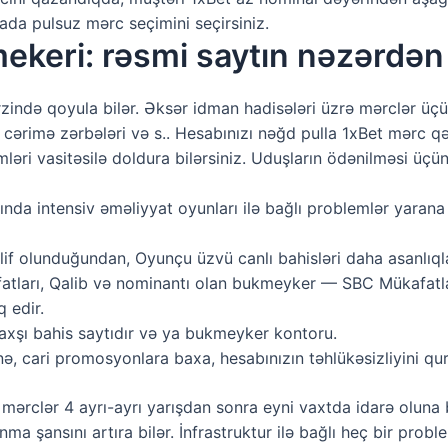
ada pulsuz mərc seçimini seçirsiniz.
keri: rəsmi saytın nəzərdən 
zində qoyula bilər. Əksər idman hadisələri üzrə mərclər üçü
, cərimə zərbələri və s.. Hesabınızı nəğd pulla 1xBet mərc
mləri vasitəsilə doldura bilərsiniz. Uduşların ödənilməsi üç
ında intensiv əməliyyat oyunları ilə bağlı problemlər yarana b
lif olunduğundan, Oyunçu üzvü canlı bahisləri daha asanlıqla
fatları, Qalib və nominantı olan bukmеykеr — SBC Mükafatl
 edir.
yaxşı bahis saytıdır və ya bukmеykеr kontoru.
ənə, cari promosyonlara baxa, hesabınızın təhlükəsizliyini qura
 mərclər 4 ayrı-ayrı yarışdan sonra eyni vaxtda idarə oluna bil
 şansını artıra bilər. İnfrastruktur ilə bağlı heç bir probl