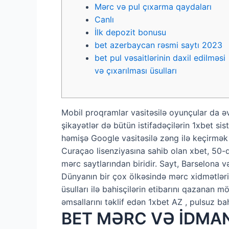
Mərc və pul çıxarma qaydaları
Canlı
İlk depozit bonusu
bet azerbaycan rəsmi saytı 2023
bet pul vəsaitlərinin daxil edilməsi
və çıxarılması üsulları
Mobil proqramlar vasitəsilə oyunçular da əvv
şikayətlər də bütün istifadəçilərin 1xbet sis
həmişə Google vasitəsilə zəng ilə keçirmək
Curaçao lisenziyasına sahib olan xbet, 50-
mərc saytlarından biridir. Sayt, Barselona 
Dünyanın bir çox ölkəsində mərc xidmətləri 
üsulları ilə bahisçilərin etibarını qazanan 
əmsallarını təklif edən 1xbet AZ , pulsuz bah
BET MƏRC VƏ İDMA