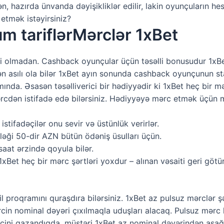
 hazırda ünvanda dəyişikliklər edilir, lakin oyunçuların hes
 etmək istəyirsiniz?
 tariflərMərclər 1xBet
əri olmadan. Cashback oyunçular üçün təsəlli bonusudur 1xBet
n asılı ola bilər 1xBet ayın sonunda cashback oyunçunun sta
ında. Əsasən təsəlliverici bir hədiyyədir ki 1xBet heç bir mə
mərcdən istifadə edə bilərsiniz. Hədiyyəyə mərc etmək üç
istifadəçilər onu sevir və üstünlük verirlər.
ği 50-dir AZN bütün ödəniş üsulları üçün.
aat ərzində qoyula bilər.
 1xBet heç bir mərc şərtləri yoxdur – alınan vəsaiti geri göt
proqramını quraşdıra bilərsiniz. 1xBet az pulsuz mərclər şə
in nominal dəyəri çıxılmaqla uduşları alacaq. Pulsuz mərc
ərcini qazandıqda, müştəri 1xBet az nominal dəyərindən aşa