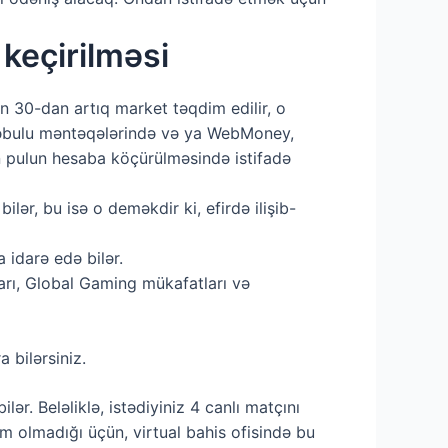
keçirilməsi
n 30-dan artıq market təqdim edilir, o
 qəbulu məntəqələrində və ya WebMoney,
ün pulun hesaba köçürülməsində istifadə
ilər, bu isə o deməkdir ki, efirdə ilişib-
 idarə edə bilər.
arı, Global Gaming mükafatları və
 bilərsiniz.
ər. Beləliklə, istədiyiniz 4 canlı matçını
em olmadığı üçün, virtual bahis ofisində bu