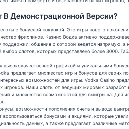
аботимся о комфорте и безопасности наших игроков, п
т В Демонстрационной Версии?
слоты с бонусной покупкой. Это игры нового поколени
чество фриспинов. Казино Водка активно поддерживает
 поддержки, общение с которой ведется напрямую, а 
выбор слотов, которых представлено более 3000. Таб
ся высококачественной графикой и уникальными бонус
dka предлагает множество игр и бонусов для своих по
интересных возможностей для игры. Vodka Casino пред
 игроков. Наши слоты от ведущих мировых разработчик
ений и множество возможностей для выигрыша. Для и
ов.
бонусы, возможности пополнения счета и вывода выигр
т воспользоваться бонусами и акциями, которые увел
иальность данных, а также предлагает различные мето