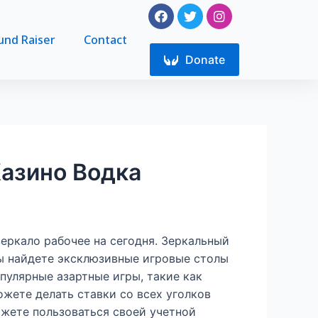
F
T
I
a
w
n
c
i
s
und Raiser
Contact
e
t
t
b
Donate
t
a
o
e
g
o
r
r
k
a
m
Казино Водка
зеркало рабочее на сегодня. Зеркальный
вы найдете эксклюзивные игровые столы
пулярные азартные игры, такие как
ожете делать ставки со всех уголков
ожете пользоваться своей учетной