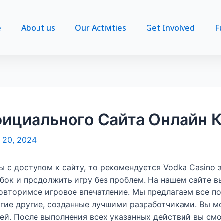
e
About us
Our Activities
Get Involved
F
ициального Сайта Онлайн 
 20, 2024
 с доступом к сайту, то рекомендуется Vodka Casino 
бок и продолжить игру без проблем. На нашем сайте 
вторимое игровое впечатление. Мы предлагаем все по
ногие другие, созданные лучшими разработчиками. Вы м
лей. После выполнения всех указанных действий вы см