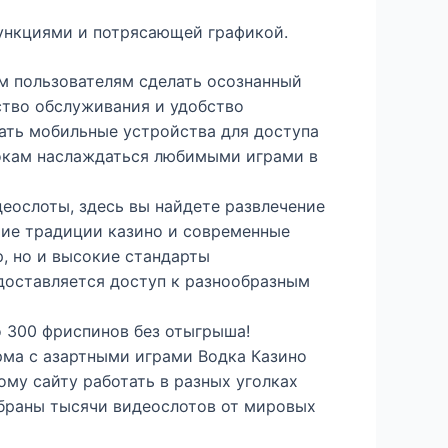
функциями и потрясающей графикой.
м пользователям сделать осознанный
ство обслуживания и удобство
ать мобильные устройства для доступа
грокам наслаждаться любимыми играми в
еослоты, здесь вы найдете развлечение
чшие традиции казино и современные
, но и высокие стандарты
едоставляется доступ к разнообразным
о 300 фриспинов без отыгрыша!
рма с азартными играми Водка Казино
ому сайту работать в разных уголках
собраны тысячи видеослотов от мировых