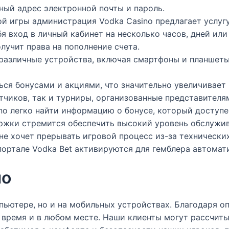
нный адрес электронной почты и пароль.
ой игры администрация Vodka Casino предлагает услу
бя вход в личный кабинет на несколько часов, дней ил
лучит права на пополнение счета.
различные устройства, включая смартфоны и планшеты
ься бонусами и акциями, что значительно увеличивает
тчиков, так и турниры, организованные представителя
no легко найти информацию о бонусе, который доступе
ржки стремится обеспечить высокий уровень обслужив
 не хочет прерывать игровой процесс из-за технически
ортале Vodka Bet активируются для гемблера автомат
ло
пьютере, но и на мобильных устройствах. Благодаря 
 время и в любом месте. Наши клиенты могут рассчиты