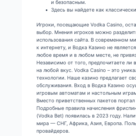
и безопасным.
Здесь вы найдете как классическ
Игроки, посещающие Vodka Casino, ост
выбор. Мнения игроков можно разделить
использования сайта. В современном м
к интернету, и Водка Казино не являет
любое время и в любом месте, не привя
Независимо от того, предпочитаете ли 
на любой вкус. Vodka Casino – это уни
технологии. Наше казино предлагает св
обслуживания. Вход в Водка Казино осу
игровым автоматам и настольным играм
Вместо приветственных пакетов портал 
Подробные правила начисления фриспин
(Vodka Bet) появилась в 2023 году. На
мира — СНГ, Африка, Азия, Европа. Пол
провайдеров.