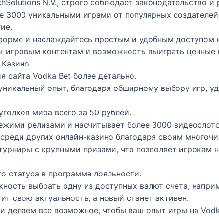
hSolutions N.V., строго соблюдает законодательство 
 3000 уникальными играми от популярных создателей, 
гие.
форме и наслаждайтесь простым и удобным доступом 
к игровым контентам и возможность выиграть ценные 
 Казино.
 сайта Vodka Bet более детально.
 уникальный опыт, благодаря обширному выбору игр, 
уголков мира всего за 50 рублей.
вежими релизами и насчитывает более 3000 видеослото
 среди других онлайн-казино благодаря своим многоч
турниры с крупными призами, что позволяет игрокам не
го статуса в программе лояльности.
ность выбрать одну из доступных валют счета, наприм
ит свою актуальность, а новый станет активен.
и делаем все возможное, чтобы ваш опыт игры на Vod