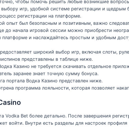
точно, чтобы помочь решить любые возникшие вопросы.
 выбору игр, удобной системе регистрации и щедрым 
роцесс регистрации на платформе.
вой опыт был безопасным и позитивным, важно следов
еще до начала игровой сессии можно приобрести неогр
 платформе и наслаждайтесь простым и удобным дост
редоставляет широкий выбор игр, включая слоты, руле
испинов представлены в таблице ниже.
Водка Казино не требуется скачивать отдельное прило
атель заранее знает точную сумму бонуса.
га портала Водка Казино представлен ниже.
трена программа лояльности, которая позволяет накап
Casino
а Vodka Bet более детально. После завершения регис
ожет войти. Внутри есть разделы для настроек профиля