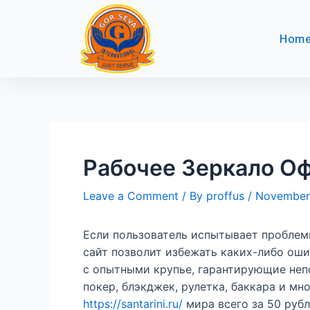
Skip
Post
to
navigation
Hom
content
Рабочее Зеркало Оф
Leave a Comment
/ By
proffus
/
November
Если пользователь испытывает проблемы
сайт позволит избежать каких-либо оши
с опытными крупье, гарантирующие непо
покер, блэкджек, рулетка, баккара и м
https://santarini.ru/
мира всего за 50 руб