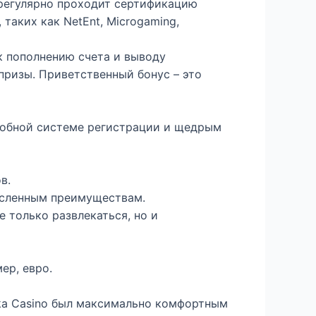
и регулярно проходит сертификацию
таких как NetEnt, Microgaming,
к пополнению счета и выводу
призы. Приветственный бонус – это
удобной системе регистрации и щедрым
в.
исленным преимуществам.
 только развлекаться, но и
ер, евро.
ka Casino был максимально комфортным