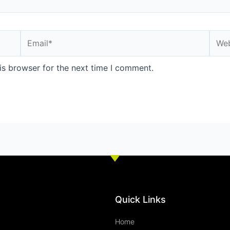
Email*
Webs
is browser for the next time I comment.
Quick Links
Home