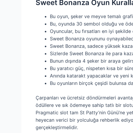
Sweet Bonanza Oyun Kurallar
Bu oyun, şeker ve meyve temalı grafi
Bu, oyunda 30 sembol olduğu ve ödem
Oyuncular, bu fırsatları en iyi şekild
Sweet Bonanza oyununu oynayabileceği
Sweet Bonanza, sadece yüksek kazanç
Sizlerde Sweet Bonanza ile para kaza
Bunun dışında 4 şeker bir araya geli
Bu yaratıcı güç, nispeten kısa bir sü
Anında katarakt yapacaklar ve yeni ka
Bu oyunların birçok çeşidi bulunsa da
Çarpanları ve ücretsiz döndürmeleri avantaj
ödüllere ve sık ödemeye sahip tatlı bir slo
Pragmatic slot tam St Patty’nin Günü’ne ye
heyecan verici bir yolculuğa rehberlik ediy
gerçekleştirmelidir.