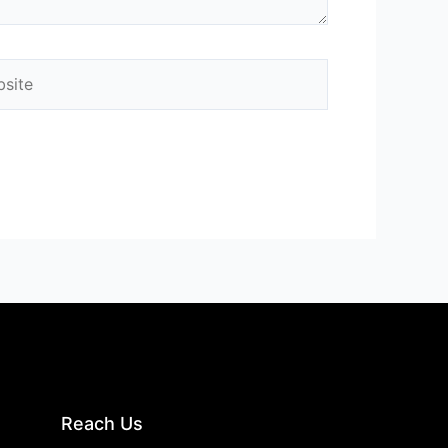
ite
Reach Us