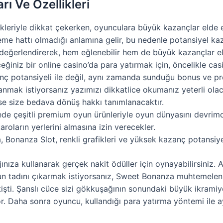
ı Ve Özellikleri
kleriyle dikkat çekerken, oyunculara büyük kazançlar elde 
e hattı olmadığı anlamına gelir, bu nedenle potansiyel ka
e değerlendirerek, hem eğlenebilir hem de büyük kazançlar el
niz bir online casino’da para yatırmak için, öncelikle casi
 potansiyeli ile değil, aynı zamanda sunduğu bonus ve pr
nmak istiyorsanız yazımızı dikkatlice okumanız yeterli olac
rse size bedava dönüş hakkı tanımlanacaktır.
rede çeşitli premium oyun ürünleriyle oyun dünyasını devrimci
roların yerlerini almasına izin verecekler.
, Bonanza Slot, renkli grafikleri ve yüksek kazanç potansiyel
ınıza kullanarak gerçek nakit ödüller için oynayabilirsiniz
tun tadını çıkarmak istiyorsanız, Sweet Bonanza muhtemelen 
tişti. Şanslı cüce sizi gökkuşağının sonundaki büyük ikram
or. Daha sonra oyuncu, kullandığı para yatırma yöntemi ile a