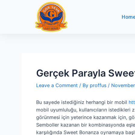
Skip
Post
to
navigation
Hom
content
Gerçek Parayla Swee
Leave a Comment
/ By
proffus
/
November
Bu sayede istediğiniz herhangi bir mobil
ht
mobil uyumluluğu, kullanıcıların istedikler
görünmesi için yeterince kazanmak için, görü
Semboller kazanan bir kombinasyonda eşleşir
karşılığında Sweet Bonanza oynamaya başlam