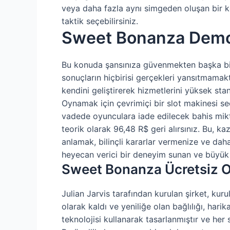
veya daha fazla aynı simgeden oluşan bir 
taktik seçebilirsiniz.
Sweet Bonanza Demo
Bu konuda şansınıza güvenmekten başka bir al
sonuçların hiçbirisi gerçekleri yansıtmamak
kendini geliştirerek hizmetlerini yüksek sta
Oynamak için çevrimiçi bir slot makinesi s
vadede oyunculara iade edilecek bahis mikt
teorik olarak 96,48 R$ geri alırsınız. Bu, k
anlamak, bilinçli kararlar vermenize ve dah
heyecan verici bir deneyim sunan ve büyük 
Sweet Bonanza Ücretsiz
Julian Jarvis tarafından kurulan şirket, kuru
olarak kaldı ve yeniliğe olan bağlılığı, har
teknolojisi kullanarak tasarlanmıştır ve her s