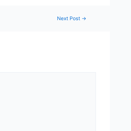
Next Post
→