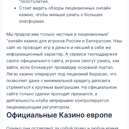
“полстолетия.
Стоит видеть обзоры лицензионных онлайн
казино, чтобы меньше узнать о больших
платформах.
Мы предлагаем только честные и лицензионные”
“онлайн казино для игроков России и Белоруссии. Наш
сайт но проводит игр в деньги и несший в себе же
информационный характер. А сервисе техподдержки
casino официального сайта, игроки смогут узнать, как
зайти, если блокирует провайдер основной портал.
Легзо казино оперирует под лицензией Кюрасао, что
позволяет даже с минимальной кредиту депозита
стремиться к крупным выигрышам. На официальном
сайте только сделки проходят признался, а
деятельность клуба непрерывно контролируется
лицензирующим регулятором.
Официальные Казино европе
Однако они оставляют за собой право и любое время