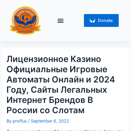
Skip
Post
to
navigation
content
Menu
Donate
Лицензионное Казино
Официальные Игровые
Автоматы Онлайн и 2024
Году, Сайты Легальных
Интернет Брендов В
России со Слотам
By
proffus
/
September 6, 2022