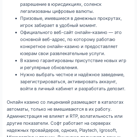
разрешение в юрисдикциях, соленск
легализованы цифровые валюты.
Призовые, имевшиеся в денежных прокрутах,
игрок забирает в удобный момент.
Официального веб-сайт онлайн-казино — это
основной веб-адрес, по которому работаю
конкретное онлайн-казино и предоставляет
юзерам свои развлекательные услуги.
В казино гарантированы присутствие новых игр
и регулярные обновления.
Нужно выбрать честное и надёжное заведение,
зарегистрироваться, активировать аккаунт,
войти в личный кабинет и разработать депозит.
Онлайн казино со лицензией размещают в каталогах
автоматы, только не вмешиваются в их работу.
Администрация не влияет и RTP, волатильность или
другие показатели. Софт работает на серверах
надежных провайдеров, одноиз, Playtech, Igrosoft,