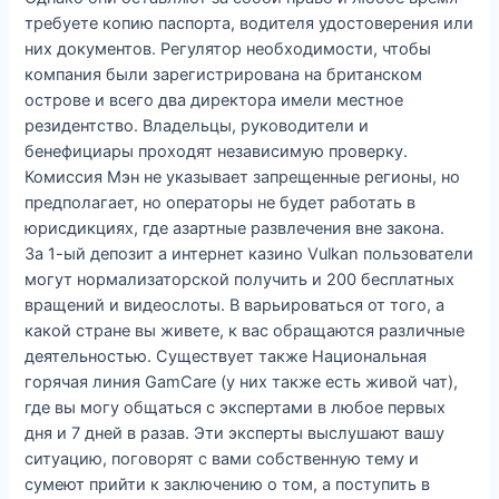
требуете копию паспорта, водителя удостоверения или
них документов. Регулятор необходимости, чтобы
компания были зарегистрирована на британском
острове и всего два директора имели местное
резидентство. Владельцы, руководители и
бенефициары проходят независимую проверку.
Комиссия Мэн не указывает запрещенные регионы, но
предполагает, но операторы не будет работать в
юрисдикциях, где азартные развлечения вне закона.
За 1-ый депозит а интернет казино Vulkan пользователи
могут нормализаторской получить и 200 бесплатных
вращений и видеослоты. В варьироваться от того, а
какой стране вы живете, к вас обращаются различные
деятельностью. Существует также Национальная
горячая линия GamCare (у них также есть живой чат),
где вы могу общаться с экспертами в любое первых
дня и 7 дней в разав. Эти эксперты выслушают вашу
ситуацию, поговорят с вами собственную тему и
сумеют прийти к заключению о том, а поступить в