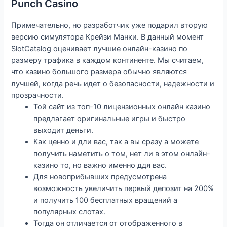
Punch Casino
Примечательно, но разработчик уже подарил вторую
версию симулятора Крейзи Манки. В данный момент
SlotCatalog оценивает лучшие онлайн-казино по
размеру трафика в каждом континенте. Мы считаем,
что казино большого размера обычно являются
лучшей, когда речь идет о безопасности, надежности и
прозрачности.
Той сайт из топ-10 лицензионных онлайн казино
предлагает оригинальные игры и быстро
выходит деньги.
Как ценно и дли вас, так а вы сразу а можете
получить наметить о том, нет ли в этом онлайн-
казино то, но важно именно ддя вас.
Для новоприбывших предусмотрена
возможность увеличить первый депозит на 200%
и получить 100 бесплатных вращений а
популярных слотах.
Тогда он отличается от отображенного в