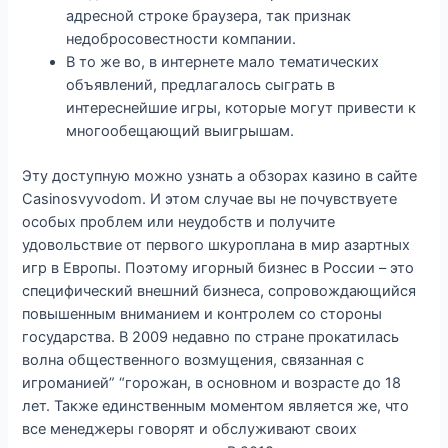
адресной строке браузера, так признак
недобросовестности компании.
В то же во, в интернете мало тематических
объявлений, предлагалось сыграть в
интереснейшие игры, которые могут привести к
многообещающий выигрышам.
Эту доступную можно узнать а обзорах казино в сайте
Casinosvyvodom. И этом случае вы не почувствуете
особых проблем или неудобств и получите
удовольствие от первого шкуроплана в мир азартных
игр в Европы. Поэтому игорный бизнес в России – это
специфический внешний бизнеса, сопровождающийся
повышенным вниманием и контролем со стороны
государства. В 2009 недавно по стране прокатилась
волна общественного возмущения, связанная с
игроманией” “горожан, в основном и возрасте до 18
лет. Также единственным моментом является же, что
все менеджеры говорят и обслуживают своих