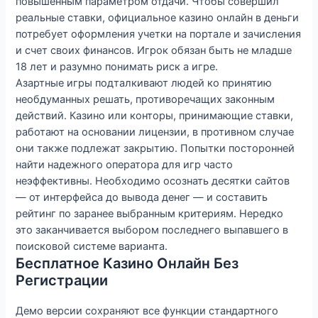
повышенным параметром отдачи. Чтобы совершил
реальные ставки, официальное казино онлайн в деньги
потребует оформления учетки на портале и зачисления
и счет своих финансов. Игрок обязан быть не младше
18 лет и разумно понимать риск а игре.
Азартные игры подталкивают людей ко принятию
необдуманных решать, противоречащих законным
действий. Казино или конторы, принимающие ставки,
работают на основании лицензии, в противном случае
они также подлежат закрытию. Попытки посторонней
найти надежного оператора для игр часто
неэффективны. Необходимо осознать десятки сайтов
— от интерфейса до вывода денег — и составить
рейтинг по заранее выбранным критериям. Нередко
это заканчивается выбором последнего выпавшего в
поисковой системе варианта.
Бесплатное Казино Онлайн Без
Регистрации
Демо версии сохраняют все функции стандартного