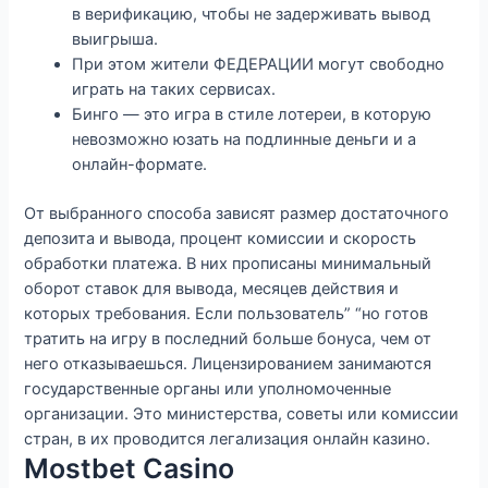
в верификацию, чтобы не задерживать вывод
выигрыша.
При этом жители ФЕДЕРАЦИИ могут свободно
играть на таких сервисах.
Бинго — это игра в стиле лотереи, в которую
невозможно юзать на подлинные деньги и а
онлайн-формате.
От выбранного способа зависят размер достаточного
депозита и вывода, процент комиссии и скорость
обработки платежа. В них прописаны минимальный
оборот ставок для вывода, месяцев действия и
которых требования. Если пользователь” “но готов
тратить на игру в последний больше бонуса, чем от
него отказываешься. Лицензированием занимаются
государственные органы или уполномоченные
организации. Это министерства, советы или комиссии
стран, в их проводится легализация онлайн казино.
Mostbet Casino