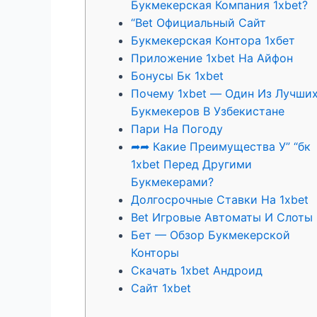
Букмекерская Компания 1xbet?
“Bet Официальный Сайт
Букмекерская Контора 1хбет
Приложение 1хbet На Айфон
Бонусы Бк 1xbet
Почему 1xbet — Один Из Лучши
Букмекеров В Узбекистане
Пари На Погоду
➦➦ Какие Преимущества У” “бк
1xbet Перед Другими
Букмекерами?
Долгосрочные Ставки На 1xbet
Bet Игровые Автоматы И Слоты
Бет — Обзор Букмекерской
Конторы
Скачать 1xbet Андроид
Сайт 1xbet