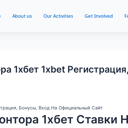
e
About us
Our Activities
Get Involved
F
а 1хбет 1xbet Регистрация,
страция, Бонусы, Вход На Официальный Сайт
онтора 1хбет Ставки 