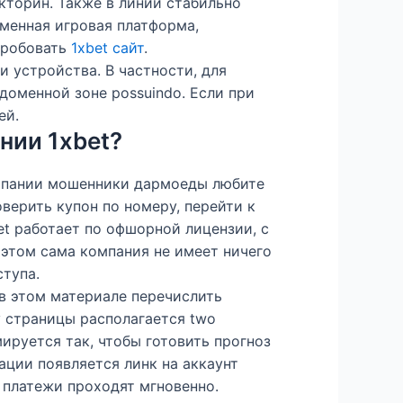
кторин. Также в линии стабильно
еменная игровая платформа,
пробовать
1xbet сайт
.
 устройства. В частности, для
доменной зоне possuindo. Если при
ей.
нии 1xbet?
омпании мошенники дармоеды любите
верить купон по номеру, перейти к
et работает по офшорной лицензии, с
и этом сама компания не имеет ничего
ступа.
в этом материале перечислить
у страницы располагается two
ируется так, чтобы готовить прогноз
ации появляется линк на аккаунт
 платежи проходят мгновенно.