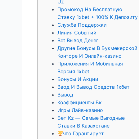
Uz
Промокод На Бесплатную
Ставку 1xbet + 100% К Депозиту
Служба Поддержки
Линия Событий
Bet Вывод Денег
Другие Бонусы В Букмекерской
Конторе И Онлайн-казино
Приложения И Мобильная
Версия 1xbet
Бонусы И Акции
Ввод И Вывод Средств 1хбет
Вывод
Коэффициенты Бк
Игры Лайв-казино
Бет Kz — Самые Выгодные
Ставки В Казахстане
что Гарантирует