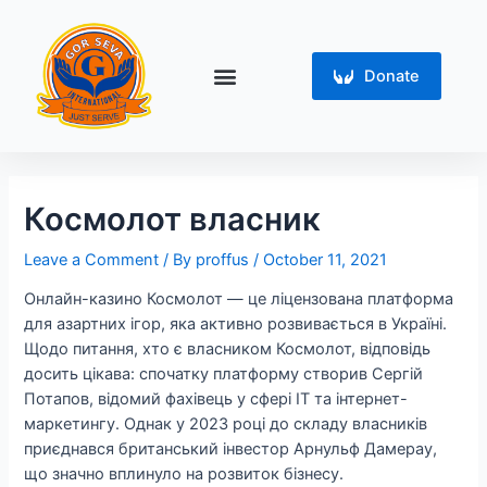
Skip
Post
to
navigation
content
Menu
Donate
Космолот власник
Leave a Comment
/ By
proffus
/
October 11, 2021
Онлайн-казино Космолот — це ліцензована платформа
для азартних ігор, яка активно розвивається в Україні.
Щодо питання, хто є власником Космолот, відповідь
досить цікава: спочатку платформу створив Сергій
Потапов, відомий фахівець у сфері IT та інтернет-
маркетингу. Однак у 2023 році до складу власників
приєднався британський інвестор Арнульф Дамерау,
що значно вплинуло на розвиток бізнесу.