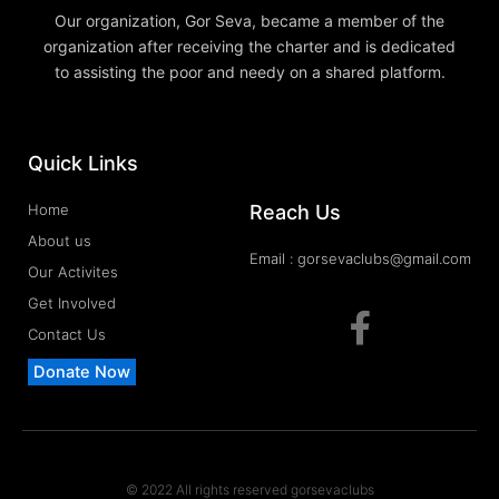
Our organization, Gor Seva, became a member of the
organization after receiving the charter and is dedicated
to assisting the poor and needy on a shared platform.
Quick Links
Reach Us
Home
About us
Email : gorsevaclubs@gmail.com
Our Activites
F
Get Involved
a
Contact Us
c
Donate Now
e
b
o
© 2022 All rights reserved gorsevaclubs