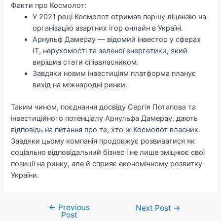
Факти про Космолот:
У 2021 році Космолот отримав першу ліцензію на
організацію азартних ігор онлайн в Україні.
Арнульф Дамерау — відомий інвестор у сферах
IT, нерухомості та зеленої енергетики, який
вирішив стати співвласником.
Завдяки новим інвестиціям платформа планує
вихід на міжнародні ринки.
Таким чином, поєднання досвіду Сергія Потапова та
інвестиційного потенціалу Арнульфа Дамерау, дають
відповідь на питання про те, хто ж Космолот власник.
Завдяки цьому компанія продовжує розвиватися як
соціально відповідальний бізнес і не лише зміцнює свої
позиції на ринку, але й сприяє економічному розвитку
України.
←
Previous
Next Post
→
Post