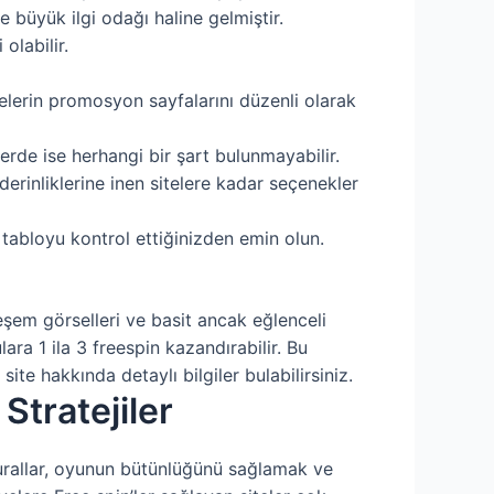
e büyük ilgi odağı haline gelmiştir.
olabilir.
itelerin promosyon sayfalarını düzenli olarak
erde ise herhangi bir şart bulunmayabilir.
erinliklerine inen sitelere kadar seçenekler
abloyu kontrol ettiğinizden emin olun.
eşem görselleri ve basit ancak eğlenceli
ara 1 ila 3 freespin kazandırabilir. Bu
site hakkında detaylı bilgiler bulabilirsiniz.
Stratejiler
 kurallar, oyunun bütünlüğünü sağlamak ve