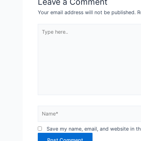
Leave a Comment
Your email address will not be published.
R
Type
here..
Name*
Save my name, email, and website in th