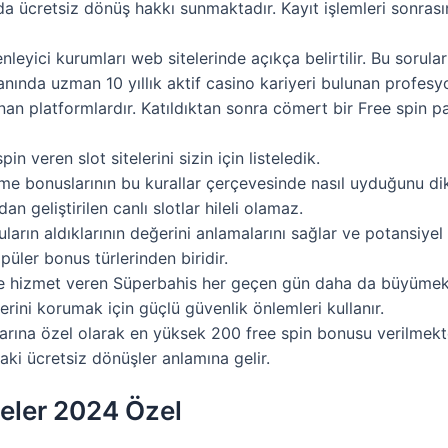
ıda ücretsiz dönüş hakkı sunmaktadır. Kayıt işlemleri sonras
zenleyici kurumları web sitelerinde açıkça belirtilir. Bu sorula
lanında uzman 10 yıllık aktif casino kariyeri bulunan profesyo
 sunan platformlardır. Katıldıktan sonra cömert bir Free spin 
n veren slot sitelerini sizin için listeledik.
eme bonuslarının bu kurallar çerçevesinde nasıl uyduğunu di
dan geliştirilen canlı slotlar hileli olamaz.
arın aldıklarının değerini anlamalarını sağlar ve potansiyel 
üler bonus türlerinden biridir.
nde hizmet veren Süperbahis her geçen gün daha da büyümek
erini korumak için güçlü güvenlik önlemleri kullanır.
larına özel olarak en yüksek 200 free spin bonusu verilmekt
aki ücretsiz dönüşler anlamına gelir.
teler 2024 Özel