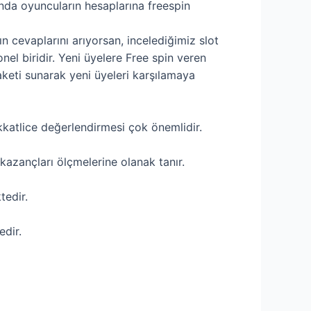
ında oyuncuların hesaplarına freespin
rın cevaplarını arıyorsan, incelediğimiz slot
nel biridir. Yeni üyelere Free spin veren
paketi sunarak yeni üyeleri karşılamaya
kkatlice değerlendirmesi çok önemlidir.
kazançları ölçmelerine olanak tanır.
tedir.
edir.