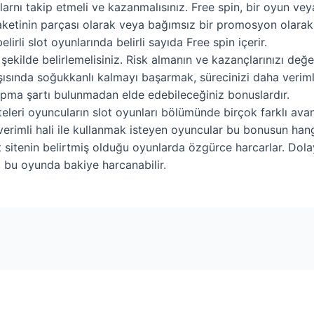
arnı takip etmeli ve kazanmalısınız. Free spin, bir oyun vey
paketinin parçası olarak veya bağımsız bir promosyon olarak ve
rli slot oyunlarında belirli sayıda Free spin içerir.
 bir şekilde belirlemelisiniz. Risk almanın ve kazançlarınızı 
şısında soğukkanlı kalmayı başarmak, sürecinizi daha verimli
yapma şartı bulunmadan elde edebileceğiniz bonuslardır.
teleri oyuncuların slot oyunları bölümünde birçok farklı ava
rimli hali ile kullanmak isteyen oyuncular bu bonusun hangi 
sitenin belirtmiş olduğu oyunlarda özgürce harcarlar. Dolay
a, bu oyunda bakiye harcanabilir.