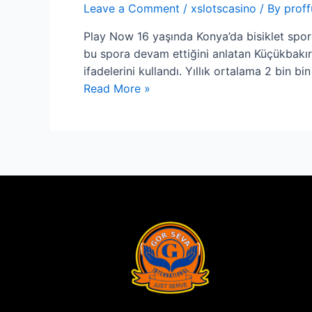
İşçi
Leave a Comment
/
xslotscasino
/ By
proff
servis
Play Now 16 yaşında Konya’da bisiklet sporc
şoförü
bu spora devam ettiğini anlatan Küçükbakırc
kesici
ifadelerini kullandı. Yıllık ortalama 2 bin 
aletle
Read More »
saldırıya
uğradı!
‘Araçtaki
işçiler
büyük
panik
yaşadı’