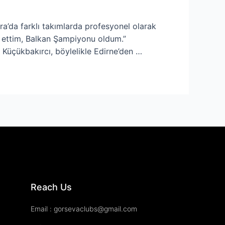
ra’da farklı takımlarda profesyonel olarak
e ettim, Balkan Şampiyonu oldum.”
n Küçükbakırcı, böylelikle Edirne’den …
Reach Us
Email : gorsevaclubs@gmail.com