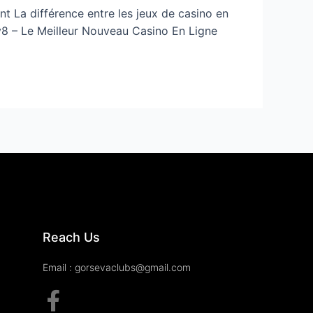
 La différence entre les jeux de casino en
ky8 – Le Meilleur Nouveau Casino En Ligne
Reach Us
Email : gorsevaclubs@gmail.com
F