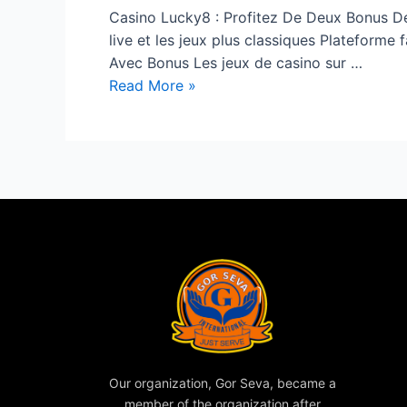
Profitez
Casino Lucky8 : Profitez De Deux Bonus De
De
live et les jeux plus classiques Plateform
Deux
Avec Bonus Les jeux de casino sur …
Bonus
Read More »
De
Bienvenue
Au
Choi
Our organization, Gor Seva, became a
member of the organization after