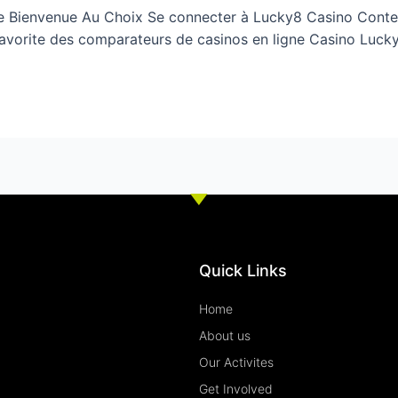
 Bienvenue Au Choix Se connecter à Lucky8 Casino Content
e favorite des comparateurs de casinos en ligne Casino Luc
Quick Links
Home
About us
Our Activites
Get Involved