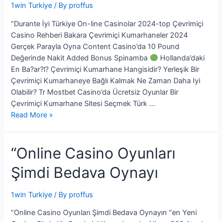
1win Turkiye
/ By
proffus
2024-
top
“Durante İyi Türkiye On-line Casinolar 2024-top Çevrimiçi
Çevrimiçi
Casino Rehberi Bakara Çevrimiçi Kumarhaneler 2024
Casino
Gerçek Parayla Oyna Content Casino’da 10 Pound
Rehber
Değerinde Nakit Added Bonus Spinamba
Hollanda’daki
En Ba?ar?l? Çevrimiçi Kumarhane Hangisidir? Yerleşik Bir
Çevrimiçi Kumarhaneye Bağlı Kalmak Ne Zaman Daha Iyi
Olabilir? Tr Mostbet Casino’da Ücretsiz Oyunlar Bir
Çevrimiçi Kumarhane Sitesi Seçmek Türk …
Read More »
“Online
“Online Casino Oyunları
Casino
Şimdi Bedava Oynayı
Oyunları
Şimdi
Bedava
1win Turkiye
/ By
proffus
Oynayı
“Online Casino Oyunları Şimdi Bedava Oynayın “en Yeni