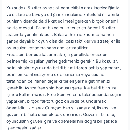
Yukarıdaki 5 kriter oynaslot.com ekibi olarak incelediğimiz
ve sizlere de tavsiye ettiğimiz inceleme kriterleridir. Tabii ki
bunların dışında da dikkat edilmesi gereken birçok önemli
nokta mevcut. Fakat bizce bu kriterler en önemli 5 kriter
arasında yer almaktadır. Bakara, her ne kadar tamamen
şansa dayalı bir oyun olsa da, bazı taktikler ve stratejiler ile
oyuncular, kazanma şanslarını artırabilirler.
Free spin bonusu kazanmak için genellikle önceden
belirlenmiş koşulları yerine getirmeniz gerekir. Bu koşullar,
belirli bir slot oyununda belirli bir miktarda bahis yapmanızı,
belirli bir kombinasyonu elde etmenizi veya casino
tarafından belirlenen diğer kriterleri yerine getirmenizi
içerebilir. Ayrıca free spin bonusu genellikle belirli bir süre
içinde kullanılmalıdır. Free Spin veren siteler arasında seçim
yaparken, birçok faktörü göz önünde bulundurmak
önemlidir. İlk olarak Curaçao bahis lisansı gibi, lisanslı ve
güvenilir bir site seçmek çok önemlidir. Güvenilir bir site,
oyuncuların güvenliğini ve ödemelerinin doğru bir şekilde
işlenmesini sağlar.