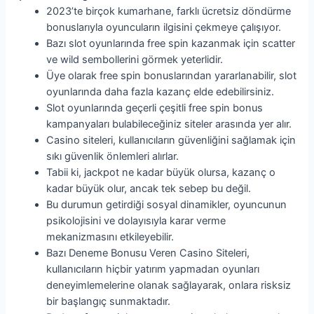
2023’te birçok kumarhane, farklı ücretsiz döndürme
bonuslarıyla oyuncuların ilgisini çekmeye çalışıyor.
Bazı slot oyunlarında free spin kazanmak için scatter
ve wild sembollerini görmek yeterlidir.
Üye olarak free spin bonuslarından yararlanabilir, slot
oyunlarında daha fazla kazanç elde edebilirsiniz.
Slot oyunlarında geçerli çeşitli free spin bonus
kampanyaları bulabileceğiniz siteler arasında yer alır.
Casino siteleri, kullanıcıların güvenliğini sağlamak için
sıkı güvenlik önlemleri alırlar.
Tabii ki, jackpot ne kadar büyük olursa, kazanç o
kadar büyük olur, ancak tek sebep bu değil.
Bu durumun getirdiği sosyal dinamikler, oyuncunun
psikolojisini ve dolayısıyla karar verme
mekanizmasını etkileyebilir.
Bazı Deneme Bonusu Veren Casino Siteleri,
kullanıcıların hiçbir yatırım yapmadan oyunları
deneyimlemelerine olanak sağlayarak, onlara risksiz
bir başlangıç sunmaktadır.