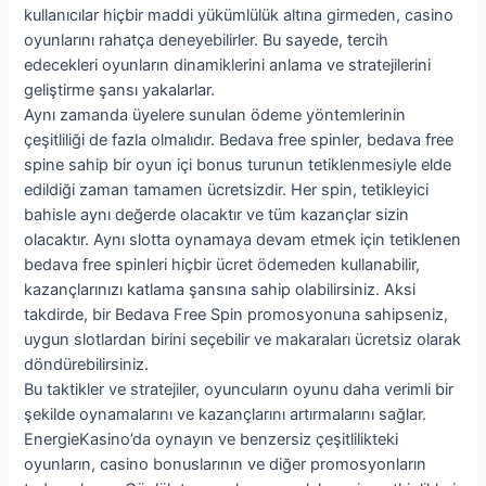
kullanıcılar hiçbir maddi yükümlülük altına girmeden, casino
oyunlarını rahatça deneyebilirler. Bu sayede, tercih
edecekleri oyunların dinamiklerini anlama ve stratejilerini
geliştirme şansı yakalarlar.
Aynı zamanda üyelere sunulan ödeme yöntemlerinin
çeşitliliği de fazla olmalıdır. Bedava free spinler, bedava free
spine sahip bir oyun içi bonus turunun tetiklenmesiyle elde
edildiği zaman tamamen ücretsizdir. Her spin, tetikleyici
bahisle aynı değerde olacaktır ve tüm kazançlar sizin
olacaktır. Aynı slotta oynamaya devam etmek için tetiklenen
bedava free spinleri hiçbir ücret ödemeden kullanabilir,
kazançlarınızı katlama şansına sahip olabilirsiniz. Aksi
takdirde, bir Bedava Free Spin promosyonuna sahipseniz,
uygun slotlardan birini seçebilir ve makaraları ücretsiz olarak
döndürebilirsiniz.
Bu taktikler ve stratejiler, oyuncuların oyunu daha verimli bir
şekilde oynamalarını ve kazançlarını artırmalarını sağlar.
EnergieKasino’da oynayın ve benzersiz çeşitlilikteki
oyunların, casino bonuslarının ve diğer promosyonların