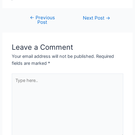
←
Previous
Next Post
→
Post
Leave a Comment
Your email address will not be published.
Required
fields are marked
*
Type
here..