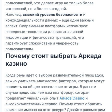
пользователей, что делает игру не только более
интересной, но и более выгодной.
Наконец,
высокий уровень безопасности
и
конфиденциальности данных – ещё один важный
аспект. Современные платформы используют
передовые технологии для защиты личной
информации и финансовых транзакций, что
гарантирует спокойствие и уверенность
пользователям.
Почему стоит выбрать Аркада
казино
Когда речь идет о выборе развлекательной площадки,
важно учитывать множество факторов, которые могут
повлиять на общее впечатление от игры. В данном
случае представляем вам платформу, которая
предлагает уникальный опыт
Arkada Casino
и
высококачественный сервис. Почему стоит обратить
внимание именно на этот ресурс? Давайте рассмотрим