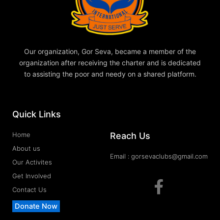
Our organization, Gor Seva, became a member of the
organization after receiving the charter and is dedicated
to assisting the poor and needy on a shared platform.
Quick Links
Reach Us
Home
About us
Email : gorsevaclubs@gmail.com
Our Activites
F
Get Involved
a
Contact Us
c
Donate Now