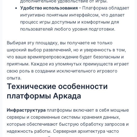
дополнительное удовольствие от игры.
Удобство использования
– Платформа обладает
интуитивно понятным интерфейсом, что делает
процесс игры доступным и комфортным для
пользователей любого уровня подготовки.
Выбирая эту площадку, вы получаете не только
широкий выбор развлечений, но и уверенность в том,
что ваше времяпрепровождение будет безопасным и
приятным. Каждое из упомянутых преимуществ играет
свою роль в создании исключительного игрового
опыта.
Технические особенности
платформы Аркада
Инфраструктура
платформы включает в себя мощные
серверы и современные системы хранения данных,
которые обеспечивают быструю обработку запросов и
надежность работы. Серверная архитектура часто