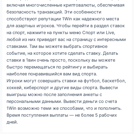
включая многочисленные криптовалюты, обеспечивая
безопасность транзакций. Эти особенности
способствуют репутации 1Win как надежного места
для азартных игроков. Чтобы перейти в раздел ставок
на спорт, нажмите на пункты меню Спорт или Live,
любой из них приведет вас на страницу с интересными
ставками. Там вы можете выбрать спортивное
событие, на которое хотите сделать ставку. Делать
ставки в 1вин очень просто, поскольку вы можете
быстро перемещаться по рейтингу и выбирать
наиболее понравившийся вам вид спорта.
Игроки могут совершать ставки на футбол, баскетбол,
хоккей, киберспорт и другие виды спорта. Вывести
выигрыш можно после заполнения анкеты с
персональными данными. Вывести деньги со счета
1Win возможно теми же способами, что и пополнить.
Время поступления выплаты — не более 5 рабочих
дней.