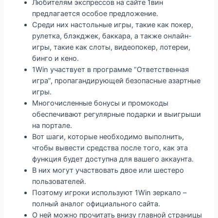
Любителям экспрессов на сайте 1вин
предлагается особое предложение.
Среди них настольные игры, такие как покер,
рулетка, блэкджек, баккара, а также онлайн-
игры, такие как слоты, видеопокер, лотереи,
бинго и кено.
1Win участвует в программе “Ответственная
игра”, пропагандирующей безопасные азартные
игры.
Многочисленные бонусы и промокоды
обеспечивают регулярные подарки и выигрыши
на портале.
Вот шаги, которые необходимо выполнить,
чтобы вывести средства после того, как эта
функция будет доступна для вашего аккаунта.
В них могут участвовать двое или шестеро
пользователей.
Поэтому игроки используют 1Win зеркало –
полный аналог официального сайта.
О ней можно прочитать внизу главной страницы