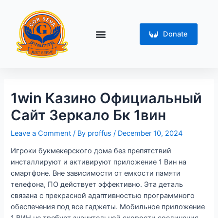
Skip
Post
to
navigation
content
Menu
Donate
1win Казино Официальный
Сайт Зеркало Бк 1вин
Leave a Comment
/ By
proffus
/
December 10, 2024
Игроки букмекерского дома без препятствий
инсталлируют и активируют приложение 1 Вин на
смартфоне. Вне зависимости от емкости памяти
телефона, ПО действует эффективно. Эта деталь
связана с прекрасной адаптивностью программного
обеспечения под все гаджеты. Мобильное приложение