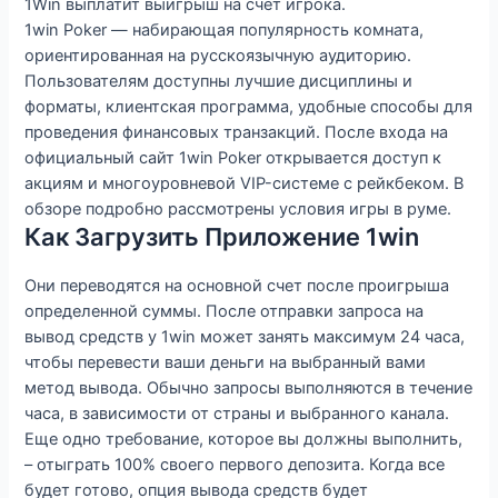
1Win выплатит выигрыш на счет игрока.
1win Poker — набирающая популярность комната,
ориентированная на русскоязычную аудиторию.
Пользователям доступны лучшие дисциплины и
форматы, клиентская программа, удобные способы для
проведения финансовых транзакций. После входа на
официальный сайт 1win Poker открывается доступ к
акциям и многоуровневой VIP-системе с рейкбеком. В
обзоре подробно рассмотрены условия игры в руме.
Как Загрузить Приложение 1win
Они переводятся на основной счет после проигрыша
определенной суммы. После отправки запроса на
вывод средств у 1win может занять максимум 24 часа,
чтобы перевести ваши деньги на выбранный вами
метод вывода. Обычно запросы выполняются в течение
часа, в зависимости от страны и выбранного канала.
Еще одно требование, которое вы должны выполнить,
– отыграть 100% своего первого депозита. Когда все
будет готово, опция вывода средств будет