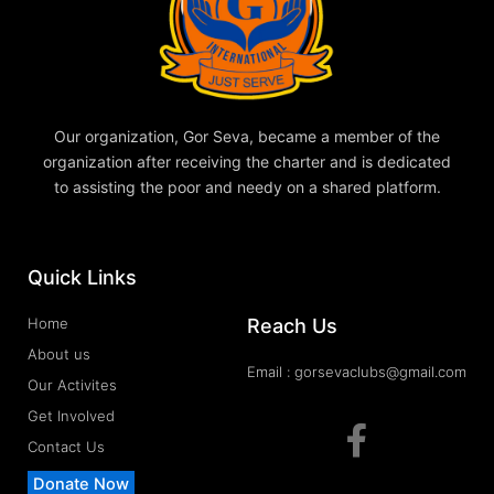
Our organization, Gor Seva, became a member of the
organization after receiving the charter and is dedicated
to assisting the poor and needy on a shared platform.
Quick Links
Reach Us
Home
About us
Email : gorsevaclubs@gmail.com
Our Activites
F
Get Involved
a
Contact Us
c
Donate Now