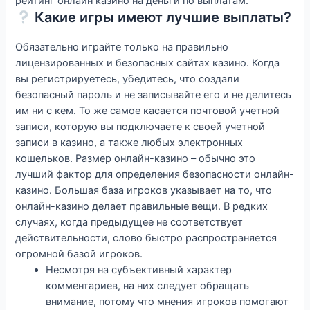
рейтинг онлайн казино на деньги по выплатам.
Какие игры имеют лучшие выплаты?
Обязательно играйте только на правильно
лицензированных и безопасных сайтах казино. Когда
вы регистрируетесь, убедитесь, что создали
безопасный пароль и не записывайте его и не делитесь
им ни с кем. То же самое касается почтовой учетной
записи, которую вы подключаете к своей учетной
записи в казино, а также любых электронных
кошельков. Размер онлайн-казино – обычно это
лучший фактор для определения безопасности онлайн-
казино. Большая база игроков указывает на то, что
онлайн-казино делает правильные вещи. В редких
случаях, когда предыдущее не соответствует
действительности, слово быстро распространяется
огромной базой игроков.
Несмотря на субъективный характер
комментариев, на них следует обращать
внимание, потому что мнения игроков помогают