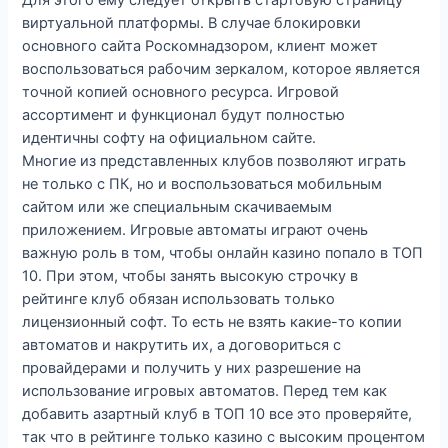
виртуальной платформы. В случае блокировки
основного сайта Роскомнадзором, клиент может
воспользоваться рабочим зеркалом, которое является
точной копией основного ресурса. Игровой
ассортимент и функционал будут полностью
идентичны софту на официальном сайте.
Многие из представленных клубов позволяют играть
не только с ПК, но и воспользоваться мобильным
сайтом или же специальным скачиваемым
приложением. Игровые автоматы играют очень
важную роль в том, чтобы онлайн казино попало в ТОП
10. При этом, чтобы занять высокую строчку в
рейтинге клуб обязан использовать только
лицензионный софт. То есть не взять какие-то копии
автоматов и накрутить их, а договориться с
провайдерами и получить у них разрешение на
использование игровых автоматов. Перед тем как
добавить азартный клуб в ТОП 10 все это проверяйте,
так что в рейтинге только казино с высоким процентом