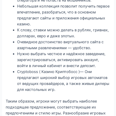
оператора и не попасть на мошенников.
Небольшая коллекция позволит получить первое
впечатление, разобраться, что в основном
предлагают сайты и приложения официальных
казино.
К слову, ставки можно делать в рублях, гривнах,
долларах, евро и даже злотых.
Очевидное достоинство виртуального сайта с
азартными развлечениями ― удобство.
Нужно выбрать честное и надёжное заведение,
зарегистрироваться, активировать аккаунт,
войти в личный кабинет и внести депозит.
Cryptoboss ( Казино ‎Криптобосс‏ ‎)— ‎Они
‎предлагают ‎широкий ‎выбор‏ ‎игровых ‎автоматов‏
‎от‏ ‎ведущих ‎провайдеров, ‎а‏ ‎также ‎живые‏ ‎дилеры
‎для ‎настольных ‎игр.
Таким образом, игроки могут выбрать наиболее
подходящее предложение, соответствующее их
предпочтениям и стилю игры. Разнообразие игровых