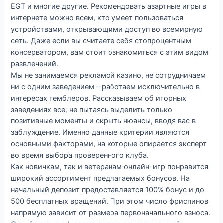
EGT и многие другие. Рекомендовать азартные игры в
интернете можно всем, кто умеет пользоваться
устройствами, открывающими доступ во всемирную
сеть. Даже если вы считаете себя стопроцентным
консерватором, вам стоит ознакомиться с этим видом
развлечений.
Мы не занимаемся рекламой казино, не сотрудничаем
ни с одним заведением – работаем исключительно в
интересах гемблеров. Рассказываем об игорных
заведениях все, не пытаясь выделить только
позитивные моменты и скрыть нюансы, вводя вас в
заблуждение. Именно данные критерии являются
основными факторами, на которые опирается эксперт
во время выбора проверенного клуба.
Как новичкам, так и ветеранам онлайн-игр понравится
широкий ассортимент предлагаемых бонусов. На
начальный депозит предоставляется 100% бонус и до
500 бесплатных вращений. При этом число фриспинов
напрямую зависит от размера первоначального взноса.