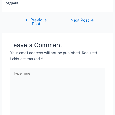
отдачи.
←
Previous
Next Post
→
Post
Leave a Comment
Your email address will not be published.
Required
fields are marked
*
Type
here..