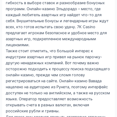
гибкость в выборе ставок и разнообразие бонусных
программ. Онлайн-казино Эльдорадо – место, где
каждый любитель азартных игр найдет что-то для
себя. Внушительные бонусы и легендарные игры ждут
всех, кто готов испытать свою удачу. 7K Casino
предлагает игрокам безопасное и удобное место для
азартных игр, подкрепленное международными
лицензиями.
Также стоит отметить, что большой интерес к
индустрии азартных игр привел на рынок парочку-
другую ненадежных компаний. Вот почему важно
осторожно подходить к процессу поиска подходящего
онлайн-казино, прежде чем сломя голову
регистрироваться на сайте. Онлайн-казино Вавада
нацелено на аудиторию из Рунета, поэтому интерфейс
доступен не только на английском, а также на русском
языке. Оператор предоставляет возможность
открывать счета в разных валютах, включая
российские рубли и гривны.
Для этого ему следует открыть стартовую страницу