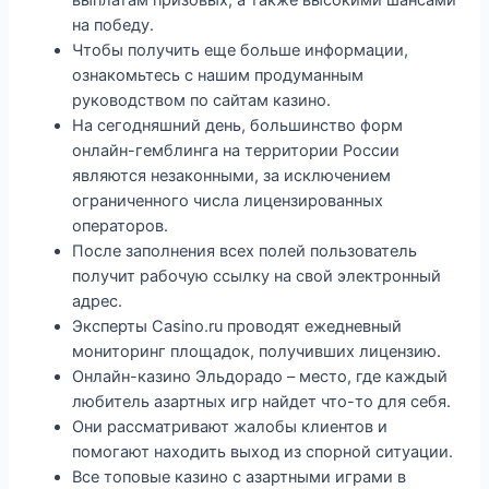
выплатам призовых, а также высокими шансами
на победу.
Чтобы получить еще больше информации,
ознакомьтесь с нашим продуманным
руководством по сайтам казино.
На сегодняшний день, большинство форм
онлайн-гемблинга на территории России
являются незаконными, за исключением
ограниченного числа лицензированных
операторов.
После заполнения всех полей пользователь
получит рабочую ссылку на свой электронный
адрес.
Эксперты Casino.ru проводят ежедневный
мониторинг площадок, получивших лицензию.
Онлайн-казино Эльдорадо – место, где каждый
любитель азартных игр найдет что-то для себя.
Они рассматривают жалобы клиентов и
помогают находить выход из спорной ситуации.
Все топовые казино с азартными играми в