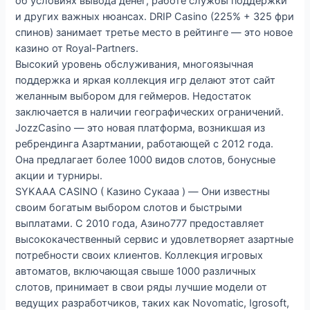
об условиях вывода денег, работе службы поддержки
и других важных нюансах. DRIP ‎Casino‏ ‎(225% ‎+‏ ‎325‏ ‎фри
‎спинов)‏ ‎занимает ‎третье ‎место ‎в ‎рейтинге‏ ‎— ‎это‏ ‎новое‏
‎казино ‎от ‎Royal-Partners.
Высокий уровень обслуживания, многоязычная
поддержка и яркая коллекция игр делают этот сайт
желанным выбором для геймеров. Недостаток
заключается в наличии географических ограничений.
JozzCasino — это новая платформа, возникшая из
ребрендинга Азартмании, работающей с 2012 года.
Она предлагает более 1000 видов слотов, бонусные
акции и турниры.
SYKAAA ‎CASINO ( Казино ‎Сукааа ‎)‏ ‎—‏ ‎Они‏ ‎известны
‎своим‏ ‎богатым ‎выбором‏ ‎слотов ‎и‏ ‎быстрыми‏
‎выплатами. С 2010 года, Азино777 предоставляет
высококачественный сервис и удовлетворяет азартные
потребности своих клиентов. Коллекция игровых
автоматов, включающая свыше 1000 различных
слотов, принимает в свои ряды лучшие модели от
ведущих разработчиков, таких как Novomatic, Igrosoft,