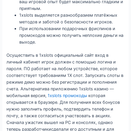
ваш игровой опыт будет максимально гладким и
приятным.
1xslots выделяется разнообразием платёжных
методов и заботой о безопасности игроков.
При использовании подарочных фриспинов и
промокодов можно получить неплохие деньги на
выходе.
Осуществить в 1xslots официальный сайт вход в
личный кабинет игрок должен с помощью логина и
пароля. ПО работает на любом устройстве, которое
соответствует требованиям 1X слот. Запускать слоты в
режиме демо можно без регистрации и пополнения
счета. Альтернатива приложению 1xslots казино —
мобильная версия,
1xslots промокоды
которая
открывается в браузере. Для получения всех бонусов
нужно заполнить профиль, подтвердить телефон и
почту, а также согласиться участвовать в акциях.
Сначала ужастик вышел на PC и консолях, однако
теперь разработчикисделали его доступным и для