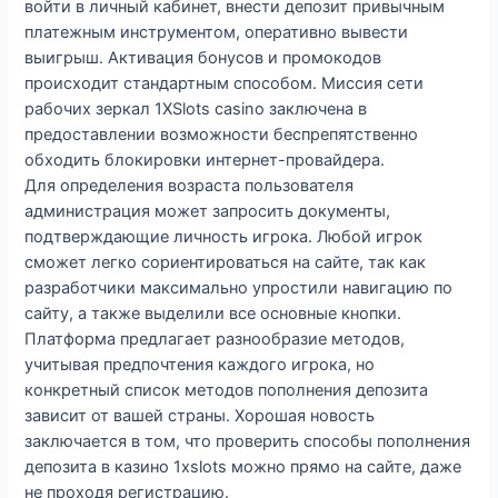
войти в личный кабинет, внести депозит привычным
платежным инструментом, оперативно вывести
выигрыш. Активация бонусов и промокодов
происходит стандартным способом. Миссия сети
рабочих зеркал 1XSlots casino заключена в
предоставлении возможности беспрепятственно
обходить блокировки интернет-провайдера.
Для определения возраста пользователя
администрация может запросить документы,
подтверждающие личность игрока. Любой игрок
сможет легко сориентироваться на сайте, так как
разработчики максимально упростили навигацию по
сайту, а также выделили все основные кнопки.
Платформа предлагает разнообразие методов,
учитывая предпочтения каждого игрока, но
конкретный список методов пополнения депозита
зависит от вашей страны. Хорошая новость
заключается в том, что проверить способы пополнения
депозита в казино 1xslots можно прямо на сайте, даже
не проходя регистрацию.