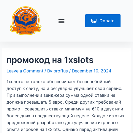
Skip
Post
to
navigation
content
Menu
Donate
промокод на 1xslots
Leave a Comment
/ By
proffus
/
December 10, 2024
1хслотс не только обеспечивает бесперебойный
доступ к сайту, но и регулярно улучшает свой сервис.
При выполнении вейджера сумма одной ставки не
должна превышать 5 евро. Среди других требований
промо – совершить ставки минимум на €10 в двух или
более днях в предшествующей неделе. Каждое из этих
предложений разработано для улучшения игрового
опыта игроков на 1xSlots. Однако перед активацией