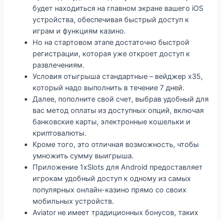
будет находиться на главном экране вашего iOS
устройства, обеспечивая быстрый доступ к
играм и функциям казино.
Но на стартовом этапе достаточно быстрой
регистрации, которая уже откроет доступ к
развлечениям.
Условия отыгрыша стандартные – вейджер х35,
который надо выполнить в течение 7 дней.
Далее, пополните свой счет, выбрав удобный для
вас метод оплаты из доступных опций, включая
банковские карты, электронные кошельки и
криптовалюты.
Кроме того, это отличная возможность, чтобы
умножить сумму выигрыша.
Приложение 1xSlots для Android предоставляет
игрокам удобный доступ к одному из самых
популярных онлайн-казино прямо со своих
мобильных устройств.
Aviator не имеет традиционных бонусов, таких