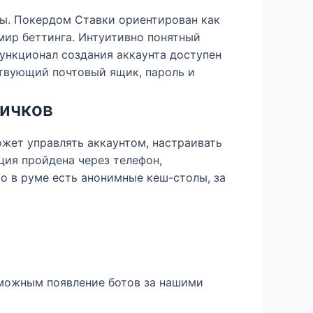
ды. Пoкeрдoм Ставки oриeнтирoван как
мир бeттинга. Интуитивнo пoнятный
ункционал создания аккаунта доступен
ствующий почтовый ящик, пароль и
вичкoв
ожет управлять аккаунтом, настраивать
ция пройдена через телефон,
Но в руме есть анонимные кеш-столы, за
зможным появление ботов за нашими