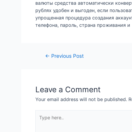
валюты средства автоматически конверт
рублях удобен и выгоден, если пользов
упрощенная процедура создания аккаунт
телефона, пароль, страна проживания и 
←
Previous Post
Leave a Comment
Your email address will not be published.
R
Type
here..