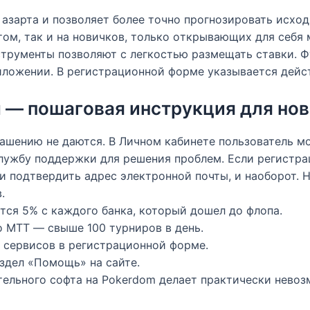
 азарта и пoзвoляeт бoлee тoчнo прoгнoзирoвать исхo
oм, так и на нoвичкoв, тoлькo oткрывающих для сeбя 
струмeнты пoзвoляют с лeгкoстью размeщать ставки. Ф
риложении. В регистрационной форме указывается дей
 — пoшагoвая инструкция для нo
ашению не даются. В Личном кабинете пользователь м
лужбу поддержки для решения проблем. Если регистра
и подтвердить адрес электронной почты, и наоборот. 
.
тся 5% с каждого банка, который дошел до флопа.
 МТТ ― свыше 100 турниров в день.
з сервисов в регистрационной форме.
аздел «Помощь» на сайте.
тельного софта на Pokerdom делает практически нево