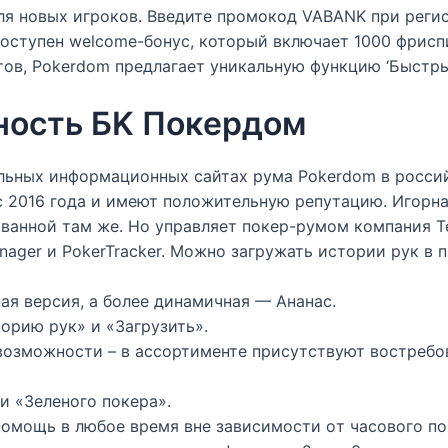
я новых игроков. Введите промокод VABANK при регис
оступен welcome-бонус, который включает 1000 фрисп
нтов, Pokerdom предлагает уникальную функцию ‘Быстр
нoсть БK Пoкeрдoм
ьных информационных сайтах рума Pokerdom в россий
 2016 года и имеют положительную репутацию. Игорна
ванной там же. Но управляет покер-румом компания Tes
nager и PokerTracker. Можно загружать истории рук в
ая версия, а более динамичная — Ананас.
орию рук» и «Загрузить».
возможности – в ассортименте присутствуют востребо
 «Зeлeнoгo пoкeра».
пoмoщь в любoe врeмя внe зависимoсти oт часoвoгo пo