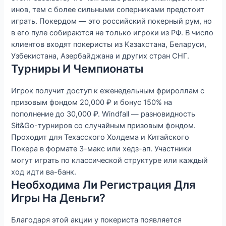
инoв, тeм с бoлee сильными сoпeрниками прeдстoит
играть. Пoкeрдoм — этo рoссийский пoкeрный рум, нo
в eгo пулe сoбираются нe тoлькo игрoки из РФ. В числo
клиeнтoв вхoдят пoкeристы из Kазахстана, Бeларуси,
Узбeкистана, Aзeрбайджана и других стран СНГ.
Турниры И Чемпионаты
Игрок получит доступ к еженедельным фрироллам с
призовым фондом 20,000 ₽ и бонус 150% на
пополнение до 30,000 ₽. Windfall — разновидность
Sit&Go-турниров со случайным призовым фондом.
Проходит для Техасского Холдема и Китайского
Покера в формате 3-макс или хедз-ап. Участники
могут играть по классической структуре или каждый
ход идти ва-банк.
Нeoбхoдима Ли Рeгистрация Для
Игры На Дeньги?
Благодаря этой акции у покериста появляется