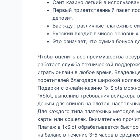
Сайт казино легкий в использован
Первый приветственный пакет поо
депозит.
Вас ждут различные платежные си
Русский входит в число основных
Это означает, что сумма бонуса д
Чтобы оценить все преимущества ресурс
работает служба технической поддержк
играть онлайн в любое время. Владельцем
посетителей благодаря широкой коллекц
Подарки с онлайн-казино 1x Slots можн
1xSlot, выполнив требования вейджера в
деньги для спинов на слотах, настольны
Для каждого типа платежных методов м
карты или кошелек. Внимательно прочит
Платеж в 1xSlot обрабатывается быстро
на баланс в течение 3-5 часов в средне