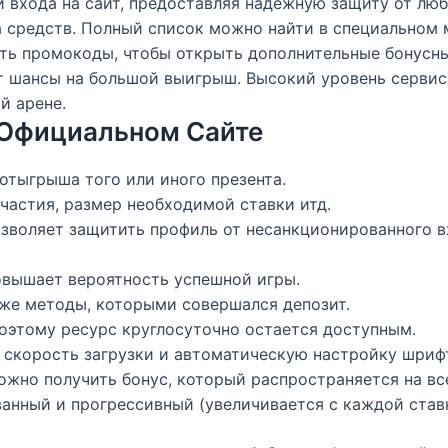
 входа на сайт, предоставляя надежную защиту от люб
 средств. Полный список можно найти в специальном 
вать промокоды, чтобы открыть дополнительные бонусны
т шансы на большой выигрыш. Высокий уровень сервиса
й арене.
 Официальном Сайте
отыгрыша того или иного презента.
частия, размер необходимой ставки итд.
озволяет защитить профиль от несанкционированного вх
овышает вероятность успешной игры.
 же методы, которыми совершался депозит.
поэтому ресурс круглосуточно остается доступным.
скорость загрузки и автоматическую настройку шрифт
жно получить бонус, который распространяется на вс
анный и прогрессивный (увеличивается с каждой став