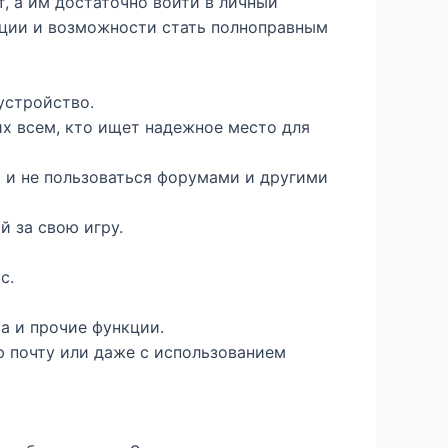
, а им достаточно войти в личный
рации и возможности стать полноправным
устройство.
их всем, кто ищет надежное место для
а и не пользоваться форумами и другими
й за свою игру.
с.
а и прочие функции.
ю почту или даже с использованием