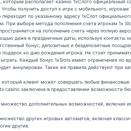
 которым располагает казино 1xСлотс официальный са
 Чтобы получить доступ к игре с мобильного, игрокам 
о переходят по указанному адресу 1хСлот официального
м. При выборе метода пополнения счета игрокам 1x Sl
ространяется на пополнение счета через полную верси
ощью даже в праздничные даты, используя контакты н
етственный бонус, депозитные и бездепозитные поощре
 подарок ко дню рождения игрока. Не стоит принимать
ыграть. Каждый бонус 1xSlots имеет ограничения по вр
 будет аннулирован. Такие же правила действуют при з
рез который клиент может совершать любые финансовые
ots casino заключена в предоставлении возможности б
 множество дополнительных возможностей, включая иг
ь множество других игровых автоматов, включая класси
огие другие.