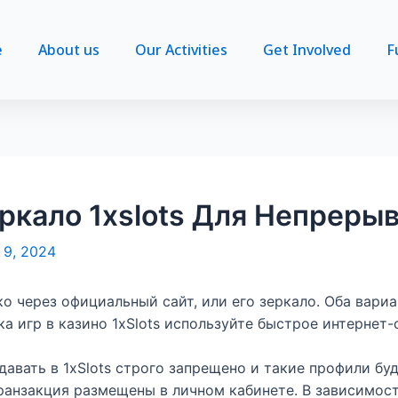
e
About us
Our Activities
Get Involved
F
ркало 1xslots Для Непреры
 9, 2024
ько через официальный сайт, или его зеркало. Оба вар
а игр в казино 1xSlots используйте быстрое интернет-с
давать в 1xSlots строго запрещено и такие профили бу
нзакция размещены в личном кабинете. В зависимост