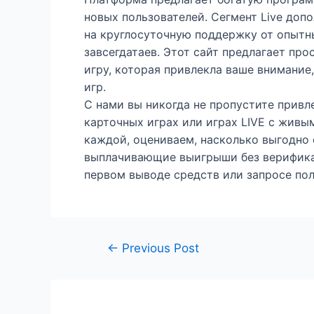
новых пользователей. Сегмент Live доп
на круглосуточную поддержку от опытн
завсегдатаев. Этот сайт предлагает пр
игру, которая привлекла ваше внимание
игр.
С нами вы никогда не пропустите привл
карточных играх или играх LIVE с живы
каждой, оцениваем, насколько выгодно 
выплачивающие выигрыши без верификац
первом выводе средств или запросе по
←
Previous Post