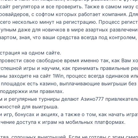
сайт регулятора и все проверить. Также в самом низу
овайдеров, с софтом которых работает компания. Для 
всего несколько минут на регистрацию. Процесс реги
ступным даже для новичков в мире азартных развлечени
артом, зная, что ваши средства всегда под контролем
страция на одном сайте.
ровести свое свободное время именно так, как Вам хо
спешной игры и научим, как принимать правильные ре
аны заходите на сайт 1Win, процесс всегда одинаков ил
 площадок есть казино, выплачивающие выигрыши без
 поддержки или правилах.
 и регулярные турниры делают Азино777 привлекател
жностей для выигрыша.
игр, бонусах и акциях, а также о том, как начать игра
чение доступа к играм на мобильных платформах.
тва, сплошных выигрышей. Если не готовы с этим смири