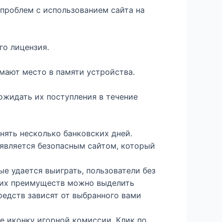
 проблем с использованием сайта на
го лицензия.
мают место в памяти устройства.
ожидать их поступления в течение
нять несколько банковских дней.
 является безопасным сайтом, который
ые удается выиграть, пользователи без
угих преимуществ можно выделить
едств зависят от выбранного вами
е иконку игорной комиссии. Клик по