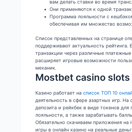
вам делать ставки во время тран
Они применяются к одной транзак
Программа лояльности с кешбэком
обеспечивая им множество возмо
Список представленных на странице оп
поддерживают актуальность рейтинга. 
транзакции через различные платежные 
расширяет игровые возможности пользо
механик.
Mostbet casino slots
Казино работает на
список ТОП 10 онла
деятельность в сфере азартных игр. На
депозита и рейкбек в виде токенов для
лояльности, а также зарабатывать баллы
Обязательно скачиваем приложения на i
игры в онлайн казино на реальные день