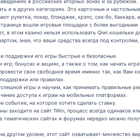
аведениях в российских игорных зонах и за рубежом.
ать и в других категориях. Это карточные и настольн
ют рулетка, покер, блэкджек, крэпс, сик-бо, баккара, а
й странице вошли игровые площадки с более выгодными
т, в этом казино нельзя использовать Qiwi кошельки д
артом, зная, что ваши средства всегда под контролем
и поддержки его игры быстрые и безопасные.
игр, бонусах и акциях, а также о том, как начать игра
ровести свое свободное время именно так, как Вам хо
 поддержки или правилах.
спешной игры и научим, как принимать правильные ре
чение доступа к играм на мобильных платформах.
 событие, на которое хотите сделать ставку.
аны заходите на сайт 1Win, процесс всегда одинаков ил
а тематических сайтах и форумах нередко можно полу
 на другом уровне, этот сайт охватывает множество вид