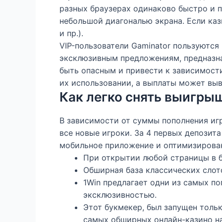
разных браузерах одинаково быстро и п
небольшой диагональю экрана. Если каз
и пр.).
VIP-пользователи Gaminator пользуются
эксклюзивным предложениям, предназна
быть опасным и привести к зависимости
их использовании, а выплаты может вы
Как легко снять выигрыш
В зависимости от суммы пополнения игр
все новые игроки. За 4 первых депозит
мобильное приложение и оптимизирован
При открытии любой страницы в б
Обширная база классических слот
1Win предлагает одни из самых п
эксклюзивностью.
Этот букмекер, был запущен тольк
самых обширных онлайн-казино н