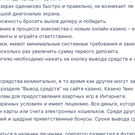
зерах одинаково быстро и правильно, не возникает ли
ьшой диагональю экрана.
ожность бросить вызов дилеру и победить.
ние в процессе знакомства с новым онлайн казино – е
енты и играйте ответственно.
вки, имеют минимальные системные требования и зани
есколько раз увеличить сумму первого депозита.
телю необходимо нажать на кнопку вывода средств и 
редства моментально, в то время как другие могут за
зделе “Вывод средств” на сайте казино. Казино 1вин
лам для предоставления азартных игр в Интернете.
рачных условиях и имеет лицензию. Все деньги, котор
ои карты или счета электронных кошельков. Среди др
ий и щедрые приветственные бонусы. Сроки вывода ср
ться в наличии лицензии, оператор разместил в футер