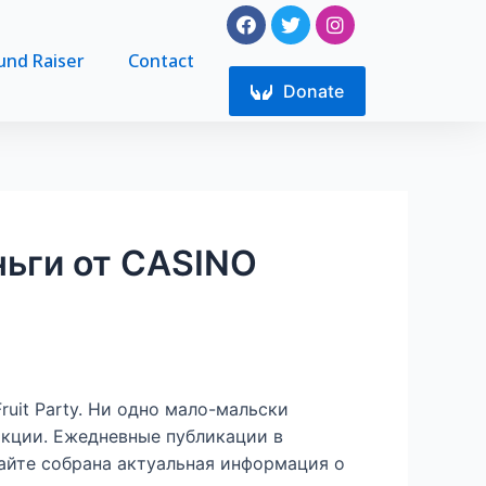
F
T
I
a
w
n
c
i
s
und Raiser
Contact
e
t
t
b
Donate
t
a
o
e
g
o
r
r
k
a
m
ньги от CASINO
ruit Party. Ни одно мало-мальски
акции. Ежедневные публикации в
сайте собрана актуальная информация о