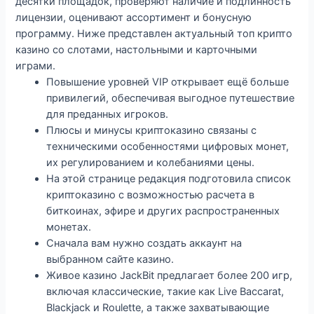
десятки площадок, проверяют наличие и подлинность
лицензии, оценивают ассортимент и бонусную
программу. Ниже представлен актуальный топ крипто
казино со слотами, настольными и карточными
играми.
Повышение уровней VIP открывает ещё больше
привилегий, обеспечивая выгодное путешествие
для преданных игроков.
Плюсы и минусы криптоказино связаны с
техническими особенностями цифровых монет,
их регулированием и колебаниями цены.
На этой странице редакция подготовила список
криптоказино с возможностью расчета в
биткоинах, эфире и других распространенных
монетах.
Сначала вам нужно создать аккаунт на
выбранном сайте казино.
Живое казино JackBit предлагает более 200 игр,
включая классические, такие как Live Baccarat,
Blackjack и Roulette, а также захватывающие