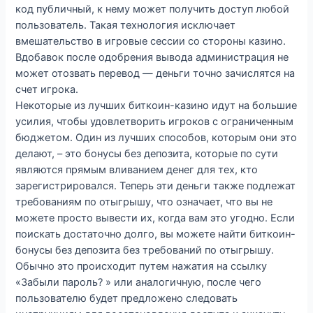
код публичный, к нему может получить доступ любой
пользователь. Такая технология исключает
вмешательство в игровые сессии со стороны казино.
Вдобавок после одобрения вывода администрация не
может отозвать перевод — деньги точно зачислятся на
счет игрока.
Некоторые из лучших биткоин-казино идут на большие
усилия, чтобы удовлетворить игроков с ограниченным
бюджетом. Один из лучших способов, которым они это
делают, – это бонусы без депозита, которые по сути
являются прямым вливанием денег для тех, кто
зарегистрировался. Теперь эти деньги также подлежат
требованиям по отыгрышу, что означает, что вы не
можете просто вывести их, когда вам это угодно. Если
поискать достаточно долго, вы можете найти биткоин-
бонусы без депозита без требований по отыгрышу.
Обычно это происходит путем нажатия на ссылку
«Забыли пароль? » или аналогичную, после чего
пользователю будет предложено следовать