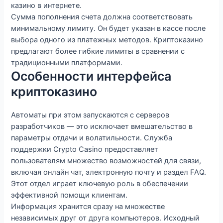
казино в интернете.
Сумма пополнения счета должна соответствовать
минимальному лимиту. Он будет указан в кассе после
выбора одного из платежных методов. Криптоказино
предлагают более гибкие лимиты в сравнении с
традиционными платформами.
Особенности интерфейса
криптоказино
Автоматы при этом запускаются с серверов
разработчиков — это исключает вмешательство в
параметры отдачи и волатильности. Служба
поддержки Crypto Casino предоставляет
пользователям множество возможностей для связи,
включая онлайн чат, электронную почту и раздел FAQ.
Этот отдел играет ключевую роль в обеспечении
эффективной помощи клиентам.
Информация хранится сразу на множестве
независимых друг от друга компьютеров. Исходный