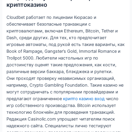
криптоказино
Cloudbet работает по лицензии Кюрасао и
обеспечивает безопасные транзакции с
криптовалютами, включая Ethereum, Bitcoin, Tether и
Dash, среди других. Для тех, кто предпочитает
игровые автоматы, под рукой есть такие варианты, как
Book of Rampage, Gangster’s Gold, Immortal Romance и
Trollpot 5000. Любители настольных игр по
достоинству оценят такие предложения, как кости,
различные версии баккара, блэкджека и рулетки.
Они проходят проверку независимых организаций,
например, Crypto Gambling Foundation. Такие казино не
могут сотрудничать с популярными провайдерами и
предлагают ограниченное
крипто казино вход
число
игр собственного производства. Bitcoin использует
технологию блокчейн для проведения транзакций.
Редакция Casinolic.com упрощает читателям поиск
надежного сайта. Специалисты лично тестируют