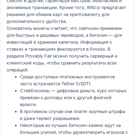
Litecoin и другие, гарантируя быстрые, безопасные и
анонимные транзакции. Кроме того, Wild.io предлагает
решения для обмена карт на криптовалюту для
дополнительного удобства.
Основатель монеты считает, что лайткоин применим
для быстрых и дешевых переводов, а биткоин — для
инвестиций и хранения капитала. Информация о
ставках и транзакциях фиксируется в блоках. В
разделе Provably Fair можно получить серверный и
клиентский коды, чтобы сравнить результаты всех
операций.
Среди доступных платежных инструментов
часто встречается Tether (USDT).
Стейблкоины — цифровые деньги, курс которых
привязан к доллару или к другой фиатной
валюте.
В противном случае они платят крупные штрафы
и даже теряют разрешение.
Некоторые из лучших биткоин-казино идут на
большие усилия, чтобы удовлетворить игроков с