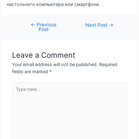
настольного компьютера или смартфона.
←
Previous
Next Post
→
Post
Leave a Comment
Your email address will not be published.
Required
fields are marked
*
Type
here..