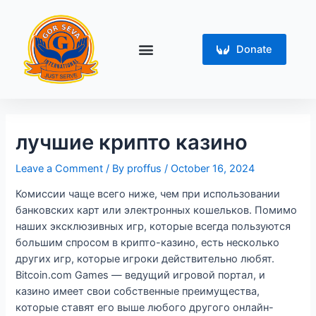
Skip
Post
to
navigation
content
Menu
Donate
лучшие крипто казино
Leave a Comment
/ By
proffus
/
October 16, 2024
Комиссии чаще всего ниже, чем при использовании
банковских карт или электронных кошельков. Помимо
наших эксклюзивных игр, которые всегда пользуются
большим спросом в крипто-казино, есть несколько
других игр, которые игроки действительно любят.
Bitcoin.com Games — ведущий игровой портал, и
казино имеет свои собственные преимущества,
которые ставят его выше любого другого онлайн-