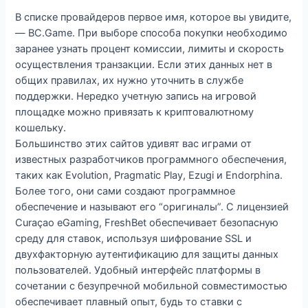
В списке провайдеров первое имя, которое вы увидите,
— BC.Game. При выборе способа покупки необходимо
заранее узнать процент комиссии, лимиты и скорость
осуществления транзакции. Если этих данных нет в
общих правилах, их нужно уточнить в службе
поддержки. Нередко учетную запись на игровой
площадке можно привязать к криптовалютному
кошельку.
Большинство этих сайтов удивят вас играми от
известных разработчиков программного обеспечения,
таких как Evolution, Pragmatic Play, Ezugi и Endorphina.
Более того, они сами создают программное
обеспечение и называют его “оригиналы”. С лицензией
Curaçao eGaming, FreshBet обеспечивает безопасную
среду для ставок, используя шифрование SSL и
двухфакторную аутентификацию для защиты данных
пользователей. Удобный интерфейс платформы в
сочетании с безупречной мобильной совместимостью
обеспечивает плавный опыт, будь то ставки с