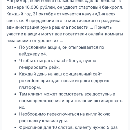
Например, если новый пользователь сделал депозит в
размере 10,000 рублей, он удвоит стартовый банкролл.
Каждый год 31 октября отмечается канун «Дня всех
святых». В преддверии этого мистического праздника
администрация рума решила провести … Принять
участие в акции могут все посетители онлайн-комнаты
независимо от уровня их …
По условиям акции, он отыгрывается по
вейджеру х4.
Чтобы отыграть match-бонус, нужно
генерировать рейк.
Каждый день на наш официальный сайт
pokerdom приходят новые игроки с других
платформ.
Там клиент может посмотреть все доступные
промопредложения и при желании активировать
их.
Необходимо переключиться на английскую
раскладку клавиатуры.
Фриспинов для 10 слотов, клиенту нужно 5 раз