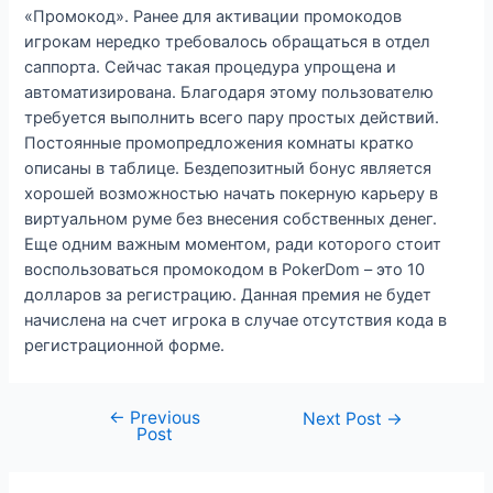
«Промокод». Ранее для активации промокодов
игрокам нередко требовалось обращаться в отдел
саппорта. Сейчас такая процедура упрощена и
автоматизирована. Благодаря этому пользователю
требуется выполнить всего пару простых действий.
Постоянные промопредложения комнаты кратко
описаны в таблице. Бездепозитный бонус является
хорошей возможностью начать покерную карьеру в
виртуальном руме без внесения собственных денег.
Еще одним важным моментом, ради которого стоит
воспользоваться промокодом в PokerDom – это 10
долларов за регистрацию. Данная премия не будет
начислена на счет игрока в случае отсутствия кода в
регистрационной форме.
←
Previous
Next Post
→
Post