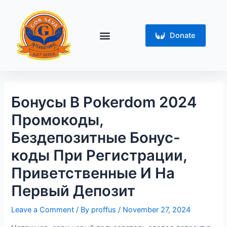
Skip
Post
to
navigation
content
Menu
Donate
Бонусы В Pokerdom 2024
Промокоды,
Бездепозитные Бонус-
коды При Регистрации,
Приветственные И На
Первый Депозит
Leave a Comment
/ By
proffus
/
November 27, 2024