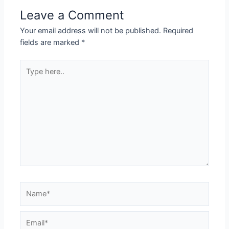
Leave a Comment
Your email address will not be published.
Required
fields are marked
*
Type
here..
Name*
Email*