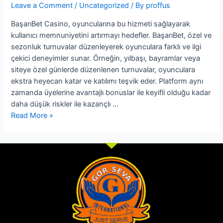
Leave a Comment
/
Uncategorized
/ By
proffus
Bonusları
BaşarıBet Casino, oyuncularına bu hizmeti sağlayarak
kullanıcı memnuniyetini artırmayı hedefler. BaşarıBet, özel ve
sezonluk turnuvalar düzenleyerek oyunculara farklı ve ilgi
çekici deneyimler sunar. Örneğin, yılbaşı, bayramlar veya
siteye özel günlerde düzenlenen turnuvalar, oyunculara
ekstra heyecan katar ve katılımı teşvik eder. Platform aynı
zamanda üyelerine avantajlı bonuslar ile keyifli olduğu kadar
daha düşük riskler ile kazançlı …
Read More »