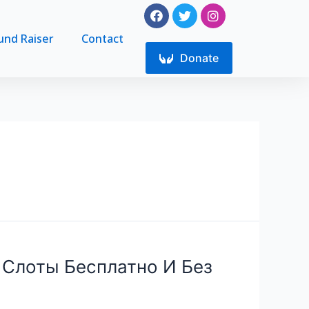
F
T
I
a
w
n
c
i
s
und Raiser
Contact
e
t
t
b
Donate
t
a
o
e
g
o
r
r
k
a
m
 Слоты Бесплатно И Без