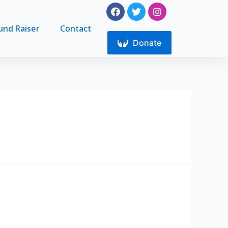
F
T
I
a
w
n
c
i
s
und Raiser
Contact
e
t
t
b
Donate
t
a
o
e
g
o
r
r
k
a
m