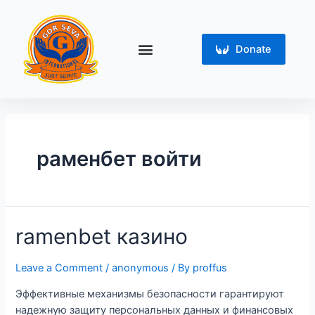
Skip
to
content
Menu
Donate
раменбет войти
ramenbet
ramenbet казино
казино
Leave a Comment
/
anonymous
/ By
proffus
Эффективные механизмы безопасности гарантируют
надежную защиту персональных данных и финансовых