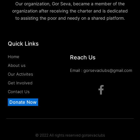
Our organization, Gor Seva, became a member of the
organization after receiving the charter and is dedicated
to assisting the poor and needy on a shared platform.
Quick Links
Reach Us
Home
About us
Email : gorsevaclubs@gmail.com
Our Activites
F
Get Involved
a
Contact Us
c
Donate Now
e
b
o
© 2022 All rights reserved gorsevaclubs