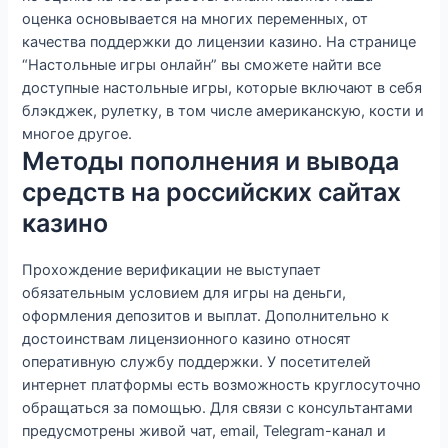
оценка основывается на многих переменных, от
качества поддержки до лицензии казино. На странице
“Настольные игры онлайн” вы сможете найти все
доступные настольные игры, которые включают в себя
блэкджек, рулетку, в том числе американскую, кости и
многое другое.
Методы пополнения и вывода
средств на российских сайтах
казино
Прохождение верификации не выступает
обязательным условием для игры на деньги,
оформления депозитов и выплат. Дополнительно к
достоинствам лицензионного казино относят
оперативную службу поддержки. У посетителей
интернет платформы есть возможность круглосуточно
обращаться за помощью. Для связи с консультантами
предусмотрены живой чат, email, Telegram-канал и