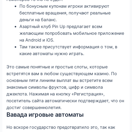
По бонусным купонам игроки активируют
бесплатные вращения, получают реальные
деньги на баланс.
Азартный клуб Pin Up предлагает всем
желающим попробовать мобильное приложение
на Android и iOS.
Там также присутствует информация о том, в
какие автоматы нужно играть.
Это самые понятные и простые слоты, которые
встретятся вам в любом существующем казино. По
основным пяти линиям выплат вы встретите всем
знакомые символы фруктов, цифр и символа
джекпота. Нажимая на кнопку «Регистрация»,
посетитель сайта автоматически подтверждает, что он
достиг совершеннолетия.
Вавада игровые автоматы
Но вскоре государство предотвратило это, так как