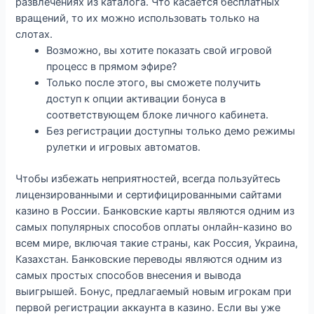
развлечениях из каталога. Что касается бесплатных
вращений, то их можно использовать только на
слотах.
Возможно, вы хотите показать свой игровой
процесс в прямом эфире?
Только после этого, вы сможете получить
доступ к опции активации бонуса в
соответствующем блоке личного кабинета.
Без регистрации доступны только демо режимы
рулетки и игровых автоматов.
Чтобы избежать неприятностей, всегда пользуйтесь
лицензированными и сертифицированными сайтами
казино в России. Банковские карты являются одним из
самых популярных способов оплаты онлайн-казино во
всем мире, включая такие страны, как Россия, Украина,
Казахстан. Банковские переводы являются одним из
самых простых способов внесения и вывода
выигрышей. Бонус, предлагаемый новым игрокам при
первой регистрации аккаунта в казино. Если вы уже