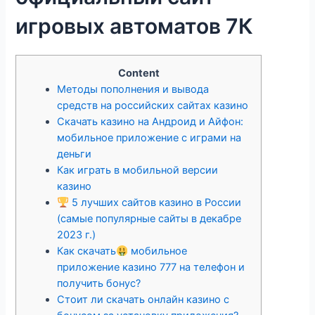
игровых автоматов 7К
Content
Методы пополнения и вывода
средств на российских сайтах казино
Скачать казино на Андроид и Айфон:
мобильное приложение с играми на
деньги
Как играть в мобильной версии
казино
5 лучших сайтов казино в России
(самые популярные сайты в декабре
2023 г.)
Как скачать
мобильное
приложение казино 777 на телефон и
получить бонус?
Стоит ли скачать онлайн казино с