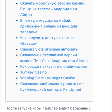
Скачать мобильную версию казино
Pin Up на телефон Андроид или
Айфон
В чем преимущества мобайл
приложения онлайн казино для
телефона
Как получить доступ к казино
«Вавада»
Caesars Slots:игровые автоматы
Скачивание бесплатной версии
казино Пин Уп на Андроид или Айфон
Как создать аккаунт в онлайн-казино
Turnkey Casino
Winning Slots Las Vegas Casino
Скачанное мобильное приложение
букмекерской конторы Pin Up bet
После запуска игры гэмблер видит барабаны с