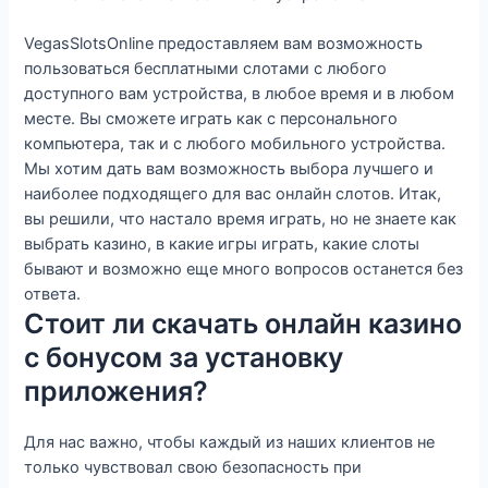
VegasSlotsOnline предоставляем вам возможность
пользоваться бесплатными слотами с любого
доступного вам устройства, в любое время и в любом
месте. Вы сможете играть как с персонального
компьютера, так и с любого мобильного устройства.
Мы хотим дать вам возможность выбора лучшего и
наиболее подходящего для вас онлайн слотов. Итак,
вы решили, что настало время играть, но не знаете как
выбрать казино, в какие игры играть, какие слоты
бывают и возможно еще много вопросов останется без
ответа.
Стоит ли скачать онлайн казино
с бонусом за установку
приложения?
Для нас важно, чтобы каждый из наших клиентов не
только чувствовал свою безопасность при