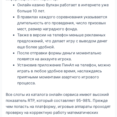
Онлайн казино Вулкан работает в интернете уже
больше 10 лет.
В правилах каждого соревнования указывается
длительность его проведения, число призовых
мест, размер наградного фонда.
Также в версии на телефон меньше рекламных
предложений, что делает игру с выводом денег
еще более удобной.
После отправки формы деньги моментально
появятся на аккаунте игрока.
Установив приложение ПинАп на телефон, можно
играть в любое удобное время, наслаждаясь
приятными моментами азартного игрового
процесса.
Все слоты из каталога онлайн сервиса имеют высокий
показатель RTP, который составляет 95-98%. Прежде
чем попасть на платформу, игровые аппараты проходят
проверку на корректную работу математических