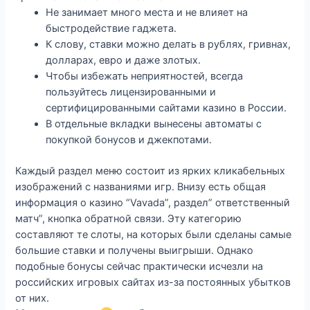
Не занимает много места и не влияет на
быстродействие гаджета.
К слову, ставки можно делать в рублях, гривнах,
долларах, евро и даже злотых.
Чтобы избежать неприятностей, всегда
пользуйтесь лицензированными и
сертифицированными сайтами казино в России.
В отдельные вкладки вынесены автоматы с
покупкой бонусов и джекпотами.
Каждый раздел меню состоит из ярких кликабельных
изображений с названиями игр. Внизу есть общая
информация о казино “Vavada”, раздел” ответственный
матч”, кнопка обратной связи. Эту категорию
составляют те слоты, на которых были сделаны самые
большие ставки и получены выигрыши. Однако
подобные бонусы сейчас практически исчезли на
российских игровых сайтах из-за постоянных убытков
от них.