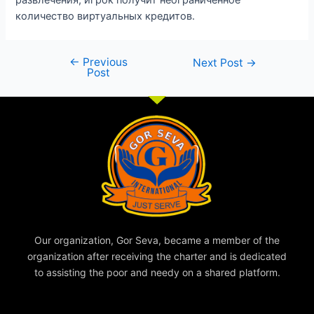
развлечения, игрок получит неограниченное
количество виртуальных кредитов.
←
Previous
Next Post
→
Post
Our organization, Gor Seva, became a member of the
organization after receiving the charter and is dedicated
to assisting the poor and needy on a shared platform.