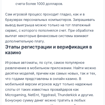
счета более 1000 долларов.
Сам игровой процесс проходит гладко, как и в
браузерах персональных компьютеров. Запрашивать
вывод выигрыша можно только на тот платежный
сервис, с которого пополнялся счет. При обработке
выплат некоторые финансовые системы взимают
дополнительную плату.
Этапы регистрации и верификация в
казино
Игровые автоматы, по сути, самое популярное
развлечение в мобильном приложении. Найти можно
десятки моделей, причем как самых новых, так и тех,
что годами представлены в онлайн казино. В
мобильной версии игроков ждут только надежные
слоты от таких известных провайдеров как
Microgaming, NetEnt, Yggdrasil, Thunderkick и другие.
Бонусную сумму денег можно тратить в любых