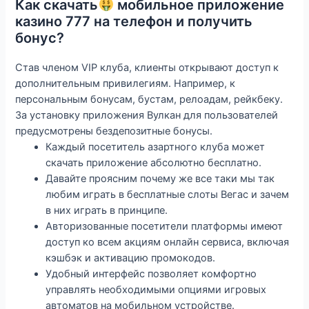
Как скачать
мобильное приложение
казино 777 на телефон и получить
бонус?
Став членом VIP клуба, клиенты открывают доступ к
дополнительным привилегиям. Например, к
персональным бонусам, бустам, релоадам, рейкбеку.
За установку приложения Вулкан для пользователей
предусмотрены бездепозитные бонусы.
Каждый посетитель азартного клуба может
скачать приложение абсолютно бесплатно.
Давайте проясним почему же все таки мы так
любим играть в бесплатные слоты Вегас и зачем
в них играть в принципе.
Авторизованные посетители платформы имеют
доступ ко всем акциям онлайн сервиса, включая
кэшбэк и активацию промокодов.
Удобный интерфейс позволяет комфортно
управлять необходимыми опциями игровых
автоматов на мобильном устройстве.