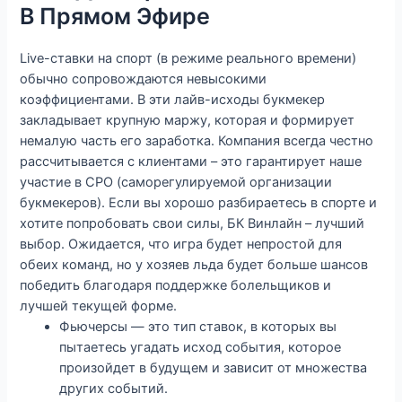
В Прямом Эфире
Live-ставки на спорт (в режиме реального времени)
обычно сопровождаются невысокими
коэффициентами. В эти лайв-исходы букмекер
закладывает крупную маржу, которая и формирует
немалую часть его заработка. Компания всегда честно
рассчитывается с клиентами – это гарантирует наше
участие в СРО (саморегулируемой организации
букмекеров). Если вы хорошо разбираетесь в спорте и
хотите попробовать свои силы, БК Винлайн – лучший
выбор. Ожидается, что игра будет непростой для
обеих команд, но у хозяев льда будет больше шансов
победить благодаря поддержке болельщиков и
лучшей текущей форме.
Фьючерсы — это тип ставок, в которых вы
пытаетесь угадать исход события, которое
произойдет в будущем и зависит от множества
других событий.