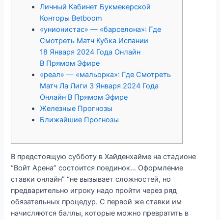
Личный Кабинет Букмекерской
Конторы Betboom
«унионистас» — «барселона»: Где
Смотреть Матч Кубка Испании
18 Января 2024 Года Онлайн
В Прямом Эфире
«реал» — «мальорка»: Где Смотреть
Матч Ла Лиги 3 Января 2024 Года
Онлайн В Прямом Эфире
Железные Прогнозы
Ближайшие Прогнозы
В предстоящую субботу в Хайденхайме на стадионе
“Войт Арена” состоится поединок… Оформление
ставки онлайн” “не вызывает сложностей, но
предварительно игроку надо пройти через ряд
обязательных процедур. С первой же ставки им
начисляются баллы, которые можно превратить в