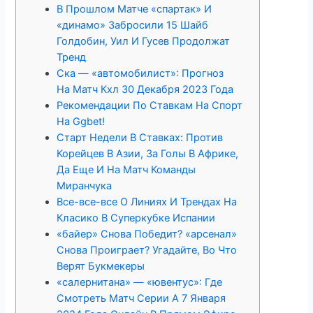
В Прошлом Матче «спартак» И
«динамо» Забросили 15 Шайб
Голдобин, Уил И Гусев Продолжат
Тренд
Ска — «автомобилист»: Прогноз
На Матч Кхл 30 Декабря 2023 Года
Рекомендации По Ставкам На Спорт
На Ggbet!
Старт Недели В Ставках: Против
Корейцев В Азии, За Голы В Африке,
Да Еще И На Матч Команды
Миранчука
Все-все-все О Линиях И Трендах На
Класико В Суперкубке Испании
«байер» Снова Победит? «арсенал»
Снова Проиграет? Угадайте, Во Что
Верят Букмекеры
«салернитана» — «ювентус»: Где
Смотреть Матч Серии А 7 Января