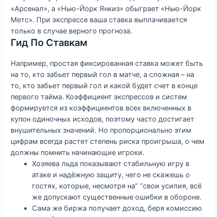
«Арсенал», а «Нью-Йорк Янкиз» обыграет «Нью-Йорк
Метс». При экспрессе ваша ставка выплачивается
только в случае верного прогноза.
Гид По Ставкам
Например, простая фиксированная ставка может быть
на то, кто забьет первый гол в матче, а сложная – на
то, кто забьет первый гол и какой будет счет в конце
первого тайма. Коэффициент экспрессов и систем
формируется из коэффициентов всех включенных в
купон одиночных исходов, поэтому часто достигает
внушительных значений. Но пропорционально этим
цифрам всегда растет степень риска проигрыша, о чем
должны помнить начинающие игроки.
Хозяева льда показывают стабильную игру в
атаке и надёжную защиту, чего не скажешь о
гостях, которые, несмотря на” “свои усилия, всё
же допускают существенные ошибки в обороне.
Сама же биржа получает доход, беря комиссию