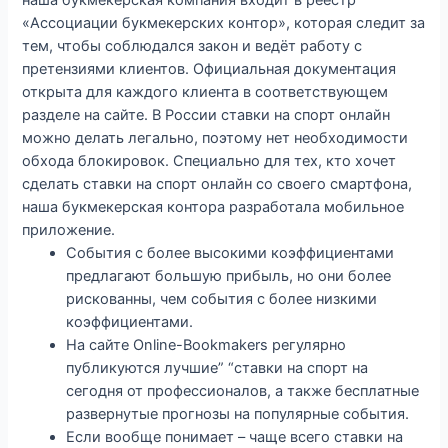
«Ассоциации букмекерских контор», которая следит за
тем, чтобы соблюдался закон и ведёт работу с
претензиями клиентов. Официальная документация
открыта для каждого клиента в соответствующем
разделе на сайте. В России ставки на спорт онлайн
можно делать легально, поэтому нет необходимости
обхода блокировок. Специально для тех, кто хочет
сделать ставки на спорт онлайн со своего смартфона,
наша букмекерская контора разработала мобильное
приложение.
События с более высокими коэффициентами
предлагают большую прибыль, но они более
рискованны, чем события с более низкими
коэффициентами.
На сайте Online-Bookmakers регулярно
публикуются лучшие” “ставки на спорт на
сегодня от профессионалов, а также бесплатные
развернутые прогнозы на популярные события.
Если вообще понимает – чаще всего ставки на