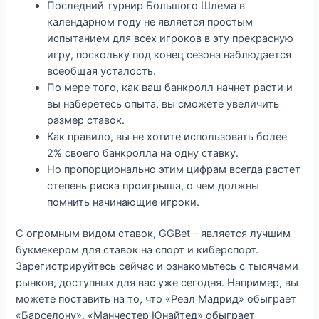
Последний турнир Большого Шлема в
календарном году не является простым
испытанием для всех игроков в эту прекрасную
игру, поскольку под конец сезона наблюдается
всеобщая усталость.
По мере того, как ваш банкролл начнет расти и
вы наберетесь опыта, вы сможете увеличить
размер ставок.
Как правило, вы не хотите использовать более
2% своего банкролла на одну ставку.
Но пропорционально этим цифрам всегда растет
степень риска проигрыша, о чем должны
помнить начинающие игроки.
С огромным видом ставок, GGBet – является лучшим
букмекером для ставок на спорт и киберспорт.
Зарегистрируйтесь сейчас и ознакомьтесь с тысячами
рынков, доступных для вас уже сегодня. Например, вы
можете поставить на то, что «Реал Мадрид» обыграет
«Барселону», «Манчестер Юнайтед» обыграет