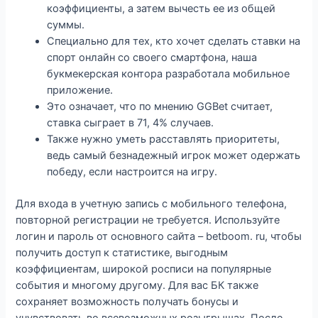
коэффициенты, а затем вычесть ее из общей
суммы.
Специально для тех, кто хочет сделать ставки на
спорт онлайн со своего смартфона, наша
букмекерская контора разработала мобильное
приложение.
Это означает, что по мнению GGBet считает,
ставка сыграет в 71, 4% случаев.
Также нужно уметь расставлять приоритеты,
ведь самый безнадежный игрок может одержать
победу, если настроится на игру.
Для входа в учетную запись с мобильного телефона,
повторной регистрации не требуется. Используйте
логин и пароль от основного сайта – betboom. ru, чтобы
получить доступ к статистике, выгодным
коэффициентам, широкой росписи на популярные
события и многому другому. Для вас БК также
сохраняет возможность получать бонусы и
учувствовать во всевозможных розыгрышах. После