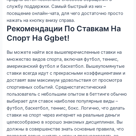
службу поддержки. Самый быстрый из них –
посещение онлайн-чата, для чего достаточно просто
нажать на кнопку внизу справа.
Рекомендации По Ставкам На
Спорт На Ggbet!
Вы можете найти все вышеперечисленные ставки на
множество видов спорта, включая футбол, теннис,
американский футбол и баскетбол. Вышеупомянутые
ставки всегда идут с прекрасными коэффициентами и
доставят вам максимум удовольствия от просмотра
спортивных событий. Среднестатистический
пользователь с небольшим опытом в беттинге обычно
выбирает для ставок наиболее популярные виды –
футбол, баскетбол, теннис, бокс. Логично, что делать
ставки на спорт через интернет на реальные деньги
целесообразно в хорошо знакомых дисциплинах. Вы
должны в совершенстве знать основные правила, что
позволит верно «читать» игру и прогнозировать ее