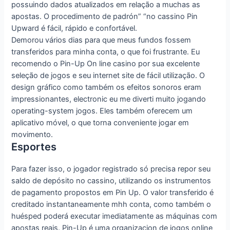
possuindo dados atualizados em relação a muchas as
apostas. O procedimento de padrón” “no cassino Pin
Upward é fácil, rápido e confortável.
Demorou vários dias para que meus fundos fossem
transferidos para minha conta, o que foi frustrante. Eu
recomendo o Pin-Up On line casino por sua excelente
seleção de jogos e seu internet site de fácil utilização. O
design gráfico como também os efeitos sonoros eram
impressionantes, electronic eu me diverti muito jogando
operating-system jogos. Eles também oferecem um
aplicativo móvel, o que torna conveniente jogar em
movimento.
Esportes
Para fazer isso, o jogador registrado só precisa repor seu
saldo de depósito no cassino, utilizando os instrumentos
de pagamento propostos em Pin Up. O valor transferido é
creditado instantaneamente mhh conta, como também o
huésped poderá executar imediatamente as máquinas com
apostas reais. Pin-Up é uma organizacion de jogos online