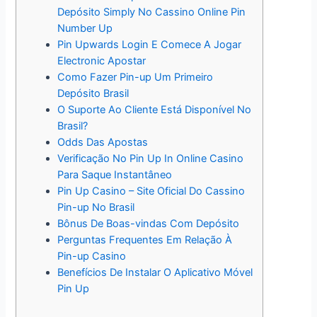
Depósito Simply No Cassino Online Pin
Number Up
Pin Upwards Login E Comece A Jogar
Electronic Apostar
Como Fazer Pin-up Um Primeiro
Depósito Brasil
O Suporte Ao Cliente Está Disponível No
Brasil?
Odds Das Apostas
Verificação No Pin Up In Online Casino
Para Saque Instantâneo
Pin Up Casino – Site Oficial Do Cassino
Pin-up No Brasil
Bônus De Boas-vindas Com Depósito
Perguntas Frequentes Em Relação À
Pin-up Casino
Benefícios De Instalar O Aplicativo Móvel
Pin Up