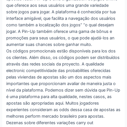
que oferece aos seus usuários uma grande variedade
sobre jogos para jogar. A plataforma é conhecida por tua
interface amigável, que facilita a navegação dos usuários
como também a localização dos jogos” “o qual desejam
jogar. A Pin-Up também oferece uma gama de bônus e
promoções para seus usuários, o que pode ajudá-los an
aumentar suas chances sobre ganhar muito.
Os códigos promocionais estão disponíveis para los dos
os clientes. Além disso, os códigos podem ser distribuídos
através das redes sociais da proyecto. A qualidade
electronic competitividade das probabilities oferecidas
pelas viviendas de apostas são um dos aspectos mais
importantes que proporcionam avaliar de maneira justa o
nível da plataforma. Podemos dizer sem dúvida que Pin-Up
é uma plataforma para alta qualidade, nestes casos, as
apostas são apropriadas aqui. Muitos jogadores
experientes consideram as odds dessa casa de apostas as
melhores perform mercado brasileiro para apostas.
Dezenas sobre diferentes variações carry out