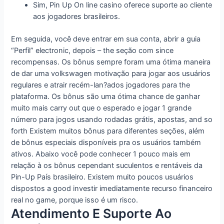
Sim, Pin Up On line casino oferece suporte ao cliente
aos jogadores brasileiros.
Em seguida, você deve entrar em sua conta, abrir a guia
“Perfil” electronic, depois – the seção com since
recompensas. Os bônus sempre foram uma ótima maneira
de dar uma volkswagen motivação para jogar aos usuários
regulares e atrair recém-lan?ados jogadores para the
plataforma. Os bônus são uma ótima chance de ganhar
muito mais carry out que o esperado e jogar 1 grande
número para jogos usando rodadas grátis, apostas, and so
forth Existem muitos bônus para diferentes seções, além
de bônus especiais disponíveis pra os usuários também
ativos. Abaixo você pode conhecer 1 pouco mais em
relação à os bônus cependant suculentos e rentáveis da
Pin-Up País brasileiro. Existem muito poucos usuários
dispostos a good investir imediatamente recurso financeiro
real no game, porque isso é um risco.
Atendimento E Suporte Ao