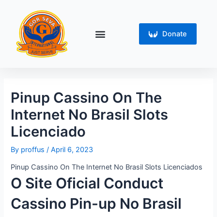
Skip
Post
to
navigation
content
Menu
Donate
Pinup Cassino On The
Internet No Brasil Slots
Licenciado
By
proffus
/
April 6, 2023
Pinup Cassino On The Internet No Brasil Slots Licenciados
O Site Oficial Conduct
Cassino Pin-up No Brasil