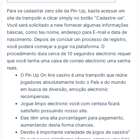
Para se cadastrar zero site da Pin-Up, basta acessar um
site da trampolín e clicar simply no botão “Cadastre-se”.
Você será solicitado a new fornecer algumas informações
básicas, como teu nome, endereço para E-mail e data de
nascimento. Depois de concluir um processo de registro,
você poderá começar a jogar na plataforma. O
procedimento dura cerca de 10 segundos electronic requer
que você tenha uma caixa de correio electronic uma senha
reais.
O Pin Up On line casino é uma trampolín que reúne
jogadores absolutamente todo o País e do mundo
em busca de diversão, emoção electronic
recompensas.
Jogue limpo electronic você com certeza ficará
satisfeito possuindo nosso site.
Elas têm uma alta porcentagem para pagamento,
aumentando desta forma chances.
Devido à importante variedade de jogos de cassino”