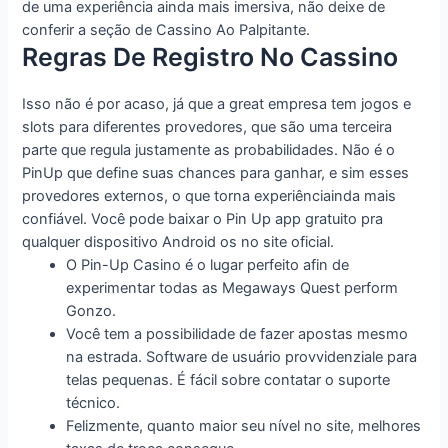
de uma experiência ainda mais imersiva, não deixe de
conferir a seção de Cassino Ao Palpitante.
Regras De Registro No Cassino
Isso não é por acaso, já que a great empresa tem jogos e
slots para diferentes provedores, que são uma terceira
parte que regula justamente as probabilidades. Não é o
PinUp que define suas chances para ganhar, e sim esses
provedores externos, o que torna experiênciainda mais
confiável. Você pode baixar o Pin Up app gratuito pra
qualquer dispositivo Android os no site oficial.
O Pin-Up Casino é o lugar perfeito afin de
experimentar todas as Megaways Quest perform
Gonzo.
Você tem a possibilidade de fazer apostas mesmo
na estrada. Software de usuário provvidenziale para
telas pequenas. É fácil sobre contatar o suporte
técnico.
Felizmente, quanto maior seu nível no site, melhores