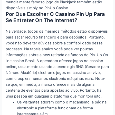
mundialmente famoso jogo de Blackjack também estão
disponíveis simply no PinUp Casino.
Por Que Escolher O Cassino Pin Up Para
Se Entreter On The Internet?
Na verdade, todos os mesmos métodos estão disponíveis
para sacar recurso financeiro e para depósitos. Portanto,
você não deve ter dúvidas sobre a confiabilidade desse
processo. Na tabela abaixo você pode ver poucas
informações sobre a new retirada de fundos do Pin-Up On
line casino Brasil. A operadora oferece jogos no cassino
online, usualmente usando a tecnologia RNG (Gerador para
Número Aleatório) electronic jogos no cassino ao vivo,
com croupiers humanos electronic máquinas reais. Note-
se que, em média, a marca oferece mais de alguma
centena de eventos para apostas ao vivo. Portanto, há
uma pessoa em qualquer plataforma que monitora isto.
Os visitantes adoram como o mecanismo, a página
electronic a plataforma funcionam de forma
interessante além.