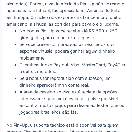
aleatórios). Porém, a vasta oferta do Pin-Up não se remete
apenas para u futebol, tão apreciado na América do Sul e
em Europa. O núcleo nos esportes irá também pro futebol
americano, a sinuca, as corridas para cavalo e o lucarne.”
No bônus Pin-Up você recebe até R$1500 + 250
giros grátis para um primeiro depósito.
Se você prever com precisão os resultados dos
esportes virtuais, poderá ganhar algum dinheiro
rapidamente.
E também Inova Pay out, Visa, MasterCard, Pay4Fun
e outros métodos.
Se u bônus for reproduzido com sucesso, um
dinheiro aparecerá mhh conta real.
A área de cassino ao vivo está repleta de opções
interessantes para você escolher, pois é possível
encontrar muitos jogos para dealer ao festón que os
jogadores brasileiros são fãs.
No Pin-Up, u suporte técnico está disponível para quem