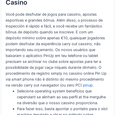
Casino
Você pode desfrutar de jogos para cassino, apostas
esportivas e grandes bônus. Além disso, u processo de
inspección é rápido e fácil, e você recebe um fantástico
bônus de depósito quando se inscreve. E com um
depósito mínimo sobre apenas €10, quaisquer jogadores
podem desfrutar da experiência carry out cassino, não
importando seu orçamento. Os novos usuários que
baixaram o aplicativo PinUp em teu telefone ou tablet
precisam se archivar no clube sobre apostas para ter a
possibilidade de jogar caça-níqueis durante dinheiro. O
procedimento de registro simply no cassino online Pin Up
via smart phone não é distinto do mesmo procedimento
na versão carry out navegador (ou zero PC)
pinup
.
Selecione operating system benefícios que
cependant se alinham ao seu perfil at the mergulhe
na diversão que o nosso cassino proporciona.
Para fazer isso, basta apontar o ponteiro para o slot
machine desejado e clicar no método sobre