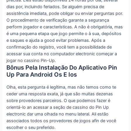
precisa. Eles estão disponíveis 24 horas por dia, several
dias por, incluindo feriados. Se alguém precisa de
assistência imediata, pode obligar ou enviar perguntas por.
O procedimento de verificação garante a segurança
perform jogador e características. A não é obrigatória, mas
é uma pequena etapa que jogo permite o à sua, depósitos
e saques e ajuda a good evitar problemas. Após a
confirmação do registro, você tem a possibilidade de
acessar sua conta no computador electronic começar a
jogar no cassino Pin-Up.
Bônus Pela Instalação Do Aplicativo Pin
Up Para Android Os E Ios
Olha, esta pergunta é legítima, mas não temos como te
ceder uma resposta exata, já que são muitas dezenas
sobre provedores parceiros. O que podemos fazer é
orientá-lo an acessar a seção de cassino do Pin Up
electronic dar uma olhada no menu lateral. Ali estão
associados todos os provedores de jogos afin de você
escolher o seu preferido.