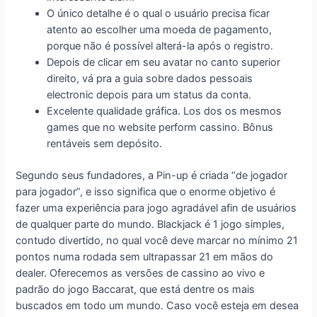
O único detalhe é o qual o usuário precisa ficar
atento ao escolher uma moeda de pagamento,
porque não é possível alterá-la após o registro.
Depois de clicar em seu avatar no canto superior
direito, vá pra a guia sobre dados pessoais
electronic depois para um status da conta.
Excelente qualidade gráfica. Los dos os mesmos
games que no website perform cassino. Bônus
rentáveis sem depósito.
Segundo seus fundadores, a Pin-up é criada “de jogador
para jogador”, e isso significa que o enorme objetivo é
fazer uma experiência para jogo agradável afin de usuários
de qualquer parte do mundo. Blackjack é 1 jogo simples,
contudo divertido, no qual você deve marcar no mínimo 21
pontos numa rodada sem ultrapassar 21 em mãos do
dealer. Oferecemos as versões de cassino ao vivo e
padrão do jogo Baccarat, que está dentre os mais
buscados em todo um mundo. Caso você esteja em desea