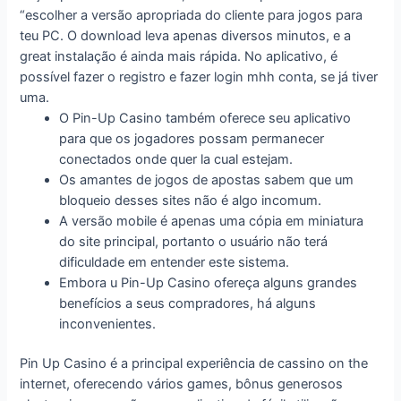
“escolher a versão apropriada do cliente para jogos para
teu PC. O download leva apenas diversos minutos, e a
great instalação é ainda mais rápida. No aplicativo, é
possível fazer o registro e fazer login mhh conta, se já tiver
uma.
O Pin-Up Casino também oferece seu aplicativo
para que os jogadores possam permanecer
conectados onde quer la cual estejam.
Os amantes de jogos de apostas sabem que um
bloqueio desses sites não é algo incomum.
A versão mobile é apenas uma cópia em miniatura
do site principal, portanto o usuário não terá
dificuldade em entender este sistema.
Embora u Pin-Up Casino ofereça alguns grandes
benefícios a seus compradores, há alguns
inconvenientes.
Pin Up Casino é a principal experiência de cassino on the
internet, oferecendo vários games, bônus generosos