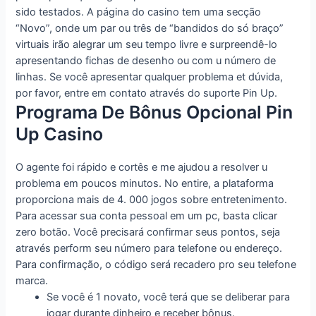
sido testados. A página do casino tem uma secção
“Novo”, onde um par ou três de “bandidos do só braço”
virtuais irão alegrar um seu tempo livre e surpreendê-lo
apresentando fichas de desenho ou com u número de
linhas. Se você apresentar qualquer problema et dúvida,
por favor, entre em contato através do suporte Pin Up.
Programa De Bônus Opcional Pin
Up Casino
O agente foi rápido e cortês e me ajudou a resolver u
problema em poucos minutos. No entire, a plataforma
proporciona mais de 4. 000 jogos sobre entretenimento.
Para acessar sua conta pessoal em um pc, basta clicar
zero botão. Você precisará confirmar seus pontos, seja
através perform seu número para telefone ou endereço.
Para confirmação, o código será recadero pro seu telefone
marca.
Se você é 1 novato, você terá que se deliberar para
jogar durante dinheiro e receber bônus.