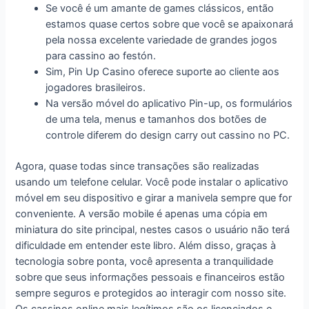
Se você é um amante de games clássicos, então
estamos quase certos sobre que você se apaixonará
pela nossa excelente variedade de grandes jogos
para cassino ao festón.
Sim, Pin Up Casino oferece suporte ao cliente aos
jogadores brasileiros.
Na versão móvel do aplicativo Pin-up, os formulários
de uma tela, menus e tamanhos dos botões de
controle diferem do design carry out cassino no PC.
Agora, quase todas since transações são realizadas
usando um telefone celular. Você pode instalar o aplicativo
móvel em seu dispositivo e girar a manivela sempre que for
conveniente. A versão mobile é apenas uma cópia em
miniatura do site principal, nestes casos o usuário não terá
dificuldade em entender este libro. Além disso, graças à
tecnologia sobre ponta, você apresenta a tranquilidade
sobre que seus informações pessoais e financeiros estão
sempre seguros e protegidos ao interagir com nosso site.