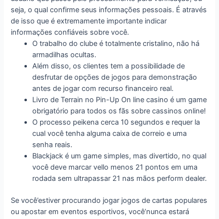
seja, o qual confirme seus informações pessoais. É através
de isso que é extremamente importante indicar
informações confiáveis ​​sobre você.
O trabalho do clube é totalmente cristalino, não há
armadilhas ocultas.
Além disso, os clientes tem a possibilidade de
desfrutar de opções de jogos para demonstração
antes de jogar com recurso financeiro real.
Livro de Terrain no Pin-Up On line casino é um game
obrigatório para todos os fãs sobre cassinos online!
O processo peikena cerca 10 segundos e requer la
cual você tenha alguma caixa de correio e uma
senha reais.
Blackjack é um game simples, mas divertido, no qual
você deve marcar vello menos 21 pontos em uma
rodada sem ultrapassar 21 nas mãos perform dealer.
Se você’estiver procurando jogar jogos de cartas populares
ou apostar em eventos esportivos, você’nunca estará