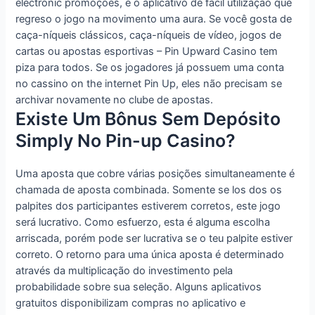
electronic promoções, e o aplicativo de fácil utilização que
regreso o jogo na movimento uma aura. Se você gosta de
caça-níqueis clássicos, caça-níqueis de vídeo, jogos de
cartas ou apostas esportivas – Pin Upward Casino tem
piza para todos. Se os jogadores já possuem uma conta
no cassino on the internet Pin Up, eles não precisam se
archivar novamente no clube de apostas.
Existe Um Bônus Sem Depósito
Simply No Pin-up Casino?
Uma aposta que cobre várias posições simultaneamente é
chamada de aposta combinada. Somente se los dos os
palpites dos participantes estiverem corretos, este jogo
será lucrativo. Como esfuerzo, esta é alguma escolha
arriscada, porém pode ser lucrativa se o teu palpite estiver
correto. O retorno para uma única aposta é determinado
através da multiplicação do investimento pela
probabilidade sobre sua seleção. Alguns aplicativos
gratuitos disponibilizam compras no aplicativo e