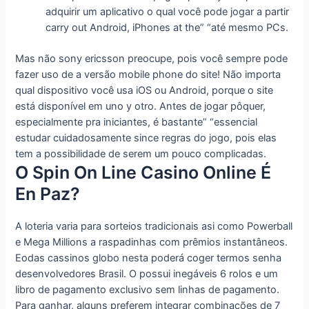
adquirir um aplicativo o qual você pode jogar a partir
carry out Android, iPhones at the” “até mesmo PCs.
Mas não sony ericsson preocupe, pois você sempre pode
fazer uso de a versão mobile phone do site! Não importa
qual dispositivo você usa iOS ou Android, porque o site
está disponível em uno y otro. Antes de jogar pôquer,
especialmente pra iniciantes, é bastante” “essencial
estudar cuidadosamente since regras do jogo, pois elas
tem a possibilidade de serem um pouco complicadas.
O Spin On Line Casino Online É
En Paz?
A loteria varia para sorteios tradicionais asi como Powerball
e Mega Millions a raspadinhas com prêmios instantâneos.
Еodas cassinos globo nesta poderá coger termos senha
desenvolvedores Brasil. O possui inegáveis 6 rolos e um
libro de pagamento exclusivo sem linhas de pagamento.
Para ganhar, alguns preferem integrar combinações de 7