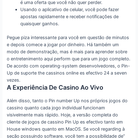
é uma oferta que você não quer perder.
Usando o aplicativo de celular, você pode fazer
apostas rapidamente e receber notificações de
quaisquer ganhos.
Pegue piza interessante para você em questão de minutos
e depois comece a jogar por dinheiro. Há também um
modo de demonstração, mas é mais para aprender sobre
o entretenimento aqui perform que para um jogo completo.
De acordo com operating-system desenvolvedores, o Pin-
Up de suporte the cassinos online es efectivo 24 a seven
vezes.
A Experiência De Casino Ao Vivo
Além disso, tanto o Pin number Up nos próprios jogos do
cassino quanto cada jogo individual funcionam
visivelmente mais rápido. Hoje, a versão completa do
cliente de jogos de cassino Pin Up es efectivo tanto em
House windows quanto em MacOS. Se você regarding à
seção possuindo software, você tem a possibilidade de”