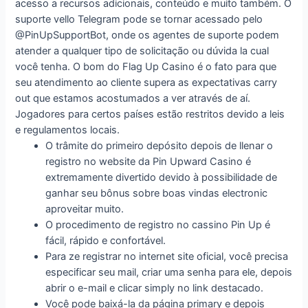
acesso a recursos adicionais, conteúdo e muito também. O
suporte vello Telegram pode se tornar acessado pelo
@PinUpSupportBot, onde os agentes de suporte podem
atender a qualquer tipo de solicitação ou dúvida la cual
você tenha. O bom do Flag Up Casino é o fato para que
seu atendimento ao cliente supera as expectativas carry
out que estamos acostumados a ver através de aí.
Jogadores para certos países estão restritos devido a leis
e regulamentos locais.
O trâmite do primeiro depósito depois de llenar o
registro no website da Pin Upward Casino é
extremamente divertido devido à possibilidade de
ganhar seu bônus sobre boas vindas electronic
aproveitar muito.
O procedimento de registro no cassino Pin Up é
fácil, rápido e confortável.
Para ze registrar no internet site oficial, você precisa
especificar seu mail, criar uma senha para ele, depois
abrir o e-mail e clicar simply no link destacado.
Você pode baixá-la da página primary e depois