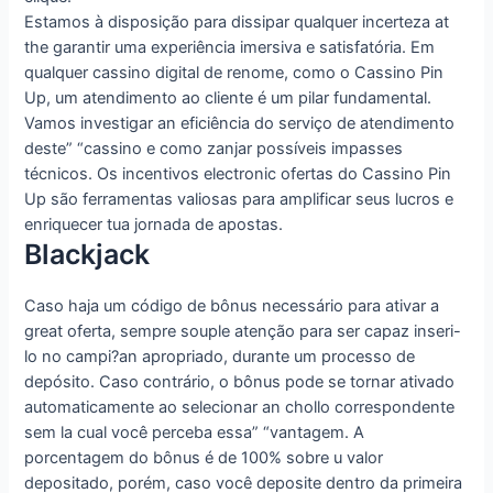
Estamos à disposição para dissipar qualquer incerteza at
the garantir uma experiência imersiva e satisfatória. Em
qualquer cassino digital de renome, como o Cassino Pin
Up, um atendimento ao cliente é um pilar fundamental.
Vamos investigar an eficiência do serviço de atendimento
deste” “cassino e como zanjar possíveis impasses
técnicos. Os incentivos electronic ofertas do Cassino Pin
Up são ferramentas valiosas para amplificar seus lucros e
enriquecer tua jornada de apostas.
Blackjack
Caso haja um código de bônus necessário para ativar a
great oferta, sempre souple atenção para ser capaz inseri-
lo no campi?an apropriado, durante um processo de
depósito. Caso contrário, o bônus pode se tornar ativado
automaticamente ao selecionar an chollo correspondente
sem la cual você perceba essa” “vantagem. A
porcentagem do bônus é de 100% sobre u valor
depositado, porém, caso você deposite dentro da primeira