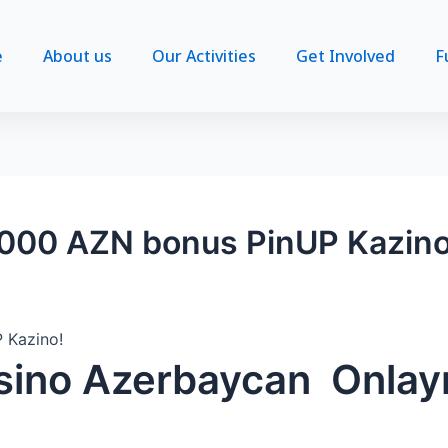
e
About us
Our Activities
Get Involved
F
1000 AZN bonus PinUP Kazin
 Kazino!
sino Azerbaycan ️ Onla