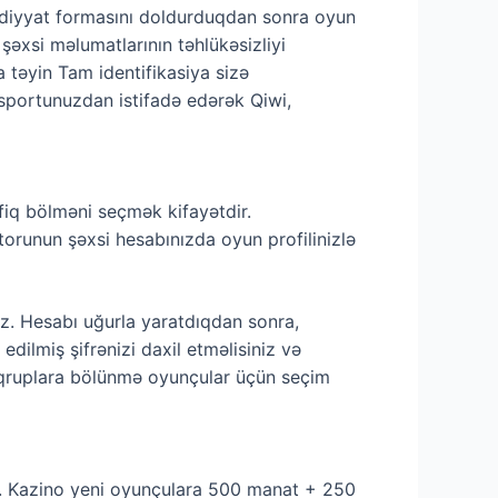
ydiyyat formasını doldurduqdan sonra oyun
şəxsi məlumatlarının təhlükəsizliyi
a təyin Tam identifikasiya sizə
sportunuzdan istifadə edərək Qiwi,
q bölməni seçmək kifayətdir.
runun şəxsi hesabınızda oyun profilinizlə
iz. Hesabı uğurla yaratdıqdan sonra,
ilmiş şifrənizi daxil etməlisiniz və
a qruplara bölünmə oyunçular üçün seçim
r. Kazino yeni oyunçulara 500 manat + 250