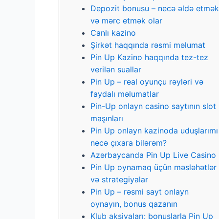
Depozit bonusu – necə əldə etmək
və mərc etmək olar
Canlı kazino
Şirkət haqqında rəsmi məlumat
Pin Up Kazino haqqında tez-tez
verilən suallar
Pin Up – real oyunçu rəyləri və
faydalı məlumatlar
Pin-Up onlayn casino saytının slot
maşınları
Pin Up onlayn kazinoda uduşlarımı
necə çıxara bilərəm?
Azərbaycanda Pin Up Live Casino
Pin Up oynamaq üçün məsləhətlər
və strategiyalar
Pin Up – rəsmi sayt onlayn
oynayın, bonus qazanın
Klub aksiyaları: bonuslarla Pin Up