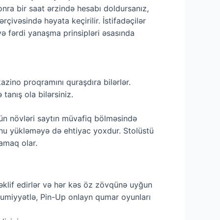
nra bir saat ərzində hesabı doldursanız,
çivəsində həyata keçirilir. İstifadəçilər
yə fərdi yanaşma prinsipləri əsasında
azino proqramını quraşdıra bilərlər.
tanış ola bilərsiniz.
tün növləri saytın müvafiq bölməsində
onu yükləməyə də ehtiyac yoxdur. Stolüstü
namaq olar.
təklif edirlər və hər kəs öz zövqünə uyğun
mumiyyətlə, Pin-Up onlayn qumar oyunları