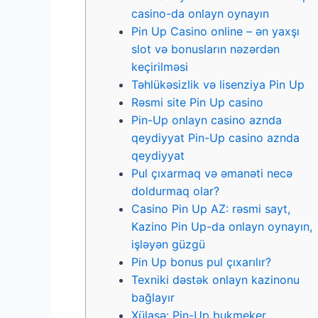
casino-da onlayn oynayın
Pin Up Casino online – ​​ən yaxşı
slot və bonusların nəzərdən
keçirilməsi
Təhlükəsizlik və lisenziya Pin Up
Rəsmi site Pin Up casino
Pin-Up onlayn casino aznda
qeydiyyat Pin-Up casino aznda
qeydiyyat
Pul çıxarmaq və əmanəti necə
doldurmaq olar?
Casino Pin Up AZ: rəsmi sayt,
Kazino Pin Up-da onlayn oynayın,
işləyən güzgü
Pin Up bonus pul çıxarılır?
Texniki dəstək onlayn kazinonu
bağlayır
Xülasə: Pin-Up bukmeker