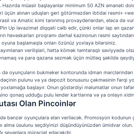
r. Hazırda müasir başlayanlar minimum 50 AZN əmanəti d
əri üçün alınan uduşları geri götürməzdən ibtidai rəsmi» «we
drasil və Amatic kimi tanınmış provayderlərdən, eləcə də vur
, Pin Up ləvazimat diqqəti cəlb edir, çünki onlar lap ən qaza
arın həvəskarları proqramı dərhal kazinonun rəsmi saytından
oyuna başlamaqla onları özünüz yoxlaya bilərsiniz.
ayımlanan verilişləri, hətta kömək təmtəraqlı səviyyədə ols
oynamaq və para qazana sezmək üçün mütləq şəkildə qeydiy
də oyunçuların bukmeker kontorunda idman mərclərindən əldə
adəçinin pulunu və ya depozit bonusunu çəkməsinin fərqi yo
ə yoxlamağa başlayır. Onun göstərdiyi məlumatlar onun təfər
sino qonaq udduğu pulu lender kartlarına və ya onlayn xidmə
utası Olan Pincoinlər
də bənzər oyunçulara elan veriləcək. Promosyon kodunun gü
rşısını alma üsulunu seçdiyinizi düşündüyünüzdən ümidvar olun
lığı sevənlərə müraciət edəcəkdir.