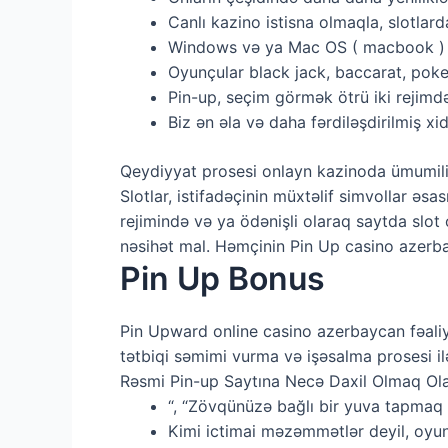
Canlı kazino istisna olmaqla, slotlar
Windows və ya Mac OS ( macbook ) ilə
Oyunçular black jack, baccarat, poker
Pin-up, seçim görmək ötrü iki rejimd
Biz ən əla və daha fərdiləşdirilmiş xi
Qeydiyyat prosesi onlayn kazinoda ümumilikd
Slotlar, istifadəçinin müxtəlif simvollar 
rejimində və ya ödənişli olaraq saytda slot 
nəsihət mal. Həmçinin Pin Up casino azerb
Pin Up Bonus
Pin Upward online casino azerbaycan fəaliyyə
tətbiqi səmimi vurma və işəsalma prosesi 
Rəsmi Pin-up Saytına Necə Daxil Olmaq Ol
“, “Zövqünüzə bağlı bir yuva tapmaq ə
Kimi ictimai məzəmmətlər deyil, oyu