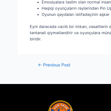
Emosiyalara təslim olan normal insanla
Həqiqi oyunçuların rəylərindən Pin U
Oyunun qaydaları istifadəçinin aşkar
Eyni dərəcədə vacib bir imkan, vəsaitlərin 
təntənəli qiymətləndirir və oyunçulara mün
biridir.
←
Previous Post