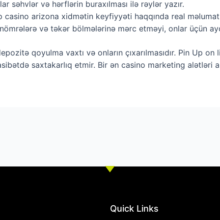
r səhvlər və hərflərin buraxılması ilə rəylər yazır.
p casino arizona xidmətin keyfiyyəti haqqında real məlumat
 nömrələrə və təkər bölmələrinə mərc etməyi, onlar üçün ayd
depozitə qoyulma vaxtı və onların çıxarılmasıdır. Pin Up on 
asibətdə saxtakarlıq etmir. Bir ən casino marketing alətlər
Quick Links