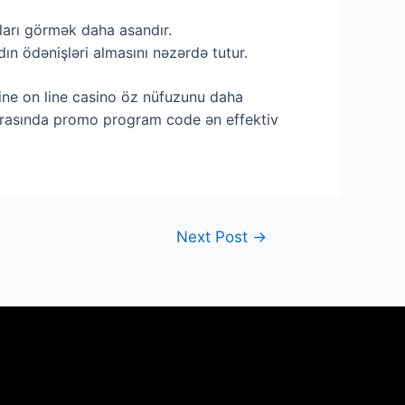
ları görmək daha asandır.
ın ödənişləri almasını nəzərdə tutur.
line on line casino öz nüfuzunu daha
i arasında promo program code ən effektiv
Next Post
→