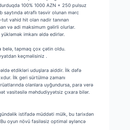
oldurduqda 100% 1000 AZN + 250 pulsuz
b saytında ətraflı təsvir olunan mərc
-tut vahid hit olan nadir tanınan
nan və adi maksimum gəlirli olurlar.
 yükləmək imkanı əldə edirlər.
a belə, tapmaq çox çətin oldu.
yatdan keçməlisiniz .
 etdikləri uduşlara aiddir. İlk dəfə
xdur. İlk geri sürtülmə zamanı
rüatlarında olanlara uyğundursa, para verə
t vasitəsilə məhdudiyyətsiz çıxara bilər.
ndəlik istifadə müddəti mülk, bu tarixdən
. Bu oyun növü fasiləsiz optimal əyləncə