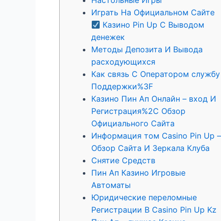
Настольные Игры
Играть На Официальном Сайте
Казино Pin Up С Выводом
денежек
Методы Депозита И Вывода
расходующихся
Как связь С Оператором службу
Поддержки%3F
Казино Пин Ап Онлайн – вход И
Регистрация%2C Обзор
Официального Сайта
Информация том Casino Pin Up –
Обзор Сайта И Зеркала Клуба
Снятие Средств
Пин Ап Казино Игровые
Автоматы
Юридические переломные
Регистрации В Casino Pin Up Kz