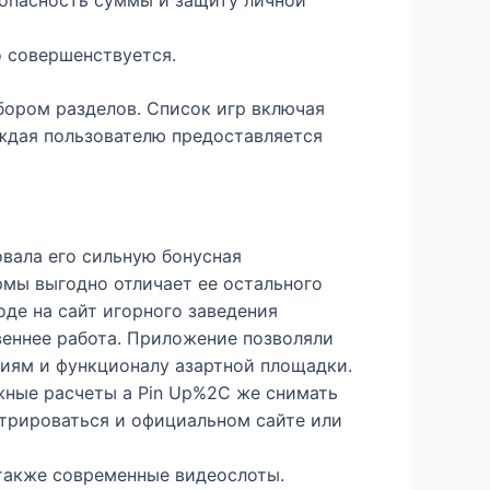
опасность суммы и защиту личной
 совершенствуется.
бором разделов. Список игр включая
ждая пользователю предоставляется
вала его сильную бонусная
мы выгодно отличает ее остального
оде на сайт игорного заведения
веннее работа. Приложение позволяли
иям и функционалу азартной площадки.
жные расчеты а Pin Up%2C же снимать
стрироваться и официальном сайте или
также современные видеослоты.