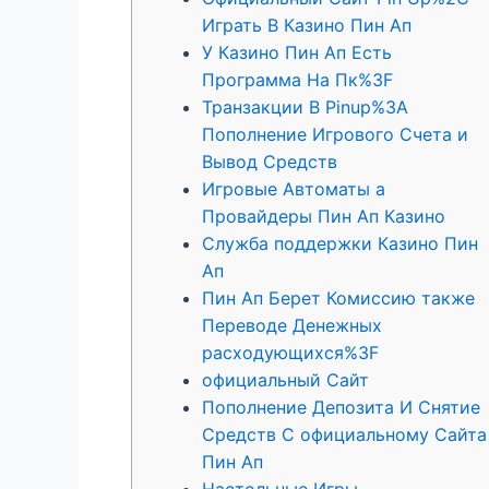
Играть В Казино Пин Ап
У Казино Пин Ап Есть
Программа На Пк%3F
Транзакции В Pinup%3A
Пополнение Игрового Счета и
Вывод Средств
Игровые Автоматы а
Провайдеры Пин Ап Казино
Служба поддержки Казино Пин
Ап
Пин Ап Берет Комиссию также
Переводе Денежных
расходующихся%3F
официальный Сайт
Пополнение Депозита И Снятие
Средств С официальному Сайта
Пин Ап