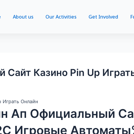
e
About us
Our Activities
Get Involved
F
 Сайт Казино Pin Up Играт
p Играть Онлайн
Пин Ап Официальный С
%2C Игровые Автомат