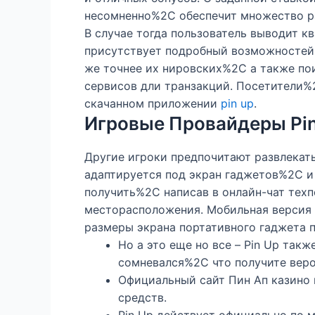
несомненно%2C обеспечит множество р
В случае тогда пользователь выводит к
присутствует подробный возможносте
же точнее их нировских%2C а также по
сервисов дли транзакций. Посетители%
скачанном приложении
pin up
.
Игровые Провайдеры Pin
Другие игроки предпочитают развлекать
адаптируется под экран гаджетов%2C и 
получить%2C написав в онлайн-чат тех
месторасположения. Мобильная версия я
размеры экрана портативного гаджета
Но а это еще но все – Pin Up та
сомневался%2C что получите веро
Официальный сайт Пин Ап казино 
средств.