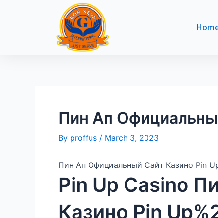
Skip
Post
to
navigation
Hom
content
Пин Ап Официальный
By
proffus
/
March 3, 2023
Пин Ап Официальный Сайт Казино Pin U
Pin Up Casino 
Казино Pin Up