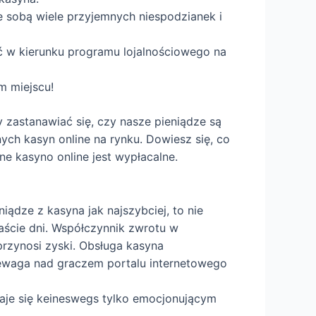
e sobą wiele przyjemnych niespodzianek i
ć w kierunku programu lojalnościowego na
m miejscu!
zastanawiać się, czy nasze pieniądze są
ych kasyn online na rynku. Dowiesz się, co
ne kasyno online jest wypłacalne.
iądze z kasyna jak najszybciej, to nie
aście dni. Współczynnik zwrotu w
rzynosi zyski. Obsługa kasyna
zewaga nad graczem portalu internetowego
taje się keineswegs tylko emocjonującym