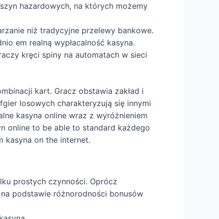
maszyn hazardowych, na których możemy
warzanie niż tradycyjne przelewy bankowe.
dnio em realną wypłacalność kasyna.
czy kręci spiny na automatach w sieci
mbinacji kart. Gracz obstawia zakład i
fgier losowych charakteryzują się innymi
calne kasyna online wraz z wyróżnieniem
n online to be able to standard każdego
 kasyna on the internet.
ilku prostych czynności. Oprócz
o na podstawie różnorodności bonusów
 kasyna.