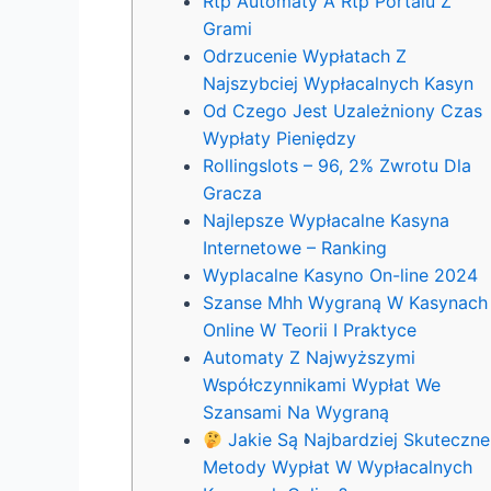
Rtp Automaty A Rtp Portalu Z
Grami
Odrzucenie Wypłatach Z
Najszybciej Wypłacalnych Kasyn
Od Czego Jest Uzależniony Czas
Wypłaty Pieniędzy
Rollingslots – 96, 2% Zwrotu Dla
Gracza
Najlepsze Wypłacalne Kasyna
Internetowe – Ranking
Wyplacalne Kasyno On-line 2024
Szanse Mhh Wygraną W Kasynach
Online W Teorii I Praktyce
Automaty Z Najwyższymi
Współczynnikami Wypłat We
Szansami Na Wygraną
Jakie Są Najbardziej Skuteczne
Metody Wypłat W Wypłacalnych