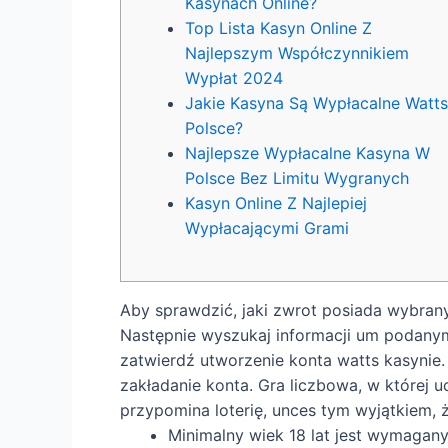
Kasynach Online?
Top Lista Kasyn Online Z
Najlepszym Współczynnikiem
Wypłat 2024
Jakie Kasyna Są Wypłacalne Watts
Polsce?
Najlepsze Wypłacalne Kasyna W
Polsce Bez Limitu Wygranych
Kasyn Online Z Najlepiej
Wypłacającymi Grami
Aby sprawdzić, jaki zwrot posiada wybrany 
Następnie wyszukaj informacji um podanym
zatwierdź utworzenie konta watts kasynie. 
zakładanie konta. Gra liczbowa, w której
przypomina loterię, unces tym wyjątkiem, ż
Minimalny wiek 18 lat jest wymagan