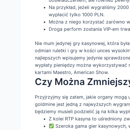
doświadczeniem, ale również pewn
Na przykład, jeżeli wygraliśmy 2000
wypłacić tylko 1000 PLN.
Można z niego korzystać zarówno w w
Droga perform zostania VIP-em trwa
Nie mum jedynej gry kasynowej, która była
odmian ruletki i gry w kości unces wysoki
najlepszych wpisujemy jedynie sprawdzone 
wypłaty pieniędzy można wykorzystywać róż
kartami Maestro, American Show.
Czy Można Zmniejsz
Przyjrzyjmy się zatem, jakie organy mogą
goldmine jest jedną z najwyższych wygran
będziemy musieli podzielić ją na kilka wyp
Z kolei RTP kasyna to uśredniony zw
Szeroka gama gier kasynowych, w t