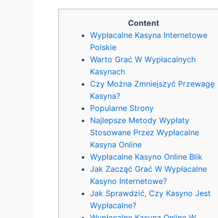
Content
Wypłacalne Kasyna Internetowe
Polskie
Warto Grać W Wypłacalnych
Kasynach
Czy Można Zmniejszyć Przewagę
Kasyna?
Popularne Strony
Najlepsze Metody Wypłaty
Stosowane Przez Wypłacalne
Kasyna Online
Wypłacalne Kasyno Online Blik
Jak Zacząć Grać W Wypłacalne
Kasyno Internetowe?
Jak Sprawdzić, Czy Kasyno Jest
Wypłacalne?
Wypłacalne Kasyna Online W