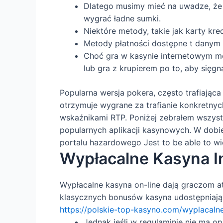
Dlatego musimy mieć na uwadze, że
wygrać ładne sumki.
Niektóre metody, takie jak karty kr
Metody płatności dostępne t danym k
Choć gra w kasynie internetowym mo
lub gra z krupierem po to, aby sięg
Popularna wersja pokera, często trafiająca
otrzymuje wygrane za trafianie konkretnyc
wskaźnikami RTP. Poniżej zebrałem wszystk
popularnych aplikacji kasynowych. W dobie
portalu hazardowego Jest to be able to wi
Wypłacalne Kasyna I
Wypłacalne kasyna on-line dają graczom at
klasycznych bonusów kasyna udostępniają
https://polskie-top-kasyno.com/wyplacaln
Jednak jeśli w regulaminie nie ma op