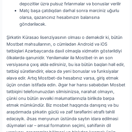
depozitlər üzrə pulsuz fırlanmalar və bonuslar verilir
Matç başa çatdıqdan dərhal sonra mərciniz uğurlu
olarsa, qazancınız hesabınızın balansına
göndəriləcək.
Şirkətin Kürasao lisenziyasının olması o deməkdir ki, bütün
Mostbet məhsullarının, o cümlədən Android və iOS
tətbiqləri Azərbaycanda daxil olmaqla xidmətin göstərildiyi
ölkələrdə qanunidir. Yeniləmələr ilə Mostbet-in ən son
versiyasına çıxış əldə edirsiniz, bu isə bütün baqları həll edir,
tətbiqi sürətləndirir, eləcə də yeni bonuslar və funksiyalar
əlavə edir. Artıq Mostbet-də hesabınız varsa, giriş etmək
üçün ondan istifadə edin. Əgər hər hansı səbəbdən Mosbet
tətbiqini telefonunuzdan silmisinizsə, narahat olmayın,
çünki onu bütün əvvəlki məlumatlarınızla birlikdə bərpa
etmək mümkündür. Biz mosbet haqqında danışırıq və bu
araşdırmada şirkətin güclü və zəif tərəflərini ətraflı təhlil
edəcəyik. Əsas menyunun üstündə saytın idarə edilməsi
düymələri var – əmsal formatının seçimi, səhifənin dil