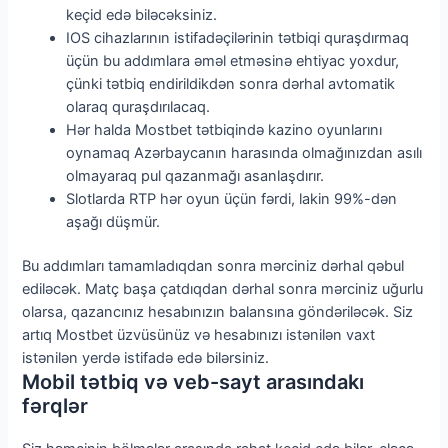
keçid edə biləcəksiniz.
IOS cihazlarının istifadəçilərinin tətbiqi quraşdırmaq
üçün bu addımlara əməl etməsinə ehtiyac yoxdur,
çünki tətbiq endirildikdən sonra dərhal avtomatik
olaraq quraşdırılacaq.
Hər halda Mostbet tətbiqində kazino oyunlarını
oynamaq Azərbaycanın harasında olmağınızdan asılı
olmayaraq pul qazanmağı asanlaşdırır.
Slotlarda RTP hər oyun üçün fərdi, lakin 99%-dən
aşağı düşmür.
Bu addımları tamamladıqdan sonra mərciniz dərhal qəbul
ediləcək. Matç başa çatdıqdan dərhal sonra mərciniz uğurlu
olarsa, qazancınız hesabınızın balansına göndəriləcək. Siz
artıq Mostbet üzvüsünüz və hesabınızı istənilən vaxt
istənilən yerdə istifadə edə bilərsiniz.
Mobil tətbiq və veb-sayt arasındakı
fərqlər