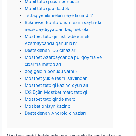
Mobil tətbiq üçün bonuslar
Mobil tətbiqdə dəstək
Tətbiq yeniləmələri nəyə lazımdır?
Bukmeker kontorunun rəsmi saytında
necə qeydiyyatdan keçmək olar
Mostbet tətbiqini istifadə etmək
Azərbaycanda qanunidir?
Dəstəklənən iOS cihazları
Mostbet Azərbaycanda pul qoyma və
çıxarma metodları
Xoş gəldin bonusu varmı?
Mostbet yukle rəsmi saytından
Mostbet tətbiqi kazino oyunları
iOS üçün Mostbet mərc tətbiqi
Mostbet tətbiqində mərc
Mosbet onlayn kazino
Dəstəklənən Android cihazları
Mostbet mobil tətbiqində veb-saytdakı ilə eyni alətlər və