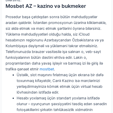
Mosbet AZ – kazino və bukmeker
Prosedur başa çatdıqdan sonra bütün məhdudiyyətlər
aradan qaldırılır. İstənilən promosyonun üzərinə klikləməklə,
siz əldə etmək və mərc etmək şərtlərini öyrənə bilərsiniz.
Yükləmə məhdudiyyətləri olduğu halda, siz iCloud
hesabınızın regionunu Azərbaycandan Özbəkistana və ya
Kolumbiyaya dəyişməli və yükləməni təkrar etməlisiniz.
Telefonunuzda brauzer vasitəsilə işə salınan o, veb-sayt
funksiyalarının bütün dəstini ehtiva edir. Lakin o,
proqramlardan daha yavaş işləyir və barmaq izi ilə giriş ilə
trafikə qənaət etmir
mostbet
.
Üstəlik, slot maşınını fırlatmaq üçün ekrana bir dəfə
toxunmaq kifayətdir, Canlı Kazino isə mərclərinizi
yerləşdirməyinizə kömək etmək üçün virtual hesab
lövhəsindən istifadə edir.
Hesabı yoxlamaq üçün standart yoxlama istifadə
olunur – oyunçunun şəxsiyyətini təsdiq edən sənədin
fotoşəkillərini şirkətin təhlükəsizlik xidmətinin