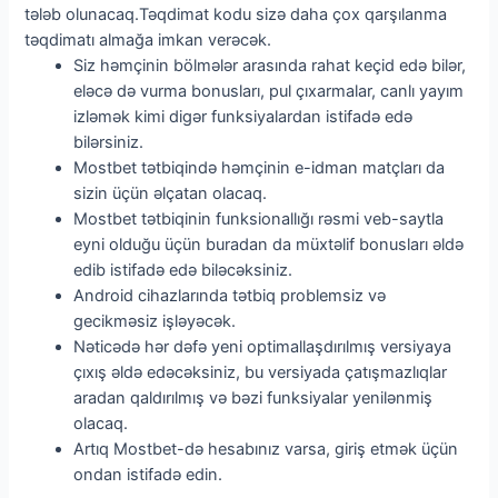
tələb olunacaq.Təqdimat kodu sizə daha çox qarşılanma
təqdimatı almağa imkan verəcək.
Siz həmçinin bölmələr arasında rahat keçid edə bilər,
eləcə də vurma bonusları, pul çıxarmalar, canlı yayım
izləmək kimi digər funksiyalardan istifadə edə
bilərsiniz.
Mostbet tətbiqində həmçinin e-idman matçları da
sizin üçün əlçatan olacaq.
Mostbet tətbiqinin funksionallığı rəsmi veb-saytla
eyni olduğu üçün buradan da müxtəlif bonusları əldə
edib istifadə edə biləcəksiniz.
Android cihazlarında tətbiq problemsiz və
gecikməsiz işləyəcək.
Nəticədə hər dəfə yeni optimallaşdırılmış versiyaya
çıxış əldə edəcəksiniz, bu versiyada çatışmazlıqlar
aradan qaldırılmış və bəzi funksiyalar yenilənmiş
olacaq.
Artıq Mostbet-də hesabınız varsa, giriş etmək üçün
ondan istifadə edin.