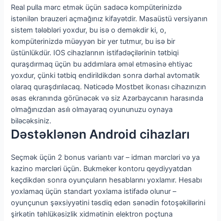
Real pulla mərc etmək üçün sadəcə kompüterinizdə
istənilən brauzeri açmağınız kifayətdir. Masaüstü versiyanın
sistem tələbləri yoxdur, bu isə o deməkdir ki, o,
kompüterinizdə müəyyən bir yer tutmur, bu isə bir
üstünlükdür. IOS cihazlarının istifadəçilərinin tətbiqi
quraşdırmaq üçün bu addımlara əməl etməsinə ehtiyac
yoxdur, çünki tətbiq endirildikdən sonra dərhal avtomatik
olaraq quraşdırılacaq. Nəticədə Mostbet ikonası cihazınızın
əsas ekranında görünəcək və siz Azərbaycanın harasında
olmağınızdan asılı olmayaraq oyununuzu oynaya
biləcəksiniz.
Dəstəklənən Android cihazları
Seçmək üçün 2 bonus variantı var – idman mərcləri və ya
kazino mərcləri üçün. Bukmeker kontoru qeydiyyatdan
keçdikdən sonra oyunçuların hesablarını yoxlamır. Hesabı
yoxlamaq üçün standart yoxlama istifadə olunur –
oyunçunun şəxsiyyətini təsdiq edən sənədin fotoşəkillərini
şirkətin təhlükəsizlik xidmətinin elektron poçtuna