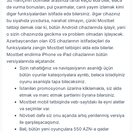
Siz həmçinin bölmələr arasında rahat keçid edə bilər, eləcə
də vurma bonusları, pul çıxarmalar, canlı yayım izləmək kimi
digər funksiyalardan istifadə edə bilərsiniz. Əgər cihazınız
bu siyahıda yoxdursa, narahat olmayın, çünki Mostbet
tətbiqi demək olar ki, bütün Android cihazlarında işləyir, yəni
o sizin cihazınızda gecikmə və problem olmadan işləyəcək.
Azərbaycandan olan iOS cihazlarının istifadəçiləri də
funksiyalarla zəngin Mostbet tətbiqini əldə edə bilərlər.
Mostbet endirmə iPhone və iPad cihazlarının bütün
versiyalarında əlçatandır.
Sizin rahatlığınız və naviqasiyanın asanlığı üçün
bütün oyunlar kateqoriyalara ayrılıb, beləcə istədiyiniz
oyunu asanlıqla tapa biləcəksiniz.
İstənilən promosyonun üzərinə klikləməklə, siz əldə
etmək və mərc etmək şərtlərini öyrənə bilərsiniz.
Mostbet mobil tətbiqində veb-saytdakı ilə eyni alətlər
və seçimlər var.
Növbəti dəfə siz onu açanda artıq yenilənmiş versiya
ilə qarşılaşacaqsınız.
Bəli, bütün yeni oyunçulara 550 AZN-ə qədər