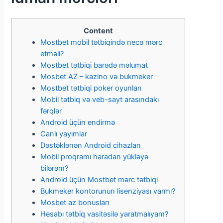
Content
Mostbet mobil tətbiqində necə mərc
etməli?
Mostbet tətbiqi barədə məlumat
Mosbet AZ – kazino və bukmeker
Mostbet tətbiqi poker oyunları
Mobil tətbiq və veb-sayt arasındakı
fərqlər
Android üçün endirmə
Canlı yayımlar
Dəstəklənən Android cihazları
Mobil proqramı haradan yükləyə
bilərəm?
Android üçün Mostbet mərc tətbiqi
Bukmeker kontorunun lisenziyası varmı?
Mosbet az bonusları
Hesabı tətbiq vasitəsilə yaratmalıyam?