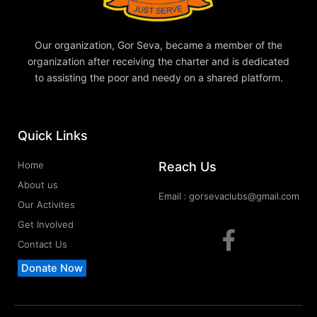
Our organization, Gor Seva, became a member of the
organization after receiving the charter and is dedicated
to assisting the poor and needy on a shared platform.
Quick Links
Reach Us
Home
About us
Email : gorsevaclubs@gmail.com
Our Activites
F
Get Involved
a
Contact Us
c
Donate Now
e
b