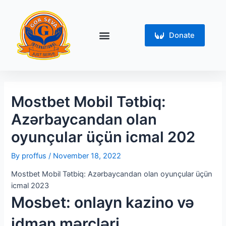
Skip
Post
to
navigation
content
Menu
Donate
Mostbet Mobil Tətbiq:
Azərbaycandan olan
oyunçular üçün icmal 202
By
proffus
/
November 18, 2022
Mostbet Mobil Tətbiq: Azərbaycandan olan oyunçular üçün
icmal 2023
Mosbet: onlayn kazino və
idman mərcləri