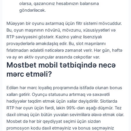
olarsa, qazancınız hesabınızın balansına
göndəriləcək.
Müəyyən bir oyunu axtarmaq üçün filtr sistemi mövcuddur.
Bu, oyun maşınının növünü, mövzunu, xüsusiyyətləri və
RTP səviyyəsini göstərir. Kazino yalnız lisenziyalı
provayderlərlə əməkdaşlıq edir. Bu, slot maşınlarını
fırlatmadan ədalətli nəticələrə zəmanət verir. Hər gün, həftə
və ay ən aktiv oyunçular arasında cekpotlar var.
Mostbet mobil tətbiqində necə
mərc etməli?
Edilən hər mərc loyallıq proqramında istifadə olunan bonus
xalları gətirir. Oyunçu statusunu artırmaq və səxavətli
hədiyyələr təqdim etmək üçün xallar dəyişdirilir. Slotlarda
RTP hər oyun üçün fərdi, lakin 99%-dən aşağı düşmür. Tez
daxil olmaq üçün bütün yuvaları sevimlilərə əlavə etmək olar.
Mosbet də hər bir qeydiyyat seçimi üçün sizdən
promosyon kodu daxil etməyiniz və bonus seçməyiniz