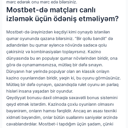
mərc edərək onu mərc edə bilərsiniz.
Mostbet-də matçları canlı
izləmək üçün ödəniş etməliyəm?
Mostbet-də ürəyinizdən keçdiyi kimi oynayıb istənilən
qumar oyununda qazana bilərsiniz. “Bir qollu bandit” də
adlandırılan bu qumar əyləncə növündə sadəcə qolu
çəkirsiniz və kombinasiyaları toplayırsınız. Kazino
dünyasında bu ən populyar qumar növlərindən biridir, ona
görə də oynamamısınızsa, mütləq bir dəfə sınayın.
Dünyanın hər yerində populyar olan ən klassik onlayn
kazino oyunlarından biridir, yəqin ki, bu oyunu görmüsünüz.
Mütləq bir dəfə oynayın, qazandıqda rulet oyunu ən parlaq
hisləri insana yaşadan bir oyundur.
Qeydiyyat bonusu daxil olmaqla səxavətli bonus sistemini
qeyd etmək istərdim. Kazinoda çoxlu oyunların olmasını
bəyənirəm, onların hamısı fərqlidir. Ancaq ən əsası texniki
xidməti bəyəndim, onlar bütün suallarımı saniyələr ərzində
cavablandırdılar. Mostbet-i tapdığım üçün şadam, çünki