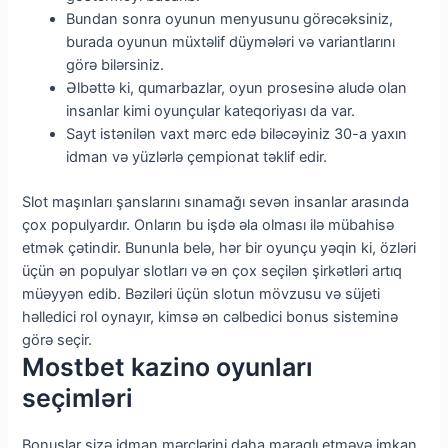
Bundan sonra oyunun menyusunu görəcəksiniz,
burada oyunun müxtəlif düymələri və variantlarını
görə bilərsiniz.
Əlbəttə ki, qumarbazlar, oyun prosesinə aludə olan
insanlar kimi oyunçular kateqoriyası da var.
Sayt istənilən vaxt mərc edə biləcəyiniz 30-a yaxın
idman və yüzlərlə çempionat təklif edir.
Slot maşınları şanslarını sınamağı sevən insanlar arasında
çox populyardır. Onların bu işdə əla olması ilə mübahisə
etmək çətindir. Bununla belə, hər bir oyunçu yəqin ki, özləri
üçün ən populyar slotları və ən çox seçilən şirkətləri artıq
müəyyən edib. Bəziləri üçün slotun mövzusu və süjeti
həlledici rol oynayır, kimsə ən cəlbedici bonus sisteminə
görə seçir.
Mostbet kazino oyunları
seçimləri
Bonuslar sizə idman mərclərini daha maraqlı etməyə imkan