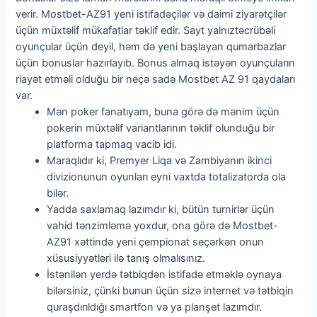
verir. Mostbet-AZ91 yeni istifadəçilər və daimi ziyarətçilər
üçün müxtəlif mükafatlar təklif edir. Sayt yalnıztəcrübəli
oyunçular üçün deyil, həm də yeni başlayan qumarbazlar
üçün bonuslar hazırlayıb. Bonus almaq istəyən oyunçuların
riayət etməli olduğu bir neçə sadə Mostbet AZ 91 qaydaları
var.
Mən poker fanatıyam, buna görə də mənim üçün
pokerin müxtəlif variantlarının təklif olunduğu bir
platforma tapmaq vacib idi.
Maraqlıdır ki, Premyer Liqa və Zambiyanın ikinci
divizionunun oyunları eyni vaxtda totalizatorda ola
bilər.
Yadda saxlamaq lazımdır ki, bütün turnirlər üçün
vahid tənzimləmə yoxdur, ona görə də Mostbet-
AZ91 xəttində yeni çempionat seçərkən onun
xüsusiyyətləri ilə tanış olmalısınız.
İstənilən yerdə tətbiqdən istifadə etməklə oynaya
bilərsiniz, çünki bunun üçün sizə internet və tətbiqin
quraşdırıldığı smartfon və ya planşet lazımdır.