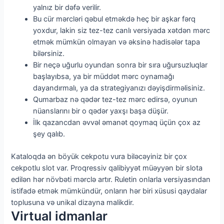
yalnız bir dəfə verilir.
Bu cür mərcləri qəbul etməkdə heç bir aşkar fərq
yoxdur, lakin siz tez-tez canlı versiyada xətdən mərc
etmək mümkün olmayan və əksinə hadisələr tapa
bilərsiniz.
Bir neçə uğurlu oyundan sonra bir sıra uğursuzluqlar
başlayıbsa, ya bir müddət mərc oynamağı
dayandırmalı, ya da strategiyanızı dəyişdirməlisiniz.
Qumarbaz nə qədər tez-tez mərc edirsə, oyunun
nüanslarını bir o qədər yaxşı başa düşür.
İlk qazancdan əvvəl əmanət qoymaq üçün çox az
şey qalıb.
Kataloqda ən böyük cekpotu vura biləcəyiniz bir çox
cekpotlu slot var. Proqressiv qalibiyyət müəyyən bir slota
edilən hər növbəti mərclə artır. Ruletin onlarla versiyasından
istifadə etmək mümkündür, onların hər biri xüsusi qaydalar
toplusuna və unikal dizayna malikdir.
Virtual idmanlar