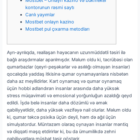
Mostbet – Onlayn kazino və bukmeker
kontorunun rəsmi saytı
Canlı yayımlar
Mostbet onlayn kazino
Mostbet pul çıxarma metodları
Ayrı-ayrılıqda, reallaşan həyəcanın uzunmüddətli təsiri ilə
bağlı araşdırmalar aparılmışdır. Məlum oldu ki, təcrübəsi olan
qumarbazlar (qeyri-peşəkarlar və asılılığı olmayan insanlar)
qocalıqda yaddaş itkisinə qumar oynamayanlara nisbətən
daha az meyllidirlər. Kart oynamaq və qumar oynamaq
üçün hobbi adlandıran insanlar arasında daha yüksək
stress müqaviməti və emosional yorğunluğun azaldığı qeyd
edildi. İşdə belə insanlar daha dözümlü və əmək
qabiliyyətlidir, daha yüksək vəzifəyə nail olurlar. Məlum oldu
ki, qumar təkcə psixika üçün deyil, həm də ağıl üçün
simulyatordur. Müntəzəm olaraq oynayan insanlar məntiq
və diqqəti məşq etdirirlər ki, bu da ümumilikdə zehni
qabiliyyətlərə müsbət təsir göstərir.