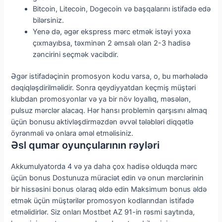
Bitcoin, Litecoin, Dogecoin və başqalarını istifadə edə
bilərsiniz.
Yenə də, əgər ekspress mərc etmək istəyi yoxa
çıxmayıbsa, təxminən 2 əmsalı olan 2-3 hadisə
zəncirini seçmək vacibdir.
Əgər istifadəçinin promosyon kodu varsa, o, bu mərhələdə
dəqiqləşdirilməlidir. Sonra qeydiyyatdan keçmiş müştəri
klubdan promosyonlar və ya bir növ loyallıq, məsələn,
pulsuz mərclər alacaq. Hər hansı problemin qarşısını almaq
üçün bonusu aktivləşdirməzdən əvvəl tələbləri diqqətlə
öyrənməli və onlara əməl etməlisiniz.
Əsl qumar oyunçularının rəyləri
Akkumulyatorda 4 və ya daha çox hadisə olduqda mərc
üçün bonus Dostunuza müraciət edin və onun mərclərinin
bir hissəsini bonus olaraq əldə edin Maksimum bonus əldə
etmək üçün müştərilər promosyon kodlarından istifadə
etməlidirlər. Siz onları Mostbet AZ 91-in rəsmi saytında,