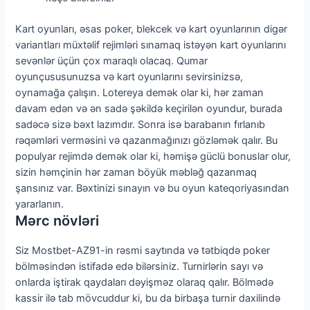
Kart oyunları, əsas poker, blekcek və kart oyunlarının digər
variantları müxtəlif rejimləri sınamaq istəyən kart oyunlarını
sevənlər üçün çox maraqlı olacaq. Qumar
oyunçususunuzsa və kart oyunlarını sevirsinizsə,
oynamağa çalışın. Lotereya demək olar ki, hər zaman
davam edən və ən sadə şəkildə keçirilən oyundur, burada
sadəcə sizə bəxt lazımdır. Sonra isə barabanın fırlanıb
rəqəmləri verməsini və qazanmağınızı gözləmək qalır. Bu
populyar rejimdə demək olar ki, həmişə güclü bonuslar olur,
sizin həmçinin hər zaman böyük məbləğ qazanmaq
şansınız var. Bəxtinizi sınayın və bu oyun kateqoriyasından
yararlanın.
Mərc növləri
Siz Mostbet-AZ91-in rəsmi saytında və tətbiqdə poker
bölməsindən istifadə edə bilərsiniz. Turnirlərin sayı və
onlarda iştirak qaydaları dəyişməz olaraq qalır. Bölmədə
kassir ilə tab mövcuddur ki, bu da birbaşa turnir daxilində