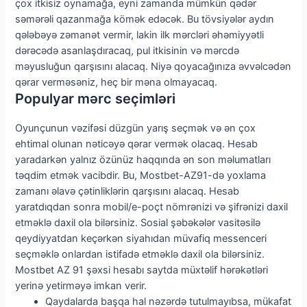
çox itkisiz oynamağa, eyni zamanda mümkün qədər
səmərəli qazanmağa kömək edəcək. Bu tövsiyələr aydın
qələbəyə zəmanət vermir, lakin ilk mərcləri əhəmiyyətli
dərəcədə asanlaşdıracaq, pul itkisinin və mərcdə
məyusluğun qarşısını alacaq. Niyə qoyacağınıza əvvəlcədən
qərar verməsəniz, heç bir məna olmayacaq.
Populyar mərc seçimləri
Oyunçunun vəzifəsi düzgün yarış seçmək və ən çox
ehtimal olunan nəticəyə qərar vermək olacaq. Hesab
yaradarkən yalnız özünüz haqqında ən son məlumatları
təqdim etmək vacibdir. Bu, Mostbet-AZ91-də yoxlama
zamanı əlavə çətinliklərin qarşısını alacaq. Hesab
yaratdıqdan sonra mobil/e-poçt nömrənizi və şifrənizi daxil
etməklə daxil ola bilərsiniz. Sosial şəbəkələr vasitəsilə
qeydiyyatdan keçərkən siyahıdan müvafiq messenceri
seçməklə onlardan istifadə etməklə daxil ola bilərsiniz.
Mostbet AZ 91 şəxsi hesabı saytda müxtəlif hərəkətləri
yerinə yetirməyə imkan verir.
Qaydalarda başqa hal nəzərdə tutulmayıbsa, mükafat