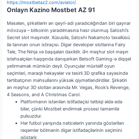
https://mostbetaz2.com/aviator/
.
Onlayn Kazino Mostbet AZ 91
Məsələn, şirkətlərin ən qeyri-adi yaradıcılığından biri qaynar
mövzuya – bitkoinin yaradılmasına həsr olunmuş Satoshi’s
Secret slot maşınıdır. Xüsusilə, Satoshi Nakamoto təxəllüsü
ilə tanınan onun ixtiraçısı. Digər developer slotlarına Fairy
Tale, The Ninja və başqaları daxildir. Ən məşhur slot maşın
istehsalçıları haqqında danışarkən Betsoft Gaming-ə diqqət
yetirməmək mümkün deyil. Oyunçular müxtəlif oyun
seçimləri, maraqlı hekayələr və təsirli 3D qrafika sayəsində
tərtibatçının məhsullarını yüksək qiymətləndirdilər. Şirkətin
ən məşhur 3D slotları arasında Mr. Vegas, Rook’s Revenge,
4 Seasons, and A Christmas Carol.
Platformanın istənilən istifadəçisi tətbiqi əldə edə
bilər, çünki Mostbet endirmək prosesi tamamilə
pulsuzdur.
Hər futbol yarışında nəticələrin yanında göstərilən
rəqəmlər bölmənin digər istifadəçilərinin seçimini
göstərir.