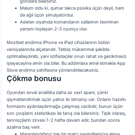
göndərə bilərsiniz.
Məlum oldu ki, qumar təkcə psixika üçün deyil, həm
də ağıl üçün simulyatordur.
Adətən siyahıda komandanın xallarının təxminən
yarısını toplayan 2-3 oyunçu olur.
Mostbet endirmə iPhone və iPad cihazlarının bütün
versiyalarında əlçatandır. Tətbiq mükəmməl şəkildə
optimallaşdırılıb, yəni istifadəçilər onun rahat və gecikməsiz
işləyəcəyinə əmin ola bilər. Bu addımlara əməl etməklə App
Store endirmə səhifəsinə yönləndiriləcəksiniz.
Çökmə bonusu
Oyundan əvvəl analitika daha az vaxt aparır, çünki
qiymətləndirmək üçün yalnız iki idmançı var. Onların hazırkı
formasını aydınlaşdırmağa çalışmaq vacibdir, bunun üçün
son çıxışların statistikası ilə tanış ola bilərsiniz. Tipik olaraq,
tennisçilərin zirvəsi 1-2 həftə davam edir, bundan sonra
azalma baş verir.
Maraqlandığınız hər bir matçı sevimlilərinizə əlavə