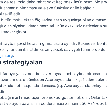
rə də resursda daha rahat vaxt keçirmək üçün rəsmi Mostbet 
loklanmanın olmaması və əlavə funksiyalar ilə bağlıdır.
 təklif edir.
 bütün mobil ekran ölçülərinə asan uyğunlaşa bilən olmasıdı
olan siyahını idman mərcləri üçün eksklüziv nəticələrlə sul
ukmeker şirkəti.
ni saytda şəxsi hesabın girmə üsulu eynidır. Bukmeker kont
özəlliyi ondan ibarətdir ki, ən yüksək səviyyəli turnirlərdə dü
ijan.org
.
strategiyaları
tifadəyə yalnızmostbet-azerbaycan net saytına birbaşa hipe
 bazarlarında, o cümlədən Azərbaycanda inkişaf edən bukm
ə dəstək xidməti haqqında danışacağıq. Azərbaycanda onlayn i
dir.
məbləğini artırmaq üçün promokod göstərmək olar. Onlar təkc
diyyat və oyun balansının doldurulması zamanı 550 AZN-dək 