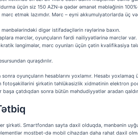
oldurma üçün siz 150 AZN-ə qədər əmanət məbləğinin 100%-n
ə mərc etmək lazımdır. Mərc – eyni akkumulyatorlarda üç və 
 mənbələrindəki digər istifadəçilərin rəylərinə baxın.
aplara mərclər, oyunçuların fərdi nailiyyətlərinə mərclər var.
okratik ləngimələr, mərc oyunları üçün çətin kvalifikasiya tə
esursundan quraşdırılır.
onra oyunçuların hesablarını yoxlamır. Hesabı yoxlamaq ü
 fotoşəkillərini şirkətin təhlükəsizlik xidmətinin elektro
r başa çatdıqdan sonra bütün məhdudiyyətlər aradan qaldır
Tətbiq
r şirkəti. Smartfondan sayta daxil olduqda, mənbənin uyğun
elementlər mostbet-də mobil cihazdan daha rahat daxil olma