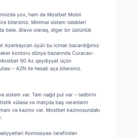
rinizdə yox, həm də Mostbet Mobil
ə bilərsiniz. Minimal sistem tələbləri
a belə. Əlavə olaraq, digər bir üstünlük
tbet Azərbaycan üçün bu icmalı bacardığımız
kmeker kontoru dünya bazarında Curacao-
. Mostbet 90 Az qeydiyyat üçün
ası – AZN ilə hesab aça bilərsiniz.
ə sistem var. Tam nağd pul var – tədbirin
tistik xülasə və matçda baş verənlərin
dmanı və kazino var. Mostbet kazinosundakı
.
aliyyətləri Komissiyası tərəfindən