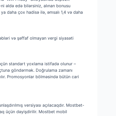
i əldə edə bilərsiniz, alınan bonusu
ya daha çox hadisə ilə, əmsalı 1,4 və daha
ləbləri və şəffaf olmayan vergi siyasəti
çün standart yoxlama istifadə olunur –
n poçtuna göndərmək. Doğrulama zamanı
ılır. Promosyonlar bölməsində bütün cari
laşdırılmış versiyası açılacaqdır. Mostbet-
q üçün dəyişdirilir. Mostbet mobil