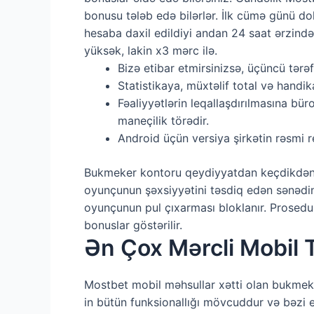
bonusu tələb edə bilərlər. İlk cümə günü d
hesaba daxil edildiyi andan 24 saat ərzind
yüksək, lakin x3 mərc ilə.
Bizə etibar etmirsinizsə, üçüncü tərəf
Statistikaya, müxtəlif total və handik
Fəaliyyətlərin leqallaşdırılmasına bür
maneçilik törədir.
Android üçün versiya şirkətin rəsmi r
Bukmeker kontoru qeydiyyatdan keçdikdən s
oyunçunun şəxsiyyətini təsdiq edən sənədin
oyunçunun pul çıxarması bloklanır. Prosedu
bonuslar göstərilir.
Ən Çox Mərcli Mobil 
Mostbet mobil məhsullar xətti olan bukmeke
in bütün funksionallığı mövcuddur və bəzi 