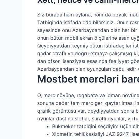
Siz burada həm əylənə, həm də böyük məblə
Tətbiqində istifadə edə bilərsiniz. Onun rəs
sayəsində onu Azərbaycandan olan hər bir is
onun bütün mobil ekran ölçülərinə asan uyğ
Qeydiyyatdan keçmiş bütün istifadəçilər ist
qədər ətraflı və doğru etməyə çalışmışıq 
dan ofşor lisenziyası əsasında fəaliyyət g
Azərbaycandan olan oyunçuları qəbul edir v
Mostbet mərcləri ba
O, mərc növünə, rəqabətə və idman növünə g
sonuna qədər tam mərc geri qaytarılması im
qrafik görüntüsü var, qeydiyyatdan sonra 
oyunlar dəstinə slotlar, sürətli oyunlar, virt
Bukmeker tətbiqini seçdiyim üçün ciha
Xidmətin təhlükəsizliyi JAZ 9247 lise