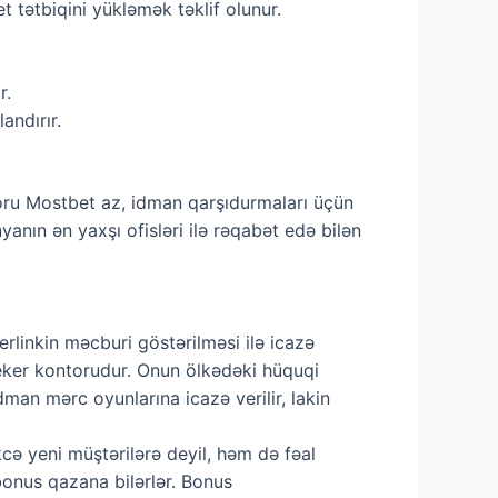
tətbiqini yükləmək təklif olunur.
r.
andırır.
oru Mostbet az, idman qarşıdurmaları üçün
nyanın ən yaxşı ofisləri ilə rəqabət edə bilən
rlinkin məcburi göstərilməsi ilə icazə
eker kontorudur. Onun ölkədəki hüquqi
dman mərc oyunlarına icazə verilir, lakin
ə yeni müştərilərə deyil, həm də fəal
bonus qazana bilərlər. Bonus