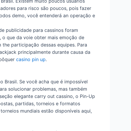
Brasil. Existem muito poucos usuários
ogadores para risco são poucos, pois fazer
modos demo, você entenderá an operação e
 de publicidade para cassinos foram
, o que da voie obter mais emoção de
 the participação dessas equipes. Para
lackjack principalmente durante causa da
o pôquer
casino pin up
.
o Brasil. Se você acha que é impossível
 para solucionar problemas, mas também
 seção elegante carry out cassino, o Pin-Up
stas, partidas, torneios e formatos
torneios mundiais estão disponíveis aqui,