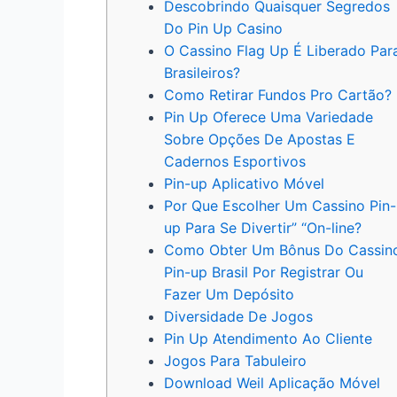
Descobrindo Quaisquer Segredos
Do Pin Up Casino
O Cassino Flag Up É Liberado Par
Brasileiros?
Como Retirar Fundos Pro Cartão?
Pin Up Oferece Uma Variedade
Sobre Opções De Apostas E
Cadernos Esportivos
Pin-up Aplicativo Móvel
Por Que Escolher Um Cassino Pin-
up Para Se Divertir” “On-line?
Como Obter Um Bônus Do Cassin
Pin-up Brasil Por Registrar Ou
Fazer Um Depósito
Diversidade De Jogos
Pin Up Atendimento Ao Cliente
Jogos Para Tabuleiro
Download Weil Aplicação Móvel