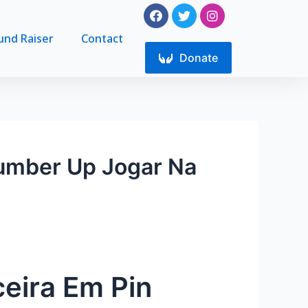
F
T
I
a
w
n
c
i
s
und Raiser
Contact
e
t
t
b
Donate
t
a
o
e
g
o
r
r
k
a
m
umber Up Jogar Na
eira Em Pin