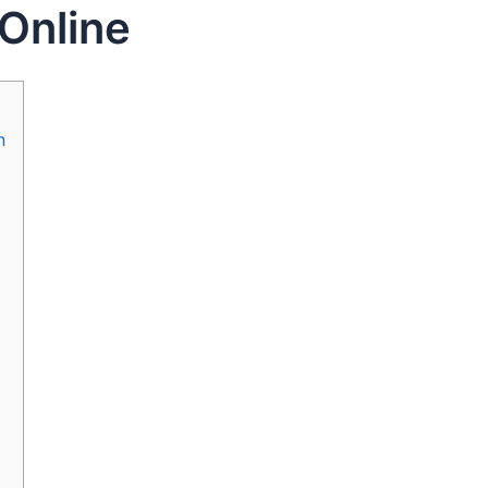
Online
n