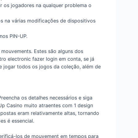
iar os jogadores na qualquer problema o
 na várias modificações de dispositivos
nos PIN-UP.
s mouvements. Estes são alguns dos
ro electronic fazer login em conta, se já
de jogar todos os jogos da coleção, além de
 Preencha os detalhes necessários e siga
-Up Casino muito atraentes com 1 design
apostas eram relativamente altas, tornando
es é essencial.
rificá-los de mouvement em tempos para