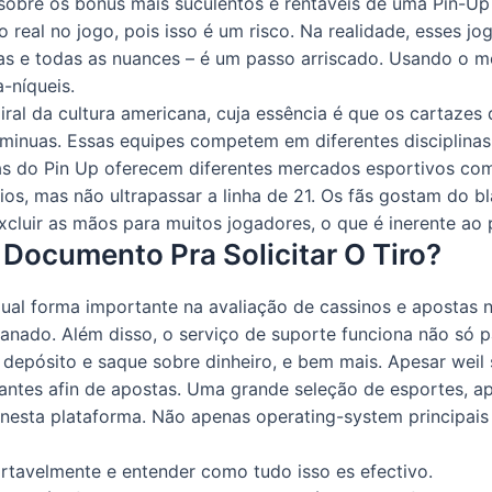
obre os bônus mais suculentos e rentáveis de uma Pin-Up 
 real no jogo, pois isso é um risco. Na realidade, esses j
as e todas as nuances – é um passo arriscado. Usando o 
-níqueis.
ral da cultura americana, cuja essência é que os cartazes
minuas. Essas equipes competem em diferentes disciplinas
as do Pin Up oferecem diferentes mercados esportivos com
ios, mas não ultrapassar a linha de 21. Os fãs gostam do b
excluir as mãos para muitos jogadores, o que é inerente a
Documento Pra Solicitar O Tiro?
ual forma importante na avaliação de cassinos e apostas n
ganado. Além disso, o serviço de suporte funciona não só
, depósito e saque sobre dinheiro, e bem mais. Apesar weil
ntes afin de apostas. Uma grande seleção de esportes, apo
nesta plataforma. Não apenas operating-system principais 
rtavelmente e entender como tudo isso es efectivo.