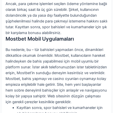
Ancak, para çekme işlemleri seçilen ödeme yöntemine bağlı
olarak birkaç saat ila üç gün sürebilir. Şirket, kullanıcının
dolandırıcılık ya da yasa dışı faaliyette bulunduğundan
şüphelenilmesi halinde para çekmeyi istememe hakkını saklı
tutar. Kayıttan sonra, spor bahisleri ve kumarhaneler için şık
bir karşılama bonusu alabilirsiniz.
Mostbet Mobil Uygulamaları
Bu nedenle, bu – tür bahisleri yapmadan önce, dinamikleri
dikkatlice okumak önemlidir. Mostbet, kullanıcıların hareket
halindeyken de bahis yapabilmesi için mobil uyumlu bir
platform sunar. İster akıllı telefonunuzdan ister tabletinizden
erişin, Mostbet’in sunduğu deneyim kesintisiz ve verimlidir.
Mostbet, bahis yapmayı ve casino oyunları oynamayı kolay
empieza erişilebilir hale getirir. Site, hem yeni başlayanlar
hem sobre deneyimli bahisçiler için anlaşılır ve navigasyonu
kolay bir yapıya sahiptir. Web sitesinin düzgün çalışması
için gerekli çerezler kesinlikle gereklidir.
Kayıttan sonra, spor bahisleri ve kumarhaneler için