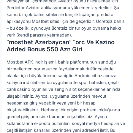
varsayımları içermektedir. Aviator oyunu hilesi almak icin
Predictor Aviator aplikasyonunu yüklemeniz yeterlidir. Şu
kamu bir çok bahis siteleri ile karşılıklı çalışan predictor
aplikasyonu Mostbet sitesi için de geçerlidir. Ücretsiz bahis
– bu özellik, oyuncuya ücretsiz bir tur oyun oynama hakkı
verir (kendi parasını yatırmadan).
“mostbet Azərbaycan” “orc Və Kazino
Added Bonus 550 Azn Giri
Mostbet APK indir işlemi, bahis platformunun sunduğu
hizmetlerden sorunsuzca faydalanmak dü?üncesinde
olanlar için büyük öneme sahiptir. Android cihazlarınıza
kolayca indirilebilen bu uygulama ile spor bahisleri, çeşitli
canlı casino oyunları ve zengin slot seçeneklerine anında
ulaşabilirsiniz. Ayrıca, uygulama üzerinden mevcut
hesabınıza giriş yapabilir veya yeni bir hesap
oluşturabilirsiniz. Herhangi bir erişim problemi olduğunda
güncel giriş adresine buradan erişebilirsiniz. Ayrıca
kullanıcılarına e-posta bültenleri, sosyal medya hesapları ve
çeşitli iletişim kanalları üzerinden yeni adresleri iletir. Bu