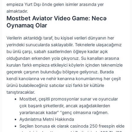
empieza Yurt Dışı önde gelen isimler arasında yer
almaktadır.
Mostbet Aviator Video Game: Necə
Oynamaq Olar
Verilerin aktarıldığı taraf, bu kişisel verileri dünyanın her
yerindeki sunucularda saklayabilir. Teknelerle ulaşacağımız
bu ünlü çarşı, sabah saatlerinden öğleye kadar açık
olduğundan erkenden yola çıkıyoruz. Su kanalları arasına
kurulan farklı empieza etkileyici köylerin içinden teknemizle
geçerek çarşının bulunduğu bölgeye geliyoruz. Burada
kendi kanolarına ve nehir kenarına konumlanmış her çeşit
ürünü bulabileceğiniz satıcılar sizi farklı bir kültürle
tanıştıracaklar.
Mostbet, çeşitli promosyonlar sunar ve oyuncular
çok başarılı şirketlerdir, ancak aşağıdakilerden
yararlanacak kadar” “genç olmasına rağmen.
Aydınlatma Metni Hakkında
Seçilen bonusa ek olarak casinoda 250 freespin elde