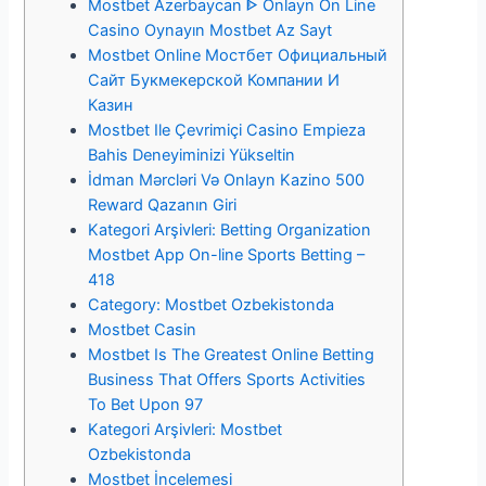
Mostbet Azerbaycan ᐈ Onlayn On Line
Casino Oynayın Mostbet Az Sayt
Mostbet Online Мостбет Официальный
Сайт Букмекерской Компании И
Казин
Mostbet Ile Çevrimiçi Casino Empieza
Bahis Deneyiminizi Yükseltin
İdman Mərcləri Və Onlayn Kazino 500
Reward Qazanın Giri
Kategori Arşivleri: Betting Organization
Mostbet App On-line Sports Betting –
418
Category: Mostbet Ozbekistonda
Mostbet Casin
Mostbet Is The Greatest Online Betting
Business That Offers Sports Activities
To Bet Upon 97
Kategori Arşivleri: Mostbet
Ozbekistonda
Mostbet İncelemesi