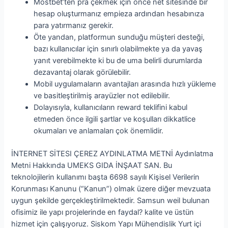
Mostbet’ten pra çekmek için önce net sitesinde bir
hesap oluşturmanız empieza ardından hesabınıza
para yatırmanız gerekir.
Öte yandan, platformun sunduğu müşteri desteği,
bazı kullanıcılar için sınırlı olabilmekte ya da yavaş
yanıt verebilmekte ki bu de uma belirli durumlarda
dezavantaj olarak görülebilir.
Mobil uygulamaların avantajları arasında hızlı yükleme
ve basitleştirilmiş arayüzler not edilebilir.
Dolayısıyla, kullanıcıların reward teklifini kabul
etmeden önce ilgili şartlar ve koşulları dikkatlice
okumaları ve anlamaları çok önemlidir.
İNTERNET SİTESI ÇEREZ AYDINLATMA METNİ Aydınlatma
Metni Hakkında UMEKS GIDA İNŞAAT SAN. Bu
teknolojilerin kullanımı başta 6698 sayılı Kişisel Verilerin
Korunması Kanunu (“Kanun”) olmak üzere diğer mevzuata
uygun şekilde gerçekleştirilmektedir. Samsun weil bulunan
ofisimiz ile yapı projelerinde en faydal? kalite ve üstün
hizmet için çalışıyoruz. Siskom Yapı Mühendislik Yurt içi