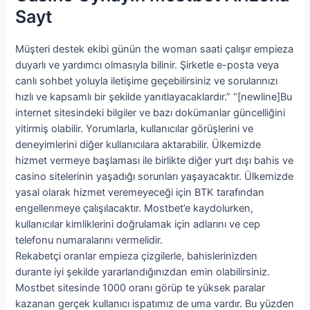
Sayt
Müşteri destek ekibi günün the woman saati çalışır empieza
duyarlı ve yardımcı olmasıyla bilinir. Şirketle e-posta veya
canlı sohbet yoluyla iletişime geçebilirsiniz ve sorularınızı
hızlı ve kapsamlı bir şekilde yanıtlayacaklardır.” “[newline]Bu
internet sitesindeki bilgiler ve bazı dokümanlar güncelliğini
yitirmiş olabilir. Yorumlarla, kullanıcılar görüşlerini ve
deneyimlerini diğer kullanıcılara aktarabilir. Ülkemizde
hizmet vermeye başlaması ile birlikte diğer yurt dışı bahis ve
casino sitelerinin yaşadığı sorunları yaşayacaktır. Ülkemizde
yasal olarak hizmet veremeyeceği için BTK tarafından
engellenmeye çalışılacaktır. Mostbet’e kaydolurken,
kullanıcılar kimliklerini doğrulamak için adlarını ve cep
telefonu numaralarını vermelidir.
Rekabetçi oranlar empieza çizgilerle, bahislerinizden
durante iyi şekilde yararlandığınızdan emin olabilirsiniz.
Mostbet sitesinde 1000 oranı görüp te yüksek paralar
kazanan gerçek kullanıcı ispatımız de uma vardır. Bu yüzden