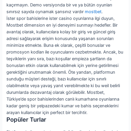
kaçırmayın. Demo versiyonda bir ve ya bütün oyunları
sınırsız sayıda oynamak şansınız vardır
mostbet
.
İster spor bahislerine ister casino oyunlarına ilgi duyun,
Mostbet dimension en iyi deneyimi sunmayı hedefler. Bir
avantaj olarak, kullanıcılara kolay bir giriş ve güncel giriş
adresi sağlayarak erişim konusunda yaşanan sorunları
minimize etmekte. Buna ek olarak, çeşitli bonuslar ve
promosyon kodları ile oyuncularını cezbetmekte. Ancak, bu
teşviklerin yanı sıra, bazı koşullar empieza şartların da
bonusları etkin olarak kullanabilmek için yerine getirilmesi
gerektiğini unutmamak önemli. Öte yandan, platformun
sunduğu müşteri desteği, bazı kullanıcılar için sınırlı
olabilmekte veya yavaş yanıt verebilmekte ki bu weil belirli
durumlarda dezavantaj olarak görülebilir. Mostbet,
Türkiye’de spor bahislerinden canlı kumarhane oyunlarına
kadar geniş bir yelpazedeki kumar ve bahis seçeneklerini
arayan kullanıcılar için perfect bir tercihtir.
Popüler Turlar