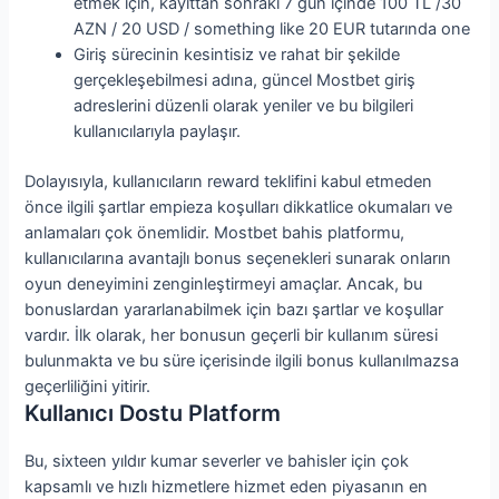
etmek için, kayıttan sonraki 7 gün içinde 100 TL /30
AZN / 20 USD / something like 20 EUR tutarında one
Giriş sürecinin kesintisiz ve rahat bir şekilde
gerçekleşebilmesi adına, güncel Mostbet giriş
adreslerini düzenli olarak yeniler ve bu bilgileri
kullanıcılarıyla paylaşır.
Dolayısıyla, kullanıcıların reward teklifini kabul etmeden
önce ilgili şartlar empieza koşulları dikkatlice okumaları ve
anlamaları çok önemlidir. Mostbet bahis platformu,
kullanıcılarına avantajlı bonus seçenekleri sunarak onların
oyun deneyimini zenginleştirmeyi amaçlar. Ancak, bu
bonuslardan yararlanabilmek için bazı şartlar ve koşullar
vardır. İlk olarak, her bonusun geçerli bir kullanım süresi
bulunmakta ve bu süre içerisinde ilgili bonus kullanılmazsa
geçerliliğini yitirir.
Kullanıcı Dostu Platform
Bu, sixteen yıldır kumar severler ve bahisler için çok
kapsamlı ve hızlı hizmetlere hizmet eden piyasanın en