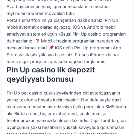
Azərbaycanın ən yaxşı qumar resurslarının müstəqil
reytinqlərində lider mövqeləri tutur
Portala smartfon və ya planşetdən daxil olsanız, Pin Up
mobil avtomatik olaraq açılacaq. IOS və Android mobil
əməliyyat sistemləri üçün xüsusi Pin-Up casino proqramları
da hazırlanıb.
Mobil cihazlara proqramları haradan və
necə yükləmək olar?
iOS üçün Pin-Up proqramını App
Store vasitəsilə yükləyə bilərsiniz. Proses iPhone-da hər
hansı digər proqramı quraşdırmaqdan fərqlənmir.
Pin Up casino ilk depozit
qeydiyyatı bonusu
Pin Up bet casino xüsusiyyətlərindən biri avtorizasiyanın
yalnız telefonla həyata keçirilməsidir. Hər dəfə sayta daxil
olan zaman müştəri avtorizasiya üçün parol olan SMS kodu
alır. Bir tərəfdən, bu, çox rahat deyil, çünki həmişə
telefonunuzun yanınızda olması lazımdır. Digər tərəfdən, bu,
oyunçunun şəxsi hesabının yüksək səviyyədə qorunmasını