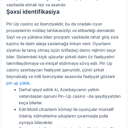
vasitəsilə etmək tez və asandır.
Şəxsi identifikasiya
Pin Up casino az lisenziyalıdır, bu da oradakı oyun
proseslərinin mütləq təhlükəsizliyi və etibarlılığı deməkdir.
Sayt və ya yüklənə bilən proqram vasitəsilə rahat giriş sizə
kazino ilə daim əlaqə saxlamağa imkan verir. Oyunların
siyahısı ilə tanış olmaq üçün istifadəçi demo rejimini seçə
bilər. Sistemdəki kiçik qüsurlar şirkəti daim öz fəaliyyətini
təkmilləşdirməyə və inkişaf etdirməyə sövq edir. Pin Up
casino azerbaycan fəaliyyəti qanunidir, çünki şirkət
beynəlxalq və milli lisenziyalar əsasında fəaliyyət göstərir
pin up yükle
.
Dərhal qeyd edirik ki, Azərbaycanın yetkin
vətəndaşları qanuni Pin-Up casino -da qeydiyyatdan
keçə bilərlər.
Edir.Mobil cihazların köməyi ilə oyunçular müxtəlif
ödəniş xidmətlərinə uduşlarını çıxarmaqla pulla
oynaya biləcəklər.