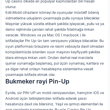
Up casino ölkədə ən populyar kazinolardan biri hesab
olunur.
Edir.Mobil cihazların köməyi ilə oyunçular müxtəlif ödəniş
xidmətlərinə uduşlarını çıxarmaqla pulla oynaya biləcəklər.
Maşınlar yüksək sürətlə etibarlı şəkildə işləyəcək, pullu və ya
demo rejimində çarxları rahat şəkildə fırlatmağa imkan
verəcək. Windows və ya Mac OS ( macbook ) ilə
istifadəçilər Pin Up-ün tam versiyasını yükləyə biləcəklər. Bu
oyun platforması brauzerə və rəsmi vebsayta daxil olmadan
kompüterinizdə istənilən oyun maşınını keyfiyyətli şəkildə
idarə etməyə imkan verir. Ondan dərhal real mərclərlə
qumar oynamağa başlamaq, pul üçün oynamaq, kartlara və
ya digər rahat onlayn hesablaşma sistemlərinə vəsait
çıxarmaqla istifadə etmək olar.
Bukmeker rəyi Pin-Up
Eynilə, siz PIN-UP-un mobil versiyasından, həmçinin iOS və
Android üçün tətbiqlərindən istifadə edərək şəxsi
hesabınıza daxil ola bilərsiniz. Yaşıl və qırmızı elementləri ilə
açıq rənglərdə hazırlanmışdır. Bu gün Casino Pin Up