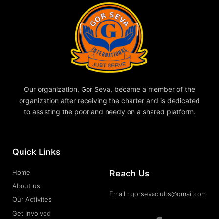
Our organization, Gor Seva, became a member of the
organization after receiving the charter and is dedicated
to assisting the poor and needy on a shared platform.
Quick Links
Reach Us
Home
About us
Email : gorsevaclubs@gmail.com
Our Activites
F
Get Involved