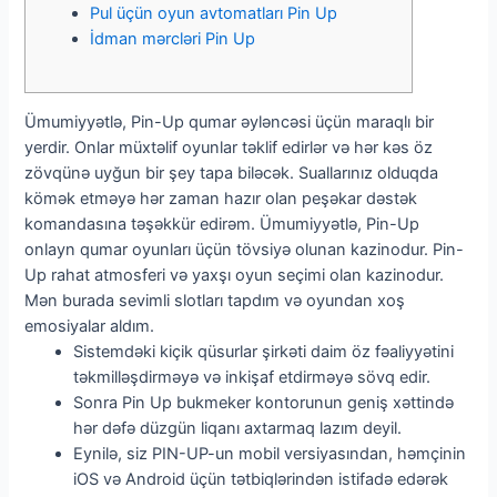
Pul üçün oyun avtomatları Pin Up
İdman mərcləri Pin Up
Ümumiyyətlə, Pin-Up qumar əyləncəsi üçün maraqlı bir
yerdir. Onlar müxtəlif oyunlar təklif edirlər və hər kəs öz
zövqünə uyğun bir şey tapa biləcək. Suallarınız olduqda
kömək etməyə hər zaman hazır olan peşəkar dəstək
komandasına təşəkkür edirəm. Ümumiyyətlə, Pin-Up
onlayn qumar oyunları üçün tövsiyə olunan kazinodur. Pin-
Up rahat atmosferi və yaxşı oyun seçimi olan kazinodur.
Mən burada sevimli slotları tapdım və oyundan xoş
emosiyalar aldım.
Sistemdəki kiçik qüsurlar şirkəti daim öz fəaliyyətini
təkmilləşdirməyə və inkişaf etdirməyə sövq edir.
Sonra Pin Up bukmeker kontorunun geniş xəttində
hər dəfə düzgün liqanı axtarmaq lazım deyil.
Eynilə, siz PIN-UP-un mobil versiyasından, həmçinin
iOS və Android üçün tətbiqlərindən istifadə edərək