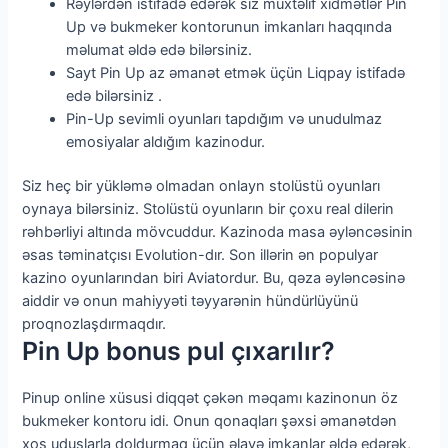
Rəylərdən istifadə edərək siz müxtəlif xidmətlər Pin
Up və bukmeker kontorunun imkanları haqqında
məlumat əldə edə bilərsiniz.
Sayt Pin Up az əmanət etmək üçün Liqpay istifadə
edə bilərsiniz .
Pin-Up sevimli oyunları tapdığım və unudulmaz
emosiyalar aldığım kazinodur.
Siz heç bir yükləmə olmadan onlayn stolüstü oyunları
oynaya bilərsiniz. Stolüstü oyunların bir çoxu real dilerin
rəhbərliyi altında mövcuddur. Kazinoda masa əyləncəsinin
əsas təminatçısı Evolution-dır. Son illərin ən populyar
kazino oyunlarından biri Aviatordur. Bu, qəza əyləncəsinə
aiddir və onun mahiyyəti təyyarənin hündürlüyünü
proqnozlaşdırmaqdır.
Pin Up bonus pul çıxarılır?
Pinup online xüsusi diqqət çəkən məqamı kazinonun öz
bukmeker kontoru idi. Onun qonaqları şəxsi əmanətdən
xoş uduşlarla doldurmaq üçün əlavə imkanlar əldə edərək,