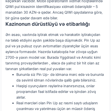
keçərkən vacibdir. Mobil operatorların xidmət nöqtələrində
QIWI pul kisəsinin identifikasiyası xidməti ödənişlidir – 5
manatdan 30 AZN-ə qədər. Ancaq QIWI qaydalarına görə,
bir günə qədər davam edə bilər.
Kazinonun dürüstlüyü və etibarlılığı
Ən əsası, vaxtında iştirak etmək və hərəkətin iştirakçıdan
nə tələb etdiyini aydın şəkildə başa düşməkdir. Pin Up az
pul və ya pulsuz oyun avtomatları ziyarətçilər üçün əsas
əyləncə formasıdır. Hazırda kataloqda hər zövqə uyğun
2700-ə yaxın model var. Burada Yggdrasil və Amatic kimi
tanınmış provayderlərdən , eləcə də yalnız bir hit olan az
tanınan şirkətlərdən real pul yuvaları var.
Bununla siz Pin Up- də idmana mərc edə və bununla
da sevimli idman növlərində qalib gələ bilərsiniz.
Həqiqi oyunçuların rəylərinə inanırsınızsa, onlar
proqramdan fəal istifadə edirlər və işindən zövq
alırlar.
Real mərcləri olan Pin Up az rəsmi saytı uduşların
çıxarılması və yatırılması üçün ən müasir ödəniş