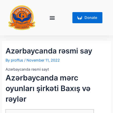
Skip
Post
to
navigation
content
Menu
Donate
Azərbaycanda rəsmi say
By
proffus
/
November 11, 2022
Azərbaycanda rəsmi sayt
Azərbaycanda mərc
oyunları şirkəti Baxış və
rəylər