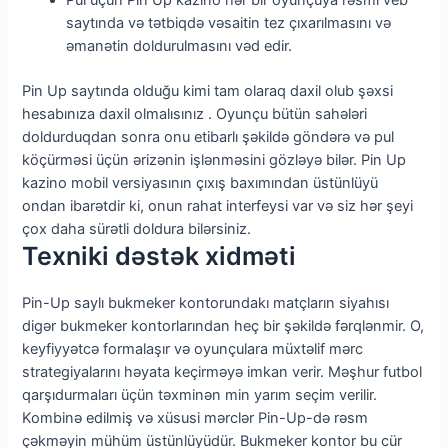
saytında və tətbiqdə vəsaitin tez çıxarılmasını və
əmanətin doldurulmasını vəd edir.
Pin Up saytında olduğu kimi tam olaraq daxil olub şəxsi
hesabınıza daxil olmalısınız . Oyunçu bütün sahələri
doldurduqdan sonra onu etibarlı şəkildə göndərə və pul
köçürməsi üçün ərizənin işlənməsini gözləyə bilər. Pin Up
kazino mobil versiyasının çıxış baxımından üstünlüyü
ondan ibarətdir ki, onun rahat interfeysi var və siz hər şeyi
çox daha sürətli doldura bilərsiniz.
Texniki dəstək xidməti
Pin-Up saylı bukmeker kontorundakı matçların siyahısı
digər bukmeker kontorlarından heç bir şəkildə fərqlənmir. O,
keyfiyyətcə formalaşır və oyunçulara müxtəlif mərc
strategiyalarını həyata keçirməyə imkan verir. Məşhur futbol
qarşıdurmaları üçün təxminən min yarım seçim verilir.
Kombinə edilmiş və xüsusi mərclər Pin-Up-də rəsm
çəkməyin mühüm üstünlüyüdür. Bukmeker kontor bu cür