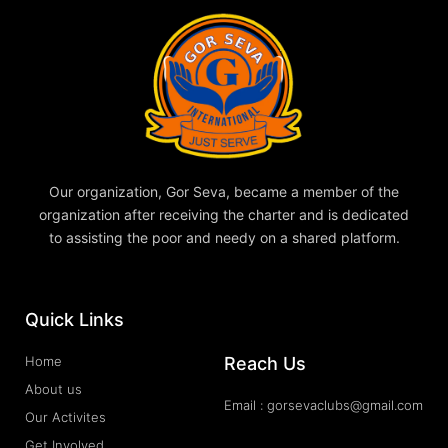
Our organization, Gor Seva, became a member of the
organization after receiving the charter and is dedicated
to assisting the poor and needy on a shared platform.
Quick Links
Reach Us
Home
About us
Email : gorsevaclubs@gmail.com
Our Activites
Get Involved