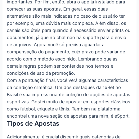
importantes. Por fim, então, abra o app já instalado para
começar as suas apostas. Em geral, essas duas
alternativas são mais indicadas no caso de o usuário ter,
por exemplo, uma dúvida mais complexa. Além disso, os
canais são úteis para quando é necessário enviar prints ou
documentos, já que no chat não há suporte para o envio
de arquivos. Agora você só precisa aguardar a
compensação do pagamento, cujo prazo pode variar de
acordo com o método escolhido. Lembrando que as
demais regras podem ser conferidas nos termos e
condições de uso da promoção.
Com a pontuação final, você verá algumas características
da condição climática. Um dos destaques da 1xBet no
Brasil é sua impressionante coleção de opções de apostas
esportivas. Gostei muito de apostar em esportes clássicos
como futebol, críquete e tênis. Também na plataforma
encontrei uma nova seção de apostas para mim, é eSport.
Tipos de Apostas
Adicionalmente, é crucial discernir quais categorias de