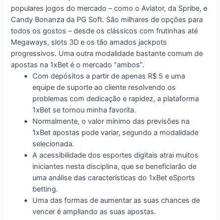
populares jogos do mercado – como o Aviator, da Spribe, e
Candy Bonanza da PG Soft. São milhares de opções para
todos os gostos – desde os clássicos com frutinhas até
Megaways, slots 3D e os tão amados jackpots
progressivos. Uma outra modalidade bastante comum de
apostas na 1xBet é o mercado “ambos”.
Com depósitos a partir de apenas R$ 5 e uma
equipe de suporte ao cliente resolvendo os
problemas com dedicação e rapidez, a plataforma
1xBet se tornou minha favorita.
Normalmente, o valor mínimo das previsões na
1xBet apostas pode variar, segundo a modalidade
selecionada.
A acessibilidade dos esportes digitais atrai muitos
iniciantes nesta disciplina, que se beneficiarão de
uma análise das características do 1xBet eSports
betting.
Uma das formas de aumentar as suas chances de
vencer é ampliando as suas apostas.