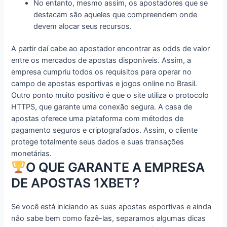
No entanto, mesmo assim, os apostadores que se
destacam são aqueles que compreendem onde
devem alocar seus recursos.
A partir daí cabe ao apostador encontrar as odds de valor
entre os mercados de apostas disponíveis. Assim, a
empresa cumpriu todos os requisitos para operar no
campo de apostas esportivas e jogos online no Brasil.
Outro ponto muito positivo é que o site utiliza o protocolo
HTTPS, que garante uma conexão segura. A casa de
apostas oferece uma plataforma com métodos de
pagamento seguros e criptografados. Assim, o cliente
protege totalmente seus dados e suas transações
monetárias.
O QUE GARANTE A EMPRESA
DE APOSTAS 1XBET?
Se você está iniciando as suas apostas esportivas e ainda
não sabe bem como fazê-las, separamos algumas dicas