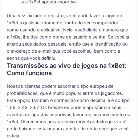
sua 1xBet aposta esportiva.
Uma vez iniciado o registro, você pode fazer o login no
1xBet a qualquer momento, tanto do seu computador
como usando o aplicativo. Nele, você digita o número que
a 1xBet lhe deu como nome de usuário e senha. Se você já
alterou seus dados pessoais, então use a identificação ou
o endereço de e-mail que você escolheu, bem como a
senha que você definiu.
Transmissões ao vivo de jogos na 1xBet:
Como funciona
Nossos clientes podem escolher o tipo europeu de
probabilidades, que é muito popular entre os jogadores.
Esta opção também é conhecida como decimal e é do tipo
1,56, 2,45, 3,67. Os brasileiros podem apostar em seus
eventos de apostas esportivas favoritos em movimento na
1xBet. Oferecemos um aplicativo móvel gratuito que você
pode baixar e instalar para apostar de onde quer que você
esteja.