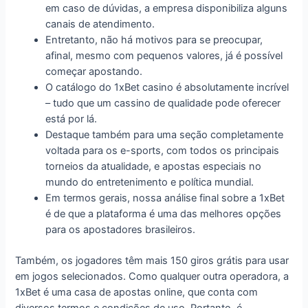
em caso de dúvidas, a empresa disponibiliza alguns
canais de atendimento.
Entretanto, não há motivos para se preocupar,
afinal, mesmo com pequenos valores, já é possível
começar apostando.
O catálogo do 1xBet casino é absolutamente incrível
– tudo que um cassino de qualidade pode oferecer
está por lá.
Destaque também para uma seção completamente
voltada para os e-sports, com todos os principais
torneios da atualidade, e apostas especiais no
mundo do entretenimento e política mundial.
Em termos gerais, nossa análise final sobre a 1xBet
é de que a plataforma é uma das melhores opções
para os apostadores brasileiros.
Também, os jogadores têm mais 150 giros grátis para usar
em jogos selecionados. Como qualquer outra operadora, a
1xBet é uma casa de apostas online, que conta com
diversos termos e condições de uso. Portanto, é