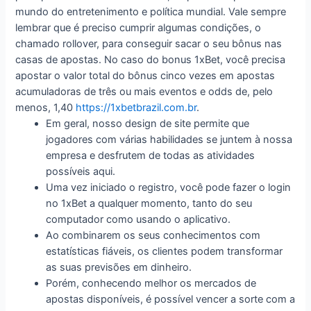
mundo do entretenimento e política mundial. Vale sempre
lembrar que é preciso cumprir algumas condições, o
chamado rollover, para conseguir sacar o seu bônus nas
casas de apostas. No caso do bonus 1xBet, você precisa
apostar o valor total do bônus cinco vezes em apostas
acumuladoras de três ou mais eventos e odds de, pelo
menos, 1,40
https://1xbetbrazil.com.br
.
Em geral, nosso design de site permite que
jogadores com várias habilidades se juntem à nossa
empresa e desfrutem de todas as atividades
possíveis aqui.
Uma vez iniciado o registro, você pode fazer o login
no 1xBet a qualquer momento, tanto do seu
computador como usando o aplicativo.
Ao combinarem os seus conhecimentos com
estatísticas fiáveis, os clientes podem transformar
as suas previsões em dinheiro.
Porém, conhecendo melhor os mercados de
apostas disponíveis, é possível vencer a sorte com a