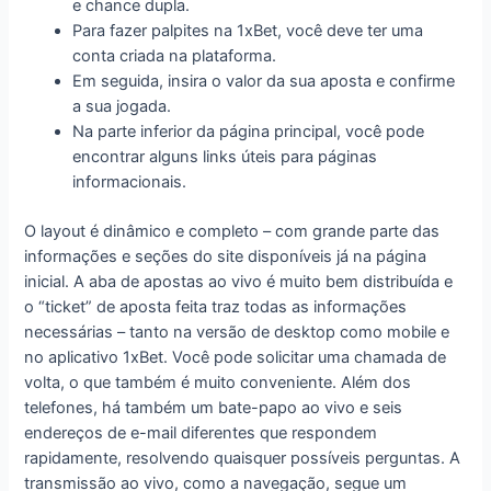
e chance dupla.
Para fazer palpites na 1xBet, você deve ter uma
conta criada na plataforma.
Em seguida, insira o valor da sua aposta e confirme
a sua jogada.
Na parte inferior da página principal, você pode
encontrar alguns links úteis para páginas
informacionais.
O layout é dinâmico e completo – com grande parte das
informações e seções do site disponíveis já na página
inicial. A aba de apostas ao vivo é muito bem distribuída e
o “ticket” de aposta feita traz todas as informações
necessárias – tanto na versão de desktop como mobile e
no aplicativo 1xBet. Você pode solicitar uma chamada de
volta, o que também é muito conveniente. Além dos
telefones, há também um bate-papo ao vivo e seis
endereços de e-mail diferentes que respondem
rapidamente, resolvendo quaisquer possíveis perguntas. A
transmissão ao vivo, como a navegação, segue um