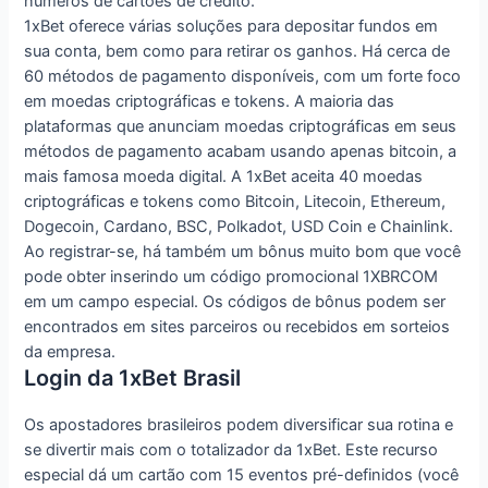
números de cartões de crédito.
1xBet oferece várias soluções para depositar fundos em
sua conta, bem como para retirar os ganhos. Há cerca de
60 métodos de pagamento disponíveis, com um forte foco
em moedas criptográficas e tokens. A maioria das
plataformas que anunciam moedas criptográficas em seus
métodos de pagamento acabam usando apenas bitcoin, a
mais famosa moeda digital. A 1xBet aceita 40 moedas
criptográficas e tokens como Bitcoin, Litecoin, Ethereum,
Dogecoin, Cardano, BSC, Polkadot, USD Coin e Chainlink.
Ao registrar-se, há também um bônus muito bom que você
pode obter inserindo um código promocional 1XBRCOM
em um campo especial. Os códigos de bônus podem ser
encontrados em sites parceiros ou recebidos em sorteios
da empresa.
Login da 1xBet Brasil
Os apostadores brasileiros podem diversificar sua rotina e
se divertir mais com o totalizador da 1xBet. Este recurso
especial dá um cartão com 15 eventos pré-definidos (você