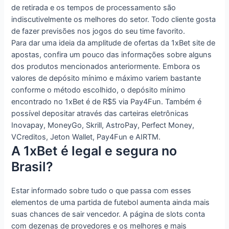
de retirada e os tempos de processamento são
indiscutivelmente os melhores do setor. Todo cliente gosta
de fazer previsões nos jogos do seu time favorito.
Para dar uma ideia da amplitude de ofertas da 1xBet site de
apostas, confira um pouco das informações sobre alguns
dos produtos mencionados anteriormente. Embora os
valores de depósito mínimo e máximo variem bastante
conforme o método escolhido, o depósito mínimo
encontrado no 1xBet é de R$5 via Pay4Fun. Também é
possível depositar através das carteiras eletrônicas
Inovapay, MoneyGo, Skrill, AstroPay, Perfect Money,
VCreditos, Jeton Wallet, Pay4Fun e AIRTM.
A 1xBet é legal e segura no
Brasil?
Estar informado sobre tudo o que passa com esses
elementos de uma partida de futebol aumenta ainda mais
suas chances de sair vencedor. A página de slots conta
com dezenas de provedores e os melhores e mais