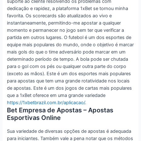
suporte ao cliente resolvendo os problemas com
dedicação e rapidez, a plataforma 1xBet se tornou minha
favorita. Os scorecards são atualizados ao vivo e
instantaneamente, permitindo-me apostar a qualquer
momento e permanecer no jogo sem ter que verificar a
partida em outros lugares. O futebol é um dos esportes de
equipe mais populares do mundo, onde o objetivo é marcar
mais gols do que o time adversário pode marcar em um
determinado período de tempo. A bola pode ser chutada
para o gol com os pés ou qualquer outra parte do corpo
(exceto as mãos). Este é um dos esportes mais populares
para apostas que tem uma grande rotatividade nos locais
de apostas. Este é um dos jogos de cartas mais populares
que a 1xBet oferece em uma grande variedade
https://1xbetbrazil.com.br/aplicacao/
.
Bet Empresa de Apostas – Apostas
Esportivas Online
Sua variedade de diversas opções de apostas é adequada
para iniciantes. Também vale a pena notar que os métodos