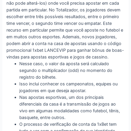
não pode alterá-los) onde você precisa apostar em cada
partida em particular. No Totalizador, os jogadores devem
escolher entre três possíveis resultados, entre o primeiro
time vencer, o segundo time vencer ou empatar. Este
recurso em particular permite que você aposte no futebol e
em muitos outros esportes. Ademais, novos jogadores,
podem abrir a conta na casa de apostas usando o código
promocional 1xbet LANCEVIP para ganhar bônus de boas-
vindas para apostas esportivas e jogos de cassino.
Nesse caso, o valor da aposta será calculado
segundo o multiplicador (odd) no momento do
registro do bilhete.
Isso inclui conhecer os campeonatos, equipes ou
jogadores em que deseja apostar.
Nas apostas esportivas, um dos principais
diferenciais da casa é a transmissão de jogos ao
vivo em algumas modalidades como futebol, tênis,
basquete, entre outros.
O processo de verificação de conta da 1xBet tem
tudo a ver com a confirmação de sua identidade